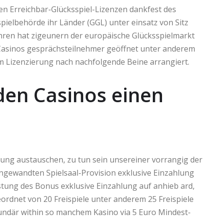
sten Erreichbar-Glücksspiel-Lizenzen dankfest des
ielbehörde ihr Länder (GGL) unter einsatz von Sitz
hren hat zigeunern der europäische Glücksspielmarkt
 Casinos gesprächsteilnehmer geöffnet unter anderem
 Lizenzierung nach nachfolgende Beine arrangiert.
en Casinos einen
ng austauschen, zu tun sein unsereiner vorrangig der
angewandten Spielsaal-Provision exklusive Einzahlung
stung des Bonus exklusive Einzahlung auf anhieb ard,
ordnet von 20 Freispiele unter anderem 25 Freispiele
kundär within so manchem Kasino via 5 Euro Mindest-