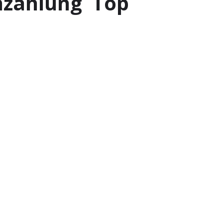
zahlung ️ Top