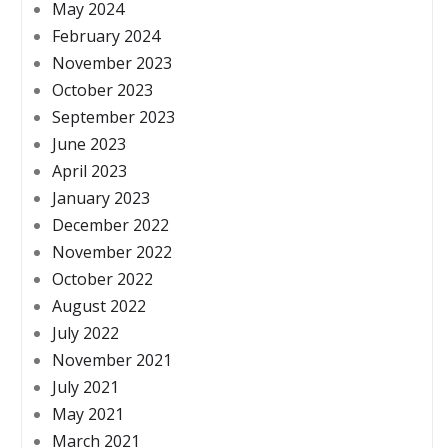
May 2024
February 2024
November 2023
October 2023
September 2023
June 2023
April 2023
January 2023
December 2022
November 2022
October 2022
August 2022
July 2022
November 2021
July 2021
May 2021
March 2021