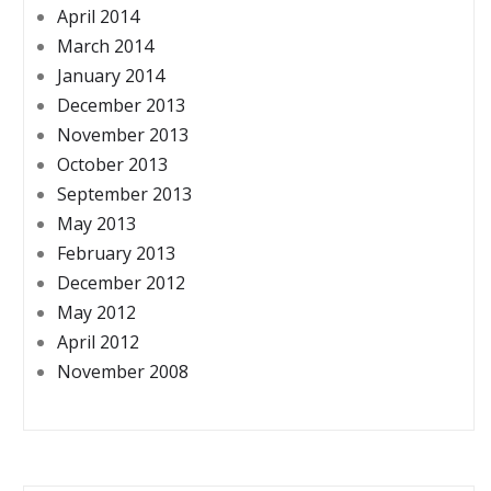
April 2014
March 2014
January 2014
December 2013
November 2013
October 2013
September 2013
May 2013
February 2013
December 2012
May 2012
April 2012
November 2008