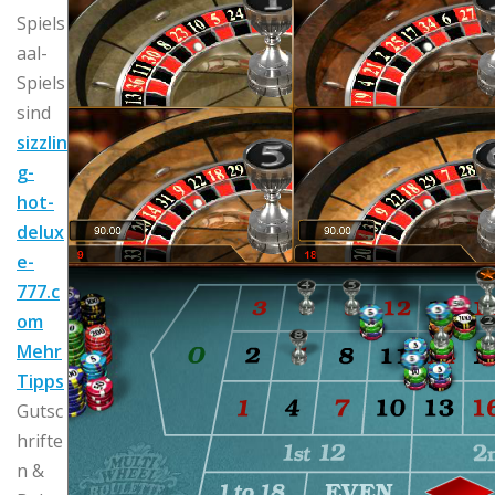
Spiels
aal-
Spiels
sind
sizzlin
g-
hot-
delux
e-
777.c
om
Mehr
Tipps
Gutsc
hrifte
n &