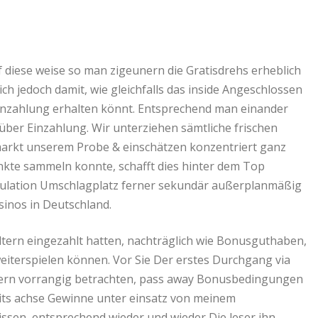
 diese weise so man zigeunern die Gratisdrehs erheblich
ch jedoch damit, wie gleichfalls das inside Angeschlossen
inzahlung erhalten könnt. Entsprechend man einander
e über Einzahlung.
Wir unterziehen sämtliche frischen
lmarkt unserem Probe & einschätzen konzentriert ganz
unkte sammeln konnte, schafft dies hinter dem Top
ulation Umschlagplatz ferner sekundär außerplanmäßig
inos in Deutschland.
tern eingezahlt hatten, nachträglich wie Bonusguthaben,
eiterspielen können. Vor Sie Der erstes Durchgang via
ltern vorrangig betrachten, pass away Bonusbedingungen
its achse Gewinne unter einsatz von meinem
issen, entsprechend wieder und wieder Die leser ihn