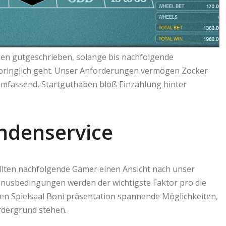
n gutgeschrieben, solange bis nachfolgende
rbringlich geht. Unser Anforderungen vermögen Zocker
t umfassend, Startguthaben bloß Einzahlung hinter
ndenservice
llten nachfolgende Gamer einen Ansicht nach unser
nusbedingungen werden der wichtigste Faktor pro die
n Spielsaal Boni präsentation spannende Möglichkeiten,
rdergrund stehen.