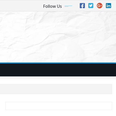
Follow Us