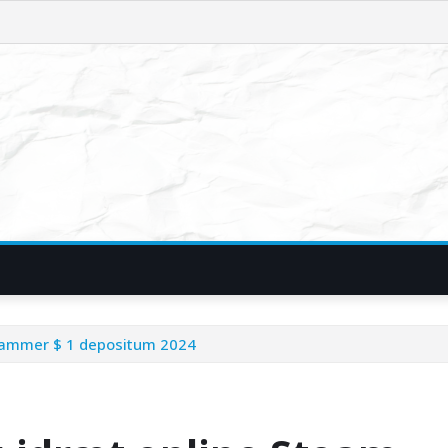
 hammer $ 1 depositum 2024