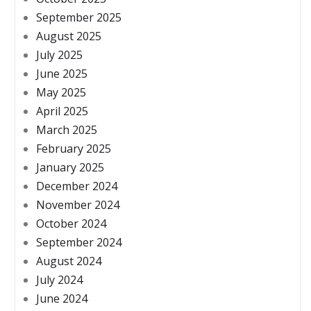
September 2025
August 2025
July 2025
June 2025
May 2025
April 2025
March 2025
February 2025
January 2025
December 2024
November 2024
October 2024
September 2024
August 2024
July 2024
June 2024