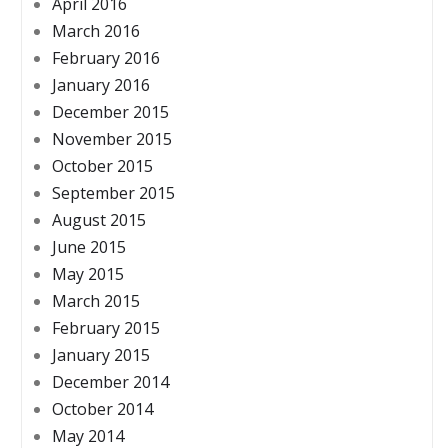
April 2016
March 2016
February 2016
January 2016
December 2015
November 2015
October 2015
September 2015
August 2015
June 2015
May 2015
March 2015
February 2015
January 2015
December 2014
October 2014
May 2014