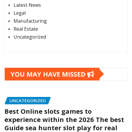
Latest News
Legal
Manufacturing
Real Estate
Uncategorized
YOU MAY HAVE MISSED
UNCATEGORIZED
Best Online slots games to
experience within the 2026 The best
Guide sea hunter slot play for real