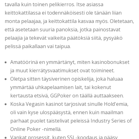
tavalla kuin toinen pelikierros. Itse asiassa
keittokattilassa ei todennäköisesti ole tänään liian
monta pelaajaa, ja keittokattila kasvaa myös. Oletetaan,
että asetetaan suuria panoksia, jotka painostavat
pelaajia ja tekevät vaikeita päätöksiä siitä, pysyäkö
pelissä paikallaan vai taipua.
Amatöörinä en ymmärtänyt, miten kasinobonukset
ja muut kierrätysvaatimukset ovat toimineet.
Oletpa sitten täysiverinen opiskelija, joka haluaa
ymmärtää uhkapelaamisen lait, tai kokenut
kertausta etsivä, GGPoker on täällä auttaakseen.
Koska Vegasin kasinot tarjosivat sinulle Hold'emia,
oli vain kyse ulospääsystä, ennen kuin maailman
parhaat puolet taistelivat peleissä Industry Series of
Online Poker -nimellä.
Vankat prosessit, kuten SSL-koodaus ja pääsy