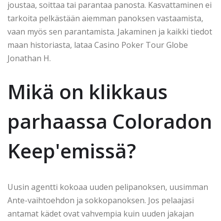
joustaa, soittaa tai parantaa panosta. Kasvattaminen ei
tarkoita pelkästään aiemman panoksen vastaamista,
vaan myös sen parantamista. Jakaminen ja kaikki tiedot
maan historiasta, lataa Casino Poker Tour Globe
Jonathan H.
Mikä on klikkaus
parhaassa Coloradon
Keep'emissä?
Uusin agentti kokoaa uuden pelipanoksen, uusimman
Ante-vaihtoehdon ja sokkopanoksen. Jos pelaajasi
antamat kädet ovat vahvempia kuin uuden jakajan