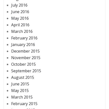
July 2016
June 2016
May 2016
April 2016
March 2016
February 2016
January 2016
December 2015
November 2015
October 2015
September 2015
August 2015
June 2015
May 2015
March 2015
February 2015