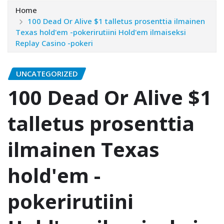
Home
100 Dead Or Alive $1 talletus prosenttia ilmainen
Texas hold'em -pokerirutiini Hold'em ilmaiseksi
Replay Casino -pokeri
UNCATEGORIZED
100 Dead Or Alive $1
talletus prosenttia
ilmainen Texas
hold'em -
pokerirutiini