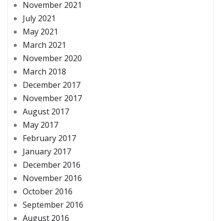
November 2021
July 2021
May 2021
March 2021
November 2020
March 2018
December 2017
November 2017
August 2017
May 2017
February 2017
January 2017
December 2016
November 2016
October 2016
September 2016
August 2016