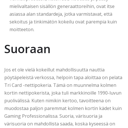
mielivaltaisen sisällön generaattoreihin, ovat itse
asiassa alan standardeja, jotka varmistavat, että
sekoitus ja tinkimätön kokeilu ovat parempia kuin
moitteeton.
Suoraan
Jos et ole vielä kokeillut mahdollisuutta nauttia
pöytäpeleistä verkossa, helpoin tapa aloittaa on pelata
Tri Card -nettipokeria. Tämä on muunnelma kolmen
kortin nettipokerista, joka tuli markkinoille 1990-luvun
puolivälissä. Kuten nimikin kertoo, tavoitteena on
muodostaa paljon paremmat kolmen kortin kädet kuin
Gaming Professionalissa. Suoria, värisuoria ja
värisuoria on mahdollista saada, koska kyseessä on