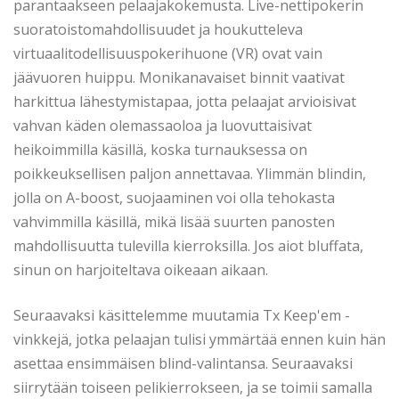
parantaakseen pelaajakokemusta. Live-nettipokerin
suoratoistomahdollisuudet ja houkutteleva
virtuaalitodellisuuspokerihuone (VR) ovat vain
jäävuoren huippu. Monikanavaiset binnit vaativat
harkittua lähestymistapaa, jotta pelaajat arvioisivat
vahvan käden olemassaoloa ja luovuttaisivat
heikoimmilla käsillä, koska turnauksessa on
poikkeuksellisen paljon annettavaa. Ylimmän blindin,
jolla on A-boost, suojaaminen voi olla tehokasta
vahvimmilla käsillä, mikä lisää suurten panosten
mahdollisuutta tulevilla kierroksilla. Jos aiot bluffata,
sinun on harjoiteltava oikeaan aikaan.
Seuraavaksi käsittelemme muutamia Tx Keep'em -
vinkkejä, jotka pelaajan tulisi ymmärtää ennen kuin hän
asettaa ensimmäisen blind-valintansa. Seuraavaksi
siirrytään toiseen pelikierrokseen, ja se toimii samalla