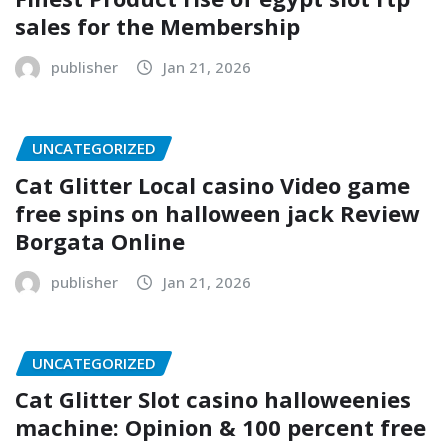
sales for the Membership
publisher
Jan 21, 2026
UNCATEGORIZED
Cat Glitter Local casino Video game
free spins on halloween jack Review
Borgata Online
publisher
Jan 21, 2026
UNCATEGORIZED
Cat Glitter Slot casino halloweenies
machine: Opinion & 100 percent free