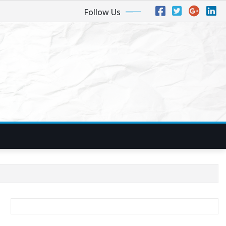
Follow Us