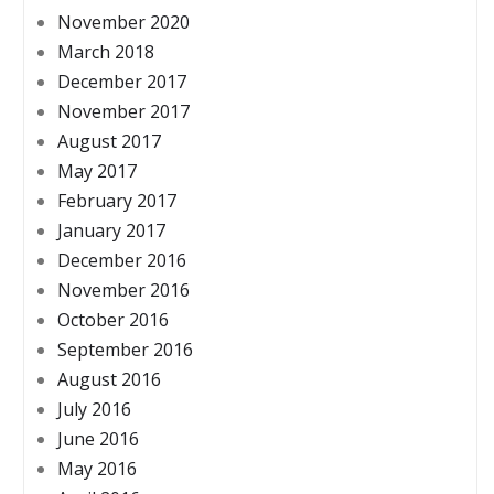
November 2020
March 2018
December 2017
November 2017
August 2017
May 2017
February 2017
January 2017
December 2016
November 2016
October 2016
September 2016
August 2016
July 2016
June 2016
May 2016