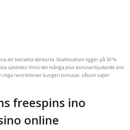
nna att betrakta därborta. Skattesatsen ligger på 30 %
ändska spelsidor finns det många plus bonuserbjudande änn
 inga restriktioner kungen bonusar, såsom sajter
s freespins ino
sino online