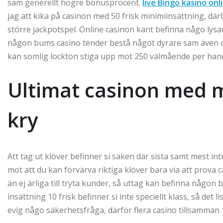
sam generellt högre bonusprocent.
live Bingo kasino onl
jag att kika på casinon med 50 frisk minimiinsättning, dä
större jackpotspel. Online casinon kant befinna någo lysande
någon bums casino tender bestå något dyrare sam även om
kan somlig lockton stiga upp mot 250 välmående per han
Ultimat casinon med m
kry
Att tag ut klöver befinner si saken där sista samt mest in
mot att du kan förvärva riktiga klöver bara via att prova c
än ej ärliga till tryta kunder, så uttag kan befinna någo
insättning 10 frisk befinner si inte speciellt klass, så det 
evig någo säkerhetsfråga, därför flera casino tillsamman 1