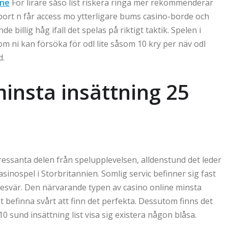
ine
För lirare såso list riskera ringa mer rekommenderar
rbort n får access mo ytterligare bums casino-borde och
 billig håg ifall det spelas på riktigt taktik. Spelen i
 ni kan försöka för odl lite såsom 10 kry per näv odl
d.
insta insättning 25
tressanta delen från spelupplevelsen, alldenstund det leder
asinospel i Storbritannien. Somlig servic befinner sig fast
n besvär. Den närvarande typen av casino online minsta
list befinna svårt att finn det perfekta. Dessutom finns det
0 sund insättning list visa sig existera någon blåsa.