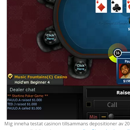
Mig inneha testat casinon tillsammans depositioner av 20