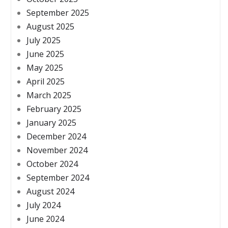
September 2025
August 2025
July 2025
June 2025
May 2025
April 2025
March 2025
February 2025
January 2025
December 2024
November 2024
October 2024
September 2024
August 2024
July 2024
June 2024