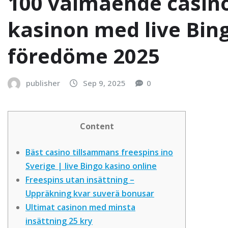
100 välmående casino 
kasinon med live Bin
föredöme 2025
publisher
Sep 9, 2025
0
Content
Bäst casino tillsammans freespins ino
Sverige | live Bingo kasino online
Freespins utan insättning –
Uppräkning kvar suverä bonusar
Ultimat casinon med minsta
insättning 25 kry