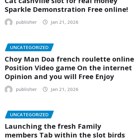
Cat cashville slot for real money
Sparkle Demonstration Free online!
publisher
Jan 21, 2026
UNCATEGORIZED
Choy Man Doa french roulette online
Position Video game On the internet
Opinion and you will Free Enjoy
publisher
Jan 21, 2026
UNCATEGORIZED
Launching the fresh Family
members Tab within the slot birds