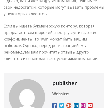
Однако, как и любая другая компания, 1win имеет
свои недостатки, которые могут вызвать проблемы
у некоторых клиентов.
Если вы ищете букмекерскую контору, которая
предлагает вам широкий спектр услуг и высокие
коэффициенты, то 1win может быть вашим
выбором. Однако, перед регистрацией, мы
рекомендуем вам прочитать отзывы других
клиентов и ознакомиться с условиями компании.
publisher
Website: