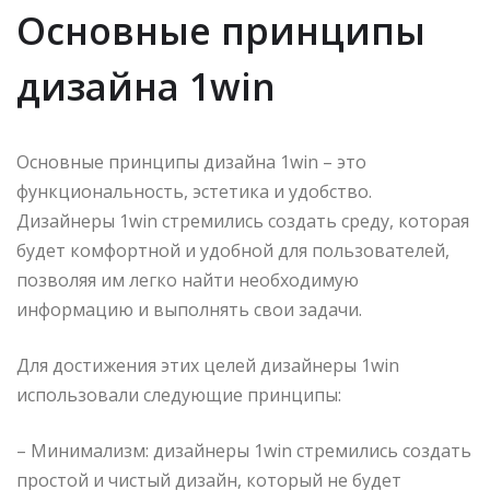
Основные принципы
дизайна 1win
Основные принципы дизайна 1win – это
функциональность, эстетика и удобство.
Дизайнеры 1win стремились создать среду, которая
будет комфортной и удобной для пользователей,
позволяя им легко найти необходимую
информацию и выполнять свои задачи.
Для достижения этих целей дизайнеры 1win
использовали следующие принципы:
– Минимализм: дизайнеры 1win стремились создать
простой и чистый дизайн, который не будет