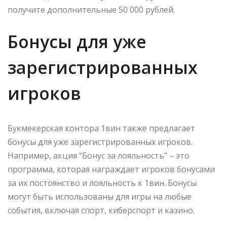
получите дополнительные 50 000 рублей.
Бонусы для уже
зарегистрированных
игроков
Букмекерская контора 1вин также предлагает
бонусы для уже зарегистрированных игроков.
Например, акция “Бонус за лояльность” – это
программа, которая награждает игроков бонусами
за их постоянство и лояльность к 1вин. Бонусы
могут быть использованы для игры на любые
события, включая спорт, киберспорт и казино.