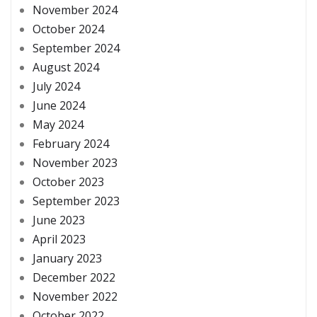
November 2024
October 2024
September 2024
August 2024
July 2024
June 2024
May 2024
February 2024
November 2023
October 2023
September 2023
June 2023
April 2023
January 2023
December 2022
November 2022
October 2022