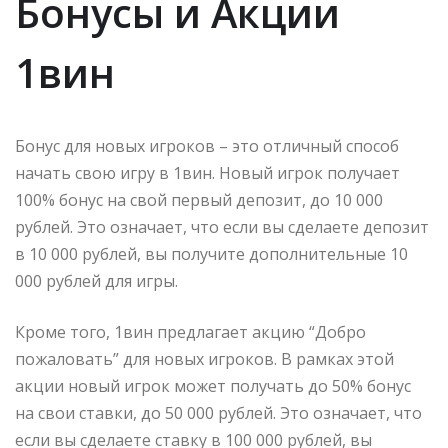
Бонусы и Акции
1вин
Бонус для новых игроков – это отличный способ
начать свою игру в 1вин. Новый игрок получает
100% бонус на свой первый депозит, до 10 000
рублей. Это означает, что если вы сделаете депозит
в 10 000 рублей, вы получите дополнительные 10
000 рублей для игры.
Кроме того, 1вин предлагает акцию “Добро
пожаловать” для новых игроков. В рамках этой
акции новый игрок может получать до 50% бонус
на свои ставки, до 50 000 рублей. Это означает, что
если вы сделаете ставку в 100 000 рублей, вы