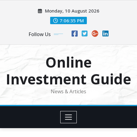
Skip
Monday, 10 August 2026
to
content
7:06:36 PM
Follow Us
Online
Investment Guide
News & Articles