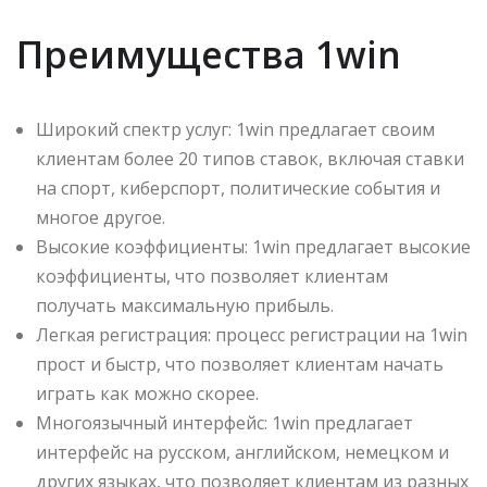
Преимущества 1win
Широкий спектр услуг: 1win предлагает своим
клиентам более 20 типов ставок, включая ставки
на спорт, киберспорт, политические события и
многое другое.
Высокие коэффициенты: 1win предлагает высокие
коэффициенты, что позволяет клиентам
получать максимальную прибыль.
Легкая регистрация: процесс регистрации на 1win
прост и быстр, что позволяет клиентам начать
играть как можно скорее.
Многоязычный интерфейс: 1win предлагает
интерфейс на русском, английском, немецком и
других языках, что позволяет клиентам из разных