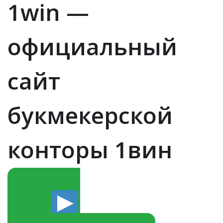
1win —
официальный
сайт
букмекерской
конторы 1вин