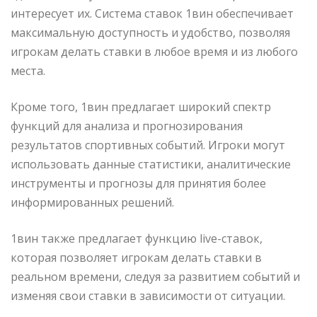
интересует их. Система ставок 1вин обеспечивает
максимальную доступность и удобство, позволяя
игрокам делать ставки в любое время и из любого
места.
Кроме того, 1вин предлагает широкий спектр
функций для анализа и прогнозирования
результатов спортивных событий. Игроки могут
использовать данные статистики, аналитические
инструменты и прогнозы для принятия более
информированных решений.
1вин также предлагает функцию live-ставок,
которая позволяет игрокам делать ставки в
реальном времени, следуя за развитием событий и
изменяя свои ставки в зависимости от ситуации.