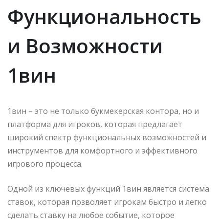
Функциональность
и Возможности
1вин
1вин – это не только букмекерская контора, но и
платформа для игроков, которая предлагает
широкий спектр функциональных возможностей и
инструментов для комфортного и эффективного
игрового процесса.
Одной из ключевых функций 1вин является система
ставок, которая позволяет игрокам быстро и легко
сделать ставку на любое событие, которое