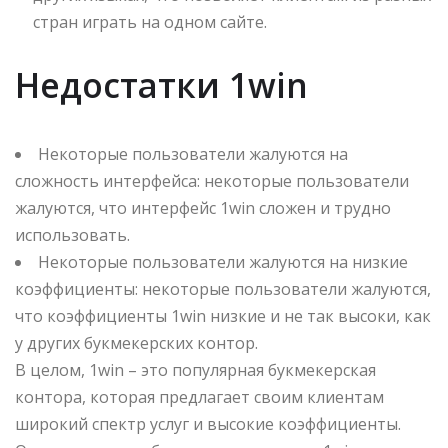
стран играть на одном сайте.
Недостатки 1win
Некоторые пользователи жалуются на
сложность интерфейса: некоторые пользователи
жалуются, что интерфейс 1win сложен и трудно
использовать.
Некоторые пользователи жалуются на низкие
коэффициенты: некоторые пользователи жалуются,
что коэффициенты 1win низкие и не так высоки, как
у других букмекерских контор.
В целом, 1win – это популярная букмекерская
контора, которая предлагает своим клиентам
широкий спектр услуг и высокие коэффициенты.