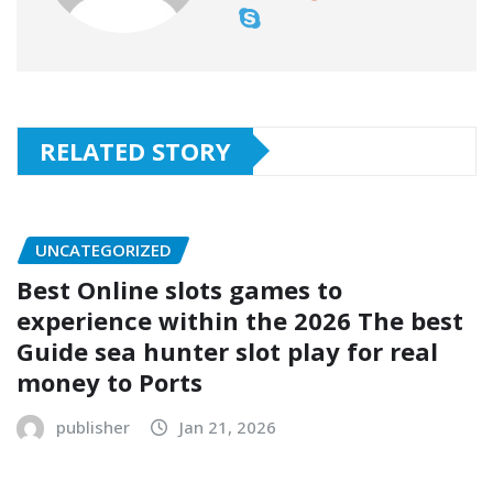
RELATED STORY
UNCATEGORIZED
Best Online slots games to
experience within the 2026 The best
Guide sea hunter slot play for real
money to Ports
publisher
Jan 21, 2026