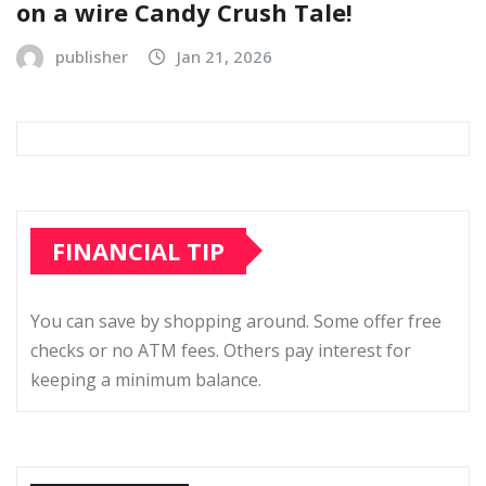
on a wire Candy Crush Tale!
publisher
Jan 21, 2026
FINANCIAL TIP
You can save by shopping around. Some offer free
checks or no ATM fees. Others pay interest for
keeping a minimum balance.