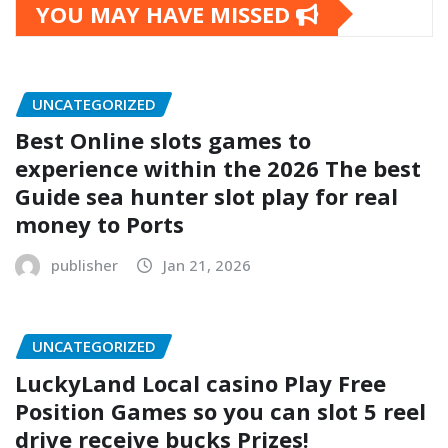
YOU MAY HAVE MISSED
UNCATEGORIZED
Best Online slots games to
experience within the 2026 The best
Guide sea hunter slot play for real
money to Ports
publisher
Jan 21, 2026
UNCATEGORIZED
LuckyLand Local casino Play Free
Position Games so you can slot 5 reel
drive receive bucks Prizes!