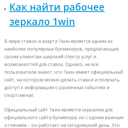
Как найти рабочее
зеркало 1win
В мире ставок и азарта 1вин является одним из
наиболее популярных букмекеров, предлагающих
своим клиентам широкий спектр услуг и
возможностей для ставок. Однако, не все
пользователи знают, что 1вин имеет официальный
сайт, на котором можно делать ставки и получать
доступ к информации о различных событиях и
спортсменах.
Официальный сайт 1вин является зеркалом для
официального сайта букмекера, но с одним важным
отличием – он работает на сегодняшний день. Это