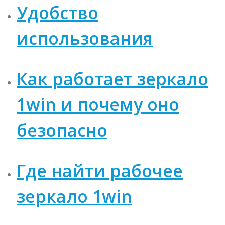
Удобство
использования
Как работает зеркало
1win и почему оно
безопасно
Где найти рабочее
зеркало 1win