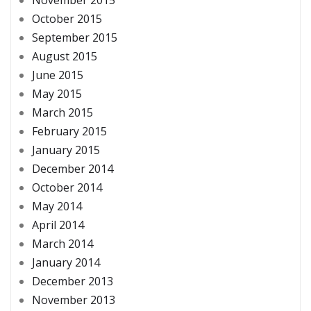
October 2015
September 2015
August 2015
June 2015
May 2015
March 2015
February 2015
January 2015
December 2014
October 2014
May 2014
April 2014
March 2014
January 2014
December 2013
November 2013