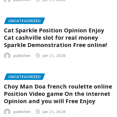
UNCATEGORIZED
Cat Sparkle Position Opinion Enjoy
Cat cashville slot for real money
Sparkle Demonstration Free online!
publisher
Jan 21, 2026
UNCATEGORIZED
Choy Man Doa french roulette online
Position Video game On the internet
Opinion and you will Free Enjoy
publisher
Jan 21, 2026