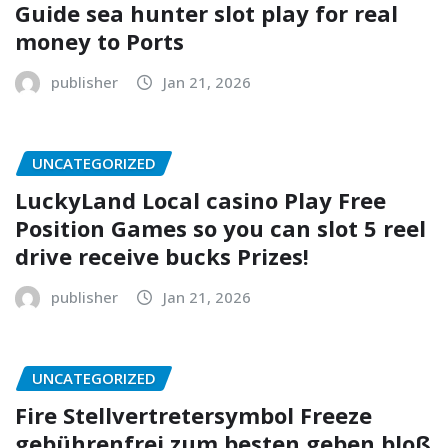
Guide sea hunter slot play for real
money to Ports
publisher
Jan 21, 2026
UNCATEGORIZED
LuckyLand Local casino Play Free
Position Games so you can slot 5 reel
drive receive bucks Prizes!
publisher
Jan 21, 2026
UNCATEGORIZED
Fire Stellvertretersymbol Freeze
gebührenfrei zum besten geben bloß