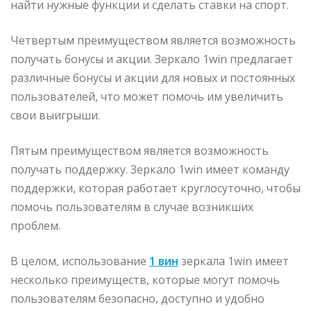
найти нужные функции и сделать ставки на спорт.
Четвертым преимуществом является возможность
получать бонусы и акции. Зеркало 1win предлагает
различные бонусы и акции для новых и постоянных
пользователей, что может помочь им увеличить
свои выигрыши.
Пятым преимуществом является возможность
получать поддержку. Зеркало 1win имеет команду
поддержки, которая работает круглосуточно, чтобы
помочь пользователям в случае возникших
проблем.
В целом, использование
1 вин
зеркала 1win имеет
несколько преимуществ, которые могут помочь
пользователям безопасно, доступно и удобно