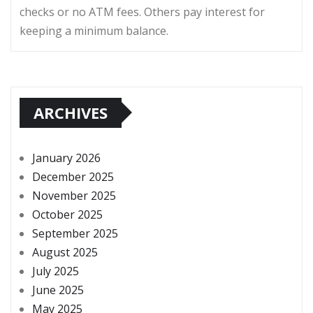
checks or no ATM fees. Others pay interest for
keeping a minimum balance.
ARCHIVES
January 2026
December 2025
November 2025
October 2025
September 2025
August 2025
July 2025
June 2025
May 2025