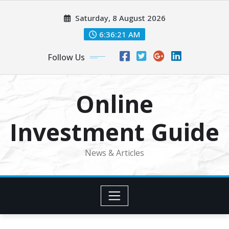
Skip
Saturday, 8 August 2026
to
content
6:36:22 AM
Follow Us
Online
Investment Guide
News & Articles