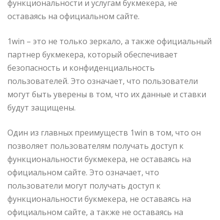
функциональности и услугам букмекера, не
оставаясь на официальном сайте.
1win – это не только зеркало, а также официальный
партнер букмекера, который обеспечивает
безопасность и конфиденциальность
пользователей. Это означает, что пользователи
могут быть уверены в том, что их данные и ставки
будут защищены.
Один из главных преимуществ 1win в том, что он
позволяет пользователям получать доступ к
функциональности букмекера, не оставаясь на
официальном сайте. Это означает, что
пользователи могут получать доступ к
функциональности букмекера, не оставаясь на
официальном сайте, а также не оставаясь на