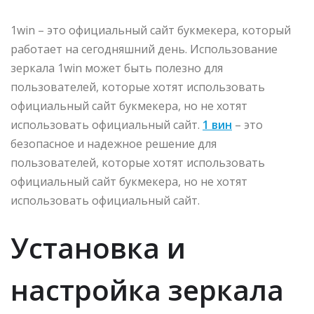
1win – это официальный сайт букмекера, который
работает на сегодняшний день. Использование
зеркала 1win может быть полезно для
пользователей, которые хотят использовать
официальный сайт букмекера, но не хотят
использовать официальный сайт.
1 вин
– это
безопасное и надежное решение для
пользователей, которые хотят использовать
официальный сайт букмекера, но не хотят
использовать официальный сайт.
Установка и
настройка зеркала