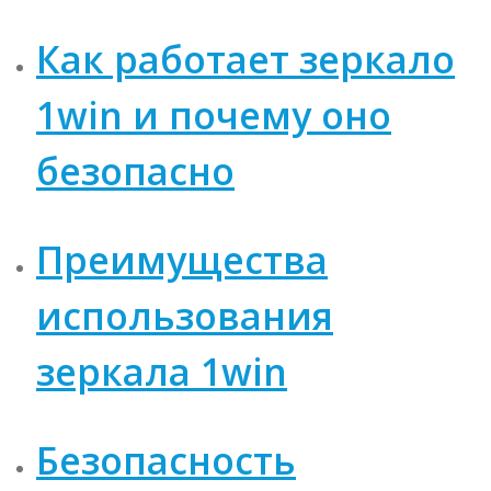
Как работает зеркало
1win и почему оно
безопасно
Преимущества
использования
зеркала 1win
Безопасность