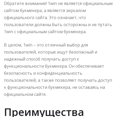
Обратите внимание! 1win не является официальным
сайтом букмекера, а является зеркалом
официального сайта. Это означает, что
пользователи должны быть осторожны и не путать
1win с официальным сайтом букмекера.
В целом, 1win – это отличный выбор для
пользователей, которые ищут безопасный и
надежный способ получать доступ к
функциональности букмекера. Он обеспечивает
безопасность и конфиденциальность
пользователей, а также позволяет получать доступ
к функциональности букмекера, не оставаясь на
официальном сайте.
Преимущества