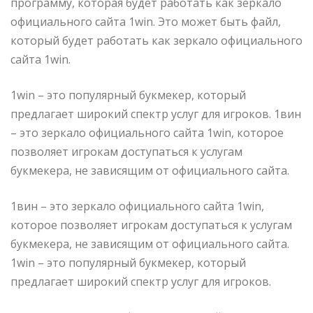
программу, которая будет работать как зеркало
официального сайта 1win. Это может быть файл,
который будет работать как зеркало официального
сайта 1win.
1win – это популярный букмекер, который
предлагает широкий спектр услуг для игроков. 1вин
– это зеркало официального сайта 1win, которое
позволяет игрокам доступаться к услугам
букмекера, не зависящим от официального сайта.
1вин – это зеркало официального сайта 1win,
которое позволяет игрокам доступаться к услугам
букмекера, не зависящим от официального сайта.
1win – это популярный букмекер, который
предлагает широкий спектр услуг для игроков.