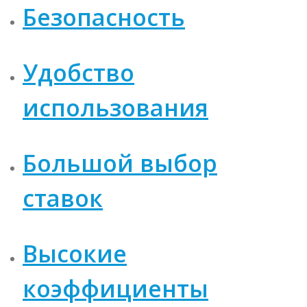
Безопасность
Удобство
использования
Большой выбор
ставок
Высокие
коэффициенты