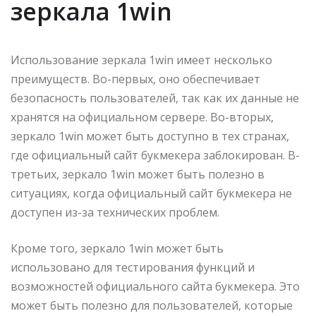
зеркала 1win
Использование зеркала 1win имеет несколько
преимуществ. Во-первых, оно обеспечивает
безопасность пользователей, так как их данные не
хранятся на официальном сервере. Во-вторых,
зеркало 1win может быть доступно в тех странах,
где официальный сайт букмекера заблокирован. В-
третьих, зеркало 1win может быть полезно в
ситуациях, когда официальный сайт букмекера не
доступен из-за технических проблем.
Кроме того, зеркало 1win может быть
использовано для тестирования функций и
возможностей официального сайта букмекера. Это
может быть полезно для пользователей, которые