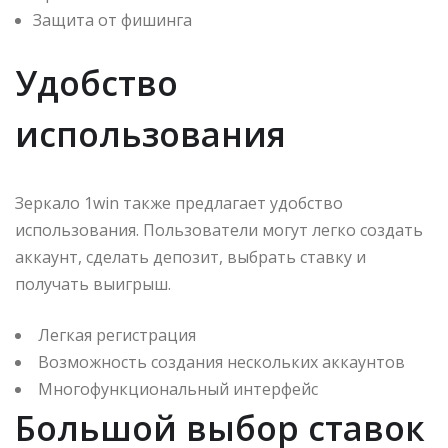
Защита от фишинга
Удобство
использования
Зеркало 1win также предлагает удобство
использования. Пользователи могут легко создать
аккаунт, сделать депозит, выбрать ставку и
получать выигрыш.
Легкая регистрация
Возможность создания нескольких аккаунтов
Многофункциональный интерфейс
Большой выбор ставок