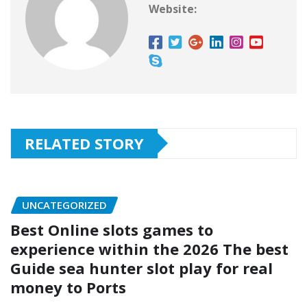
Website:
RELATED STORY
UNCATEGORIZED
Best Online slots games to
experience within the 2026 The best
Guide sea hunter slot play for real
money to Ports