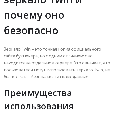
почему оно
безопасно
Зеркало 1win – это точная копия официального
сайта букмекера, но с одним отличием: оно
находится на отдельном сервере. Это означает, что
пользователи могут использовать зеркало 1win, не
беспокоясь о безопасности своих данных.
Преимущества
использования