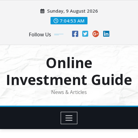
Skip
Sunday, 9 August 2026
to
content
7:04:54 AM
Follow Us
Online
Investment Guide
News & Articles