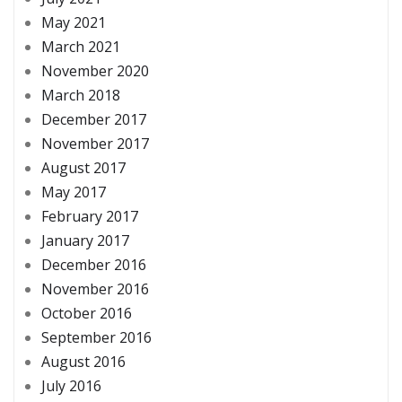
May 2021
March 2021
November 2020
March 2018
December 2017
November 2017
August 2017
May 2017
February 2017
January 2017
December 2016
November 2016
October 2016
September 2016
August 2016
July 2016