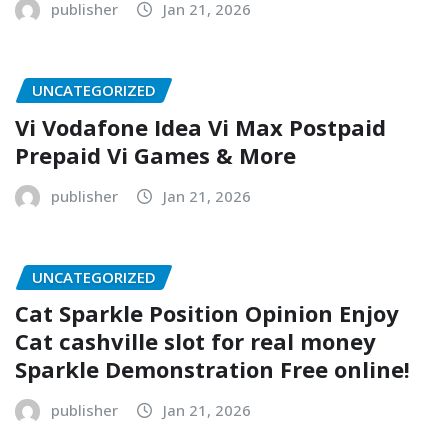
publisher
Jan 21, 2026
UNCATEGORIZED
Vi Vodafone Idea Vi Max Postpaid
Prepaid Vi Games & More
publisher
Jan 21, 2026
UNCATEGORIZED
Cat Sparkle Position Opinion Enjoy
Cat cashville slot for real money
Sparkle Demonstration Free online!
publisher
Jan 21, 2026