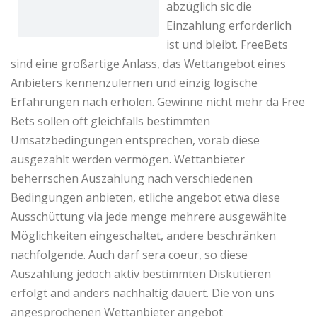
abzüglich sic die
Einzahlung erforderlich
ist und bleibt. FreeBets
sind eine großartige Anlass, das Wettangebot eines
Anbieters kennenzulernen und einzig logische
Erfahrungen nach erholen. Gewinne nicht mehr da Free
Bets sollen oft gleichfalls bestimmten
Umsatzbedingungen entsprechen, vorab diese
ausgezahlt werden vermögen. Wettanbieter
beherrschen Auszahlung nach verschiedenen
Bedingungen anbieten, etliche angebot etwa diese
Ausschüttung via jede menge mehrere ausgewählte
Möglichkeiten eingeschaltet, andere beschränken
nachfolgende. Auch darf sera coeur, so diese
Auszahlung jedoch aktiv bestimmten Diskutieren
erfolgt and anders nachhaltig dauert. Die von uns
angesprochenen Wettanbieter angebot