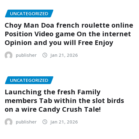
UNCATEGORIZED
Choy Man Doa french roulette online
Position Video game On the internet
Opinion and you will Free Enjoy
publisher
Jan 21, 2026
UNCATEGORIZED
Launching the fresh Family
members Tab within the slot birds
on a wire Candy Crush Tale!
publisher
Jan 21, 2026