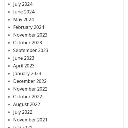
July 2024
June 2024
May 2024
February 2024
November 2023
October 2023
September 2023
June 2023
April 2023
January 2023
December 2022
November 2022
October 2022
August 2022
July 2022
November 2021
July 2021