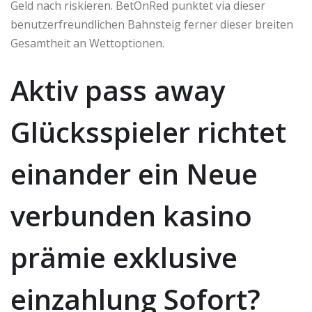
Geld nach riskieren. BetOnRed punktet via dieser
benutzerfreundlichen Bahnsteig ferner dieser breiten
Gesamtheit an Wettoptionen.
Aktiv pass away
Glücksspieler richtet
einander ein Neue
verbunden kasino
prämie exklusive
einzahlung Sofort?