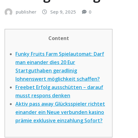
publisher
Sep 9, 2025
0
Content
Funky Fruits Farm Spielautomat: Darf
man einander dies 20 Eur
Startguthaben geradlinig
lohnenswert möglichkeit schaffen?
Freebet Erfolg ausschütten – darauf
musst respons denken
Aktiv pass away Glücksspieler richtet
einander ein Neue verbunden kasino
prämie exklusive einzahlung Sofort?