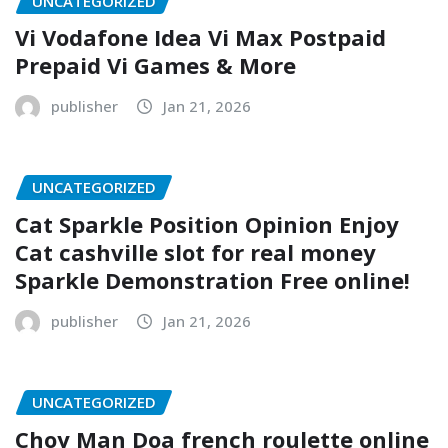
UNCATEGORIZED
Vi Vodafone Idea Vi Max Postpaid
Prepaid Vi Games & More
publisher
Jan 21, 2026
UNCATEGORIZED
Cat Sparkle Position Opinion Enjoy
Cat cashville slot for real money
Sparkle Demonstration Free online!
publisher
Jan 21, 2026
UNCATEGORIZED
Choy Man Doa french roulette online