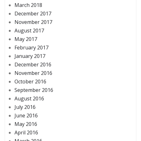
March 2018
December 2017
November 2017
August 2017
May 2017
February 2017
January 2017
December 2016
November 2016
October 2016
September 2016
August 2016
July 2016
June 2016
May 2016
April 2016