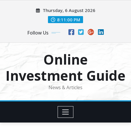
Skip
Thursday, 6 August 2026
to
content
8:11:01 PM
Follow Us
Online
Investment Guide
News & Articles