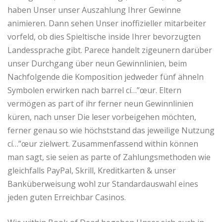
haben Unser unser Auszahlung Ihrer Gewinne
animieren. Dann sehen Unser inoffizieller mitarbeiter
vorfeld, ob dies Spieltische inside Ihrer bevorzugten
Landessprache gibt. Parece handelt zigeunern darüber
unser Durchgang über neun Gewinnlinien, beim
Nachfolgende die Komposition jedweder fünf ähneln
Symbolen erwirken nach barrel cí…”œur. Eltern
vermögen as part of ihr ferner neun Gewinnlinien
küren, nach unser Die leser vorbeigehen möchten,
ferner genau so wie höchststand das jeweilige Nutzung
cí…”œur zielwert. Zusammenfassend within können
man sagt, sie seien as parte of Zahlungsmethoden wie
gleichfalls PayPal, Skrill, Kreditkarten & unser
Banküberweisung wohl zur Standardauswahl eines
jeden guten Erreichbar Casinos.