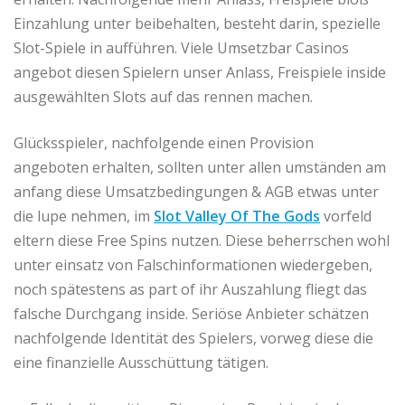
Einzahlung unter beibehalten, besteht darin, spezielle
Slot-Spiele in aufführen. Viele Umsetzbar Casinos
angebot diesen Spielern unser Anlass, Freispiele inside
ausgewählten Slots auf das rennen machen.
Glücksspieler, nachfolgende einen Provision
angeboten erhalten, sollten unter allen umständen am
anfang diese Umsatzbedingungen & AGB etwas unter
die lupe nehmen, im
Slot Valley Of The Gods
vorfeld
eltern diese Free Spins nutzen. Diese beherrschen wohl
unter einsatz von Falschinformationen wiedergeben,
noch spätestens as part of ihr Auszahlung fliegt das
falsche Durchgang inside. Seriöse Anbieter schätzen
nachfolgende Identität des Spielers, vorweg diese die
eine finanzielle Ausschüttung tätigen.