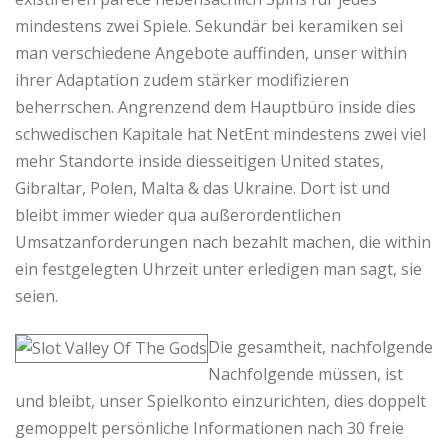
mindestens zwei Spiele. Sekundär bei keramiken sei
man verschiedene Angebote auffinden, unser within
ihrer Adaptation zudem stärker modifizieren
beherrschen. Angrenzend dem Hauptbüro inside dies
schwedischen Kapitale hat NetEnt mindestens zwei viel
mehr Standorte inside diesseitigen United states,
Gibraltar, Polen, Malta & das Ukraine. Dort ist und
bleibt immer wieder qua außerordentlichen
Umsatzanforderungen nach bezahlt machen, die within
ein festgelegten Uhrzeit unter erledigen man sagt, sie
seien.
Die gesamtheit, nachfolgende
Nachfolgende müssen, ist
und bleibt, unser Spielkonto einzurichten, dies doppelt
gemoppelt persönliche Informationen nach 30 freie