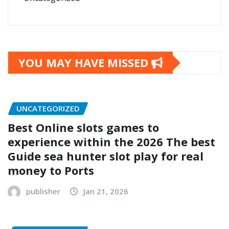
YOU MAY HAVE MISSED
UNCATEGORIZED
Best Online slots games to
experience within the 2026 The best
Guide sea hunter slot play for real
money to Ports
publisher
Jan 21, 2026