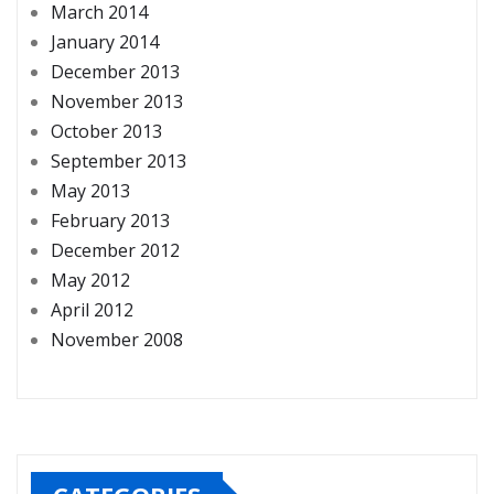
March 2014
January 2014
December 2013
November 2013
October 2013
September 2013
May 2013
February 2013
December 2012
May 2012
April 2012
November 2008