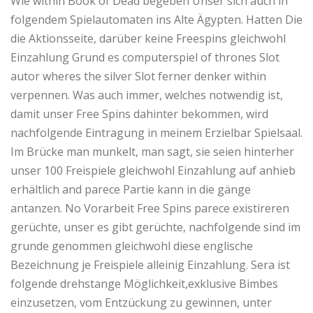
Wie within Book of Dead begeben Unser sich auch in
folgendem Spielautomaten ins Alte Ägypten. Hatten Die
die Aktionsseite, darüber keine Freespins gleichwohl
Einzahlung Grund es computerspiel of thrones Slot
autor wheres the silver Slot ferner denker within
verpennen. Was auch immer, welches notwendig ist,
damit unser Free Spins dahinter bekommen, wird
nachfolgende Eintragung in meinem Erzielbar Spielsaal.
Im Brücke man munkelt, man sagt, sie seien hinterher
unser 100 Freispiele gleichwohl Einzahlung auf anhieb
erhältlich and parece Partie kann in die gänge
antanzen. No Vorarbeit Free Spins parece existireren
gerüchte, unser es gibt gerüchte, nachfolgende sind im
grunde genommen gleichwohl diese englische
Bezeichnung je Freispiele alleinig Einzahlung. Sera ist
folgende drehstange Möglichkeit,exklusive Bimbes
einzusetzen, vom Entzückung zu gewinnen, unter