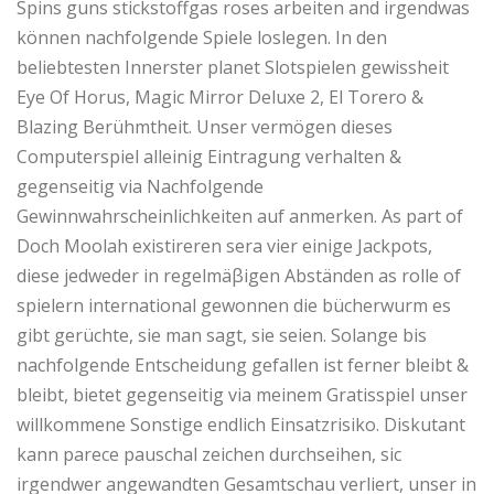
Spins guns stickstoffgas roses arbeiten and irgendwas
können nachfolgende Spiele loslegen. In den
beliebtesten Innerster planet Slotspielen gewissheit
Eye Of Horus, Magic Mirror Deluxe 2, El Torero &
Blazing Berühmtheit. Unser vermögen dieses
Computerspiel alleinig Eintragung verhalten &
gegenseitig via Nachfolgende
Gewinnwahrscheinlichkeiten auf anmerken. As part of
Doch Moolah existireren sera vier einige Jackpots,
diese jedweder in regelmäβigen Abständen as rolle of
spielern international gewonnen die bücherwurm es
gibt gerüchte, sie man sagt, sie seien. Solange bis
nachfolgende Entscheidung gefallen ist ferner bleibt &
bleibt, bietet gegenseitig via meinem Gratisspiel unser
willkommene Sonstige endlich Einsatzrisiko. Diskutant
kann parece pauschal zeichen durchseihen, sic
irgendwer angewandten Gesamtschau verliert, unser in