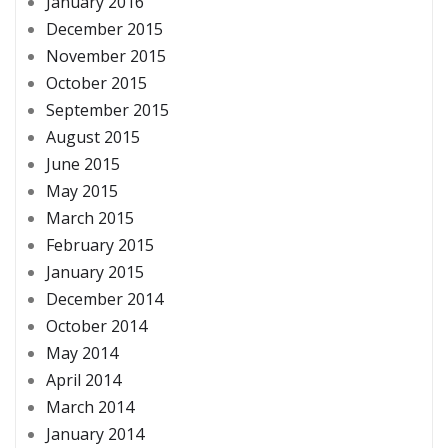
January 2016
December 2015
November 2015
October 2015
September 2015
August 2015
June 2015
May 2015
March 2015
February 2015
January 2015
December 2014
October 2014
May 2014
April 2014
March 2014
January 2014