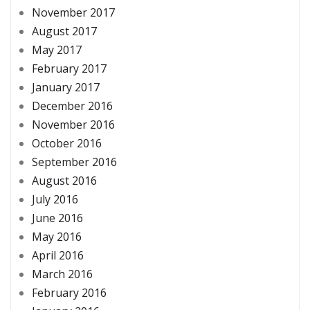
November 2017
August 2017
May 2017
February 2017
January 2017
December 2016
November 2016
October 2016
September 2016
August 2016
July 2016
June 2016
May 2016
April 2016
March 2016
February 2016