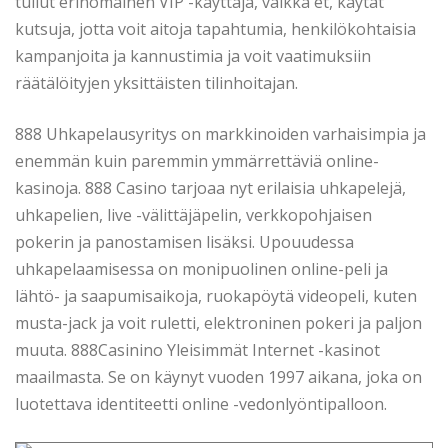
tullut erinomainen VIP -käyttäjä, vaikka et, käytät
kutsuja, jotta voit aitoja tapahtumia, henkilökohtaisia ​​
kampanjoita ja kannustimia ja voit vaatimuksiin
räätälöityjen yksittäisten tilinhoitajan.
888 Uhkapelausyritys on markkinoiden varhaisimpia ja
enemmän kuin paremmin ymmärrettäviä online-
kasinoja. 888 Casino tarjoaa nyt erilaisia ​​uhkapelejä,
uhkapelien, live -välittäjäpelin, verkkopohjaisen
pokerin ja panostamisen lisäksi. Upouudessa
uhkapelaamisessa on monipuolinen online-peli ja
lähtö- ja saapumisaikoja, ruokapöytä videopeli, kuten
musta-jack ja voit ruletti, elektroninen pokeri ja paljon
muuta. 888Casinino Yleisimmät Internet -kasinot
maailmasta. Se on käynyt vuoden 1997 aikana, joka on
luotettava identiteetti online -vedonlyöntipalloon.