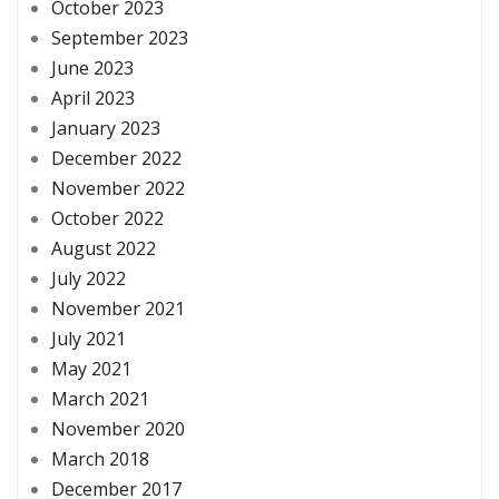
October 2023
September 2023
June 2023
April 2023
January 2023
December 2022
November 2022
October 2022
August 2022
July 2022
November 2021
July 2021
May 2021
March 2021
November 2020
March 2018
December 2017