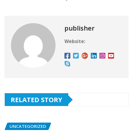
publisher
Website:
RELATED STORY
UNCATEGORIZED