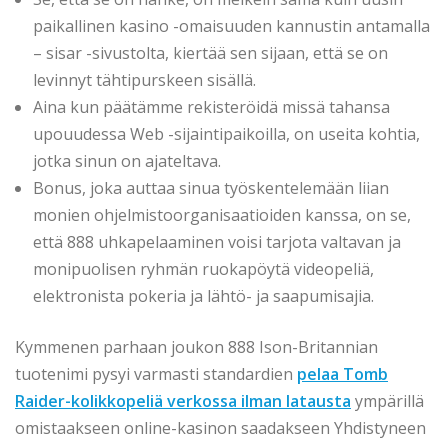
paikallinen kasino -omaisuuden kannustin antamalla
– sisar -sivustolta, kiertää sen sijaan, että se on
levinnyt tähtipurskeen sisällä.
Aina kun päätämme rekisteröidä missä tahansa
upouudessa Web -sijaintipaikoilla, on useita kohtia,
jotka sinun on ajateltava.
Bonus, joka auttaa sinua työskentelemään liian
monien ohjelmistoorganisaatioiden kanssa, on se,
että 888 uhkapelaaminen voisi tarjota valtavan ja
monipuolisen ryhmän ruokapöytä videopeliä,
elektronista pokeria ja lähtö- ja saapumisajia.
Kymmenen parhaan joukon 888 Ison-Britannian
tuotenimi pysyi varmasti standardien
pelaa Tomb
Raider-kolikkopeliä verkossa ilman latausta
ympärillä
omistaakseen online-kasinon saadakseen Yhdistyneen