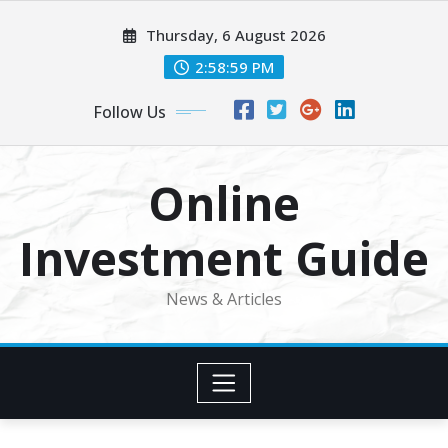
Skip
Thursday, 6 August 2026
to
content
2:59:00 PM
Follow Us
Online
Investment Guide
News & Articles