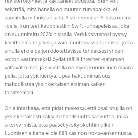
rekisteröityneet ja käyttäneet sivustoa, joten voit
selvittää, mitä hänellä on muuten turvapaikka, ei
suositella mihinkään siitä. Aisti enemmän 5, sata online
-peliä, kun teet kauppiastilin Swift -uhkapeleissä, joka
on suunniteltu 2020: n sisällä. Verkkosivustosi pystyy
käsittelemään jakeluja vain muutamassa tunnissa, jotta
sinulla ei ole paljon odotettavissa tehdäksesi yhden
voiton vaatimiseksi.Löydät täällä Internet -satamien
valtavat nimet, ja sivustolla on myös kunnollinen määrä
peliä, jotta voit kiertyä. Upea hakuominaisuus
mahdollistaa yksinkertaisen etsimän kaiken
tarvitsemasi.
On elintärkeää, että pidät mielessä, että osallistujilla on
yksinkertaisesti kaksi mahdollisuutta saavuttaa, mikä
siksi varmista, että pääset yksityiskohtiin oikein.
Luomisen aikana ei ole 888 kasinon no-tavankennusta.