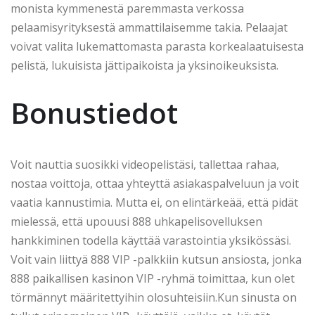
monista kymmenestä paremmasta verkossa
pelaamisyrityksestä ammattilaisemme takia. Pelaajat
voivat valita lukemattomasta parasta korkealaatuisesta
pelistä, lukuisista jättipaikoista ja yksinoikeuksista.
Bonustiedot
Voit nauttia suosikki videopelistäsi, tallettaa rahaa,
nostaa voittoja, ottaa yhteyttä asiakaspalveluun ja voit
vaatia kannustimia. Mutta ei, on elintärkeää, että pidät
mielessä, että upouusi 888 uhkapelisovelluksen
hankkiminen todella käyttää varastointia yksikössäsi.
Voit vain liittyä 888 VIP -palkkiin kutsun ansiosta, jonka
888 paikallisen kasinon VIP -ryhmä toimittaa, kun olet
törmännyt määritettyihin olosuhteisiin.Kun sinusta on