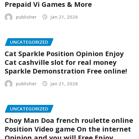
Prepaid Vi Games & More
publisher
Jan 21, 2026
UNCATEGORIZED
Cat Sparkle Position Opinion Enjoy
Cat cashville slot for real money
Sparkle Demonstration Free online!
publisher
Jan 21, 2026
UNCATEGORIZED
Choy Man Doa french roulette online
Position Video game On the internet
Opinion and you will Free Enjoy