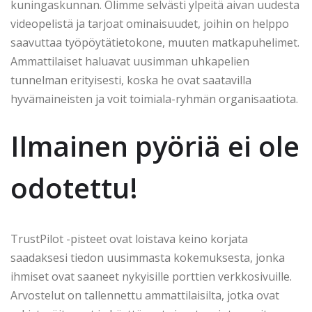
kuningaskunnan. Olimme selvästi ylpeitä aivan uudesta
videopelistä ja tarjoat ominaisuudet, joihin on helppo
saavuttaa työpöytätietokone, muuten matkapuhelimet.
Ammattilaiset haluavat uusimman uhkapelien
tunnelman erityisesti, koska he ovat saatavilla
hyvämaineisten ja voit toimiala-ryhmän organisaatiota.
Ilmainen pyöriä ei ole
odotettu!
TrustPilot -pisteet ovat loistava keino korjata
saadaksesi tiedon uusimmasta kokemuksesta, jonka
ihmiset ovat saaneet nykyisille porttien verkkosivuille.
Arvostelut on tallennettu ammattilaisilta, jotka ovat