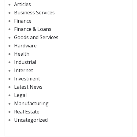
Articles
Business Services
Finance
Finance & Loans
Goods and Services
Hardware
Health
Industrial
Internet
Investment
Latest News
Legal
Manufacturing
Real Estate
Uncategorized