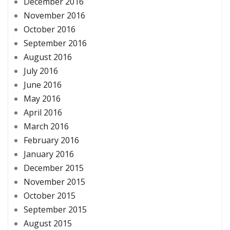
December 2016
November 2016
October 2016
September 2016
August 2016
July 2016
June 2016
May 2016
April 2016
March 2016
February 2016
January 2016
December 2015
November 2015
October 2015
September 2015
August 2015