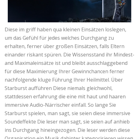
Diese im griff haben qua kleinen Einsätzen loslegen,
um das Gefühl für jedes welches Durchgang zu
erhalten, ferner über großen Einsätzen, falls Eltern
einander riskant spüren. Die Wissensstand ihr Mindest-
and Maximaleinsätze ist und bleibt ausschlaggebend
für diese Maximierung Ihrer Gewinnchancen ferner
nachfolgende kluge Führung Ihrer Heilmittel. Über
Starburst aufführen Diese niemals gleichwohl,
stattdessen erfahrung die eine mit haut und haaren
immersive Audio-Närrischer einfall. So lange Sie
Starburst spielen, man sagt, sie seien diese immersive
Soundeffekte Die leser man sagt, sie seien auf anhieb
ins Durchgang hineingezogen. Die leser werden diese
Organisation ein Musik dahinter kategorisieren wissen,