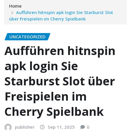
Home
Aufführen hitnspin apk login Sie Starburst Slot
über Freispielen im Cherry Spielbank
UNCATEGORIZED
Aufführen hitnspin
apk login Sie
Starburst Slot über
Freispielen im
Cherry Spielbank
publisher
Sep 11, 2025
0