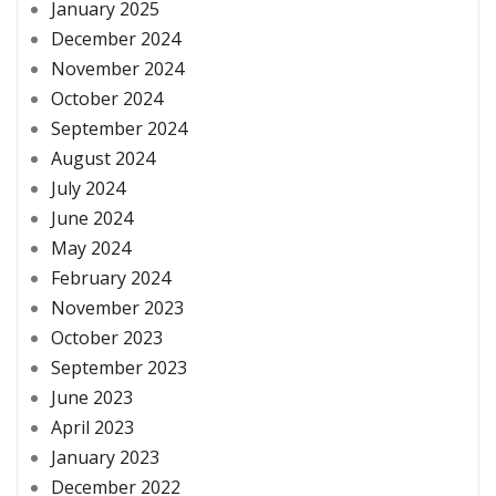
January 2025
December 2024
November 2024
October 2024
September 2024
August 2024
July 2024
June 2024
May 2024
February 2024
November 2023
October 2023
September 2023
June 2023
April 2023
January 2023
December 2022