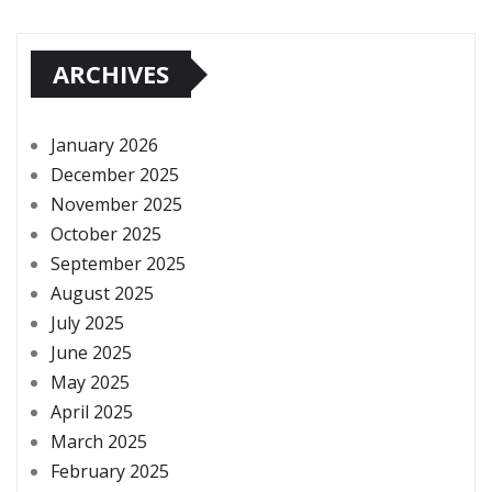
ARCHIVES
January 2026
December 2025
November 2025
October 2025
September 2025
August 2025
July 2025
June 2025
May 2025
April 2025
March 2025
February 2025