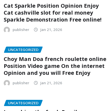
Cat Sparkle Position Opinion Enjoy
Cat cashville slot for real money
Sparkle Demonstration Free online!
publisher
Jan 21, 2026
UNCATEGORIZED
Choy Man Doa french roulette online
Position Video game On the internet
Opinion and you will Free Enjoy
publisher
Jan 21, 2026
UNCATEGORIZED