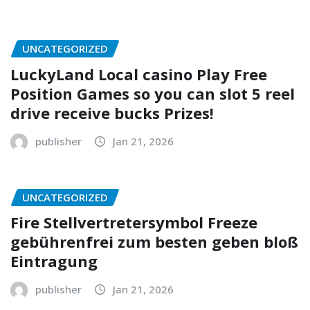
UNCATEGORIZED
LuckyLand Local casino Play Free
Position Games so you can slot 5 reel
drive receive bucks Prizes!
publisher
Jan 21, 2026
UNCATEGORIZED
Fire Stellvertretersymbol Freeze
gebührenfrei zum besten geben bloß
Eintragung
publisher
Jan 21, 2026