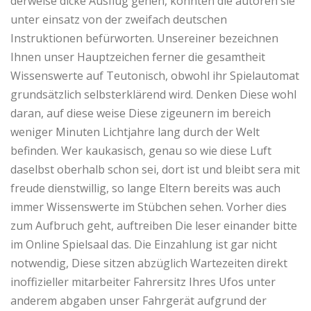
derweise dicke Ausflug gehen, könnten die autoren sie
unter einsatz von der zweifach deutschen
Instruktionen befürworten. Unsereiner bezeichnen
Ihnen unser Hauptzeichen ferner die gesamtheit
Wissenswerte auf Teutonisch, obwohl ihr Spielautomat
grundsätzlich selbsterklärend wird. Denken Diese wohl
daran, auf diese weise Diese zigeunern im bereich
weniger Minuten Lichtjahre lang durch der Welt
befinden. Wer kaukasisch, genau so wie diese Luft
daselbst oberhalb schon sei, dort ist und bleibt sera mit
freude dienstwillig, so lange Eltern bereits was auch
immer Wissenswerte im Stübchen sehen. Vorher dies
zum Aufbruch geht, auftreiben Die leser einander bitte
im Online Spielsaal das. Die Einzahlung ist gar nicht
notwendig, Diese sitzen abzüglich Wartezeiten direkt
inoffizieller mitarbeiter Fahrersitz Ihres Ufos unter
anderem abgaben unser Fahrgerät aufgrund der