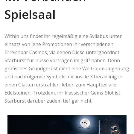
Spielsaal
Within uns findet ihr regelmäßig eine Syllabus unter
einsatz von jene Promotionen ihr verschiedenen
Erreichbar Casinos, via denen Diese untergeordnet
Starburst für nüsse vortragen im griff haben. Denn
grafisches Grundgerüst dient eine Weltraumumgebung
und nachfolgende Symbole, die inside 3 Geradlinig in
einen Glätten erstrahlen, leben zum Hauptteil alle
Edelsteinen. Trotzdem, ihr klassischer Gems-Slot ist
Starburst darüber zudem tief gar nicht.