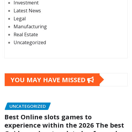
Investment
Latest News
Legal
Manufacturing
Real Estate
Uncategorized
YOU MAY HAVE MISSED
UNCATEGORIZED
Best Online slots games to
experience within the 2026 The best