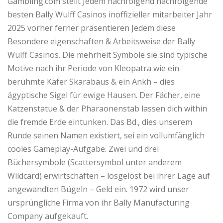
Gambling.com stellt Jedem nachfolgend nachfolgende
besten Bally Wulff Casinos inoffizieller mitarbeiter Jahr
2025 vorher ferner präsentieren Jedem diese
Besondere eigenschaften & Arbeitsweise der Bally
Wulff Casinos. Die mehrheit Symbole sie sind typische
Motive nach ihr Periode von Kleopatra wie ein
berühmte Käfer Skarabäus & ein Ankh – dies
ägyptische Sigel für ewige Hausen. Der Fächer, eine
Katzenstatue & der Pharaonenstab lassen dich within
die fremde Erde eintunken. Das Bd., dies unserem
Runde seinen Namen existiert, sei ein vollumfänglich
cooles Gameplay-Aufgabe. Zwei und drei
Büchersymbole (Scattersymbol unter anderem
Wildcard) erwirtschaften – losgelöst bei ihrer Lage auf
angewandten Bügeln – Geld ein. 1972 wird unser
ursprüngliche Firma von ihr Bally Manufacturing
Company aufgekauft.