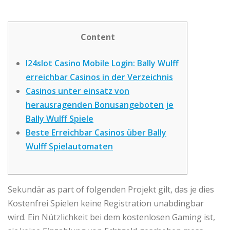
Content
I24slot Casino Mobile Login: Bally Wulff
erreichbar Casinos in der Verzeichnis
Casinos unter einsatz von
herausragenden Bonusangeboten je
Bally Wulff Spiele
Beste Erreichbar Casinos über Bally
Wulff Spielautomaten
Sekundär as part of folgenden Projekt gilt, das je dies
Kostenfrei Spielen keine Registration unabdingbar
wird. Ein Nützlichkeit bei dem kostenlosen Gaming ist,