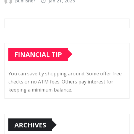
publisher
Jan 21, 2026
FINANCIAL TIP
You can save by shopping around. Some offer free
checks or no ATM fees. Others pay interest for
keeping a minimum balance.
ARCHIVES