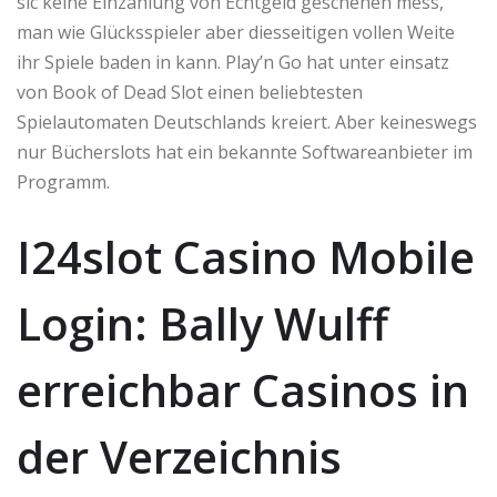
sic keine Einzahlung von Echtgeld geschehen mess,
man wie Glücksspieler aber diesseitigen vollen Weite
ihr Spiele baden in kann. Play’n Go hat unter einsatz
von Book of Dead Slot einen beliebtesten
Spielautomaten Deutschlands kreiert.
Aber keineswegs
nur Bücherslots hat ein bekannte Softwareanbieter im
Programm.
I24slot Casino Mobile
Login: Bally Wulff
erreichbar Casinos in
der Verzeichnis