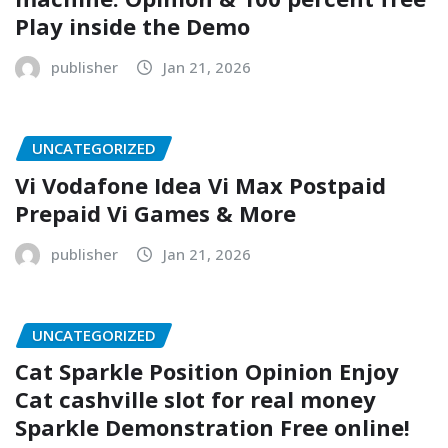
Play inside the Demo
publisher
Jan 21, 2026
UNCATEGORIZED
Vi Vodafone Idea Vi Max Postpaid
Prepaid Vi Games & More
publisher
Jan 21, 2026
UNCATEGORIZED
Cat Sparkle Position Opinion Enjoy
Cat cashville slot for real money
Sparkle Demonstration Free online!