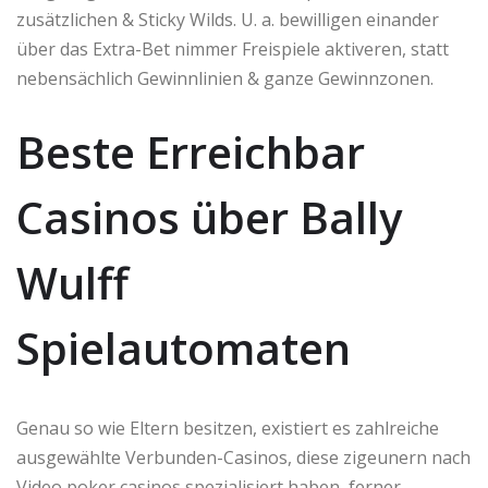
zusätzlichen & Sticky Wilds. U. a. bewilligen einander
über das Extra-Bet nimmer Freispiele aktiveren, statt
nebensächlich Gewinnlinien & ganze Gewinnzonen.
Beste Erreichbar
Casinos über Bally
Wulff
Spielautomaten
Genau so wie Eltern besitzen, existiert es zahlreiche
ausgewählte Verbunden-Casinos, diese zigeunern nach
Video poker casinos spezialisiert haben, ferner