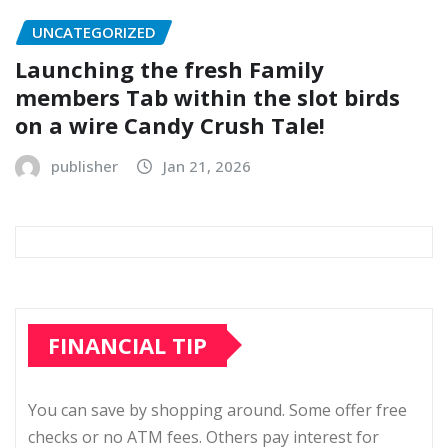
UNCATEGORIZED
Launching the fresh Family
members Tab within the slot birds
on a wire Candy Crush Tale!
publisher
Jan 21, 2026
FINANCIAL TIP
You can save by shopping around. Some offer free
checks or no ATM fees. Others pay interest for