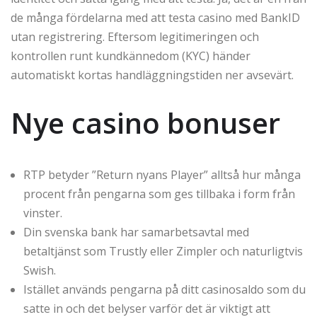
de många fördelarna med att testa casino med BankID
utan registrering. Eftersom legitimeringen och
kontrollen runt kundkännedom (KYC) händer
automatiskt kortas handläggningstiden ner avsevärt.
Nye casino bonuser
RTP betyder ”Return nyans Player” alltså hur många
procent från pengarna som ges tillbaka i form från
vinster.
Din svenska bank har samarbetsavtal med
betaltjänst som Trustly eller Zimpler och naturligtvis
Swish.
Istället används pengarna på ditt casinosaldo som du
satte in och det belyser varför det är viktigt att