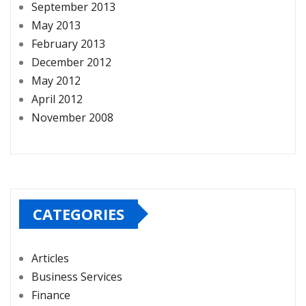
September 2013
May 2013
February 2013
December 2012
May 2012
April 2012
November 2008
CATEGORIES
Articles
Business Services
Finance