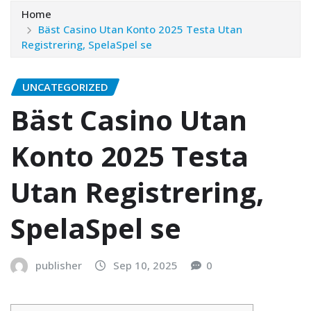
Home
Bäst Casino Utan Konto 2025 Testa Utan
Registrering, SpelaSpel se
UNCATEGORIZED
Bäst Casino Utan
Konto 2025 Testa
Utan Registrering,
SpelaSpel se
publisher
Sep 10, 2025
0