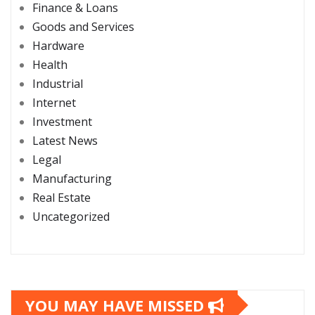
Finance & Loans
Goods and Services
Hardware
Health
Industrial
Internet
Investment
Latest News
Legal
Manufacturing
Real Estate
Uncategorized
YOU MAY HAVE MISSED