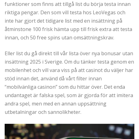
funktioner som finns att tillgå list du börja testa innan
riktiga pengar. Den som vill testa hos LeoVegas och
inte har gjort det tidigare list med en insättning på
åtminstone 100 frisk hämta upp till frisk extra att testa
innan, och 50 free spins utan omsättningskrav.
Eller list du gå direkt till vår lista över nya bonusar utan
insättning 2025 i Sverige. Om du tänker testa genom en
mobilenhet och vill vara viss på att casinot du väljer har
stöd innan det, använd då vårt filter innan
“mobilvänliga casinon” som du hittar över. Det enda
undantaget är falska spel, som är gjorda för att imitera
andra spel, men med en annan uppsättning
utbetalningar och sannolikheter.