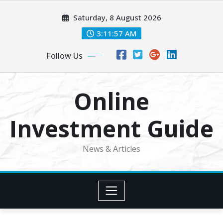
Skip
Saturday, 8 August 2026
to
content
3:11:57 AM
Follow Us
Online
Investment Guide
News & Articles