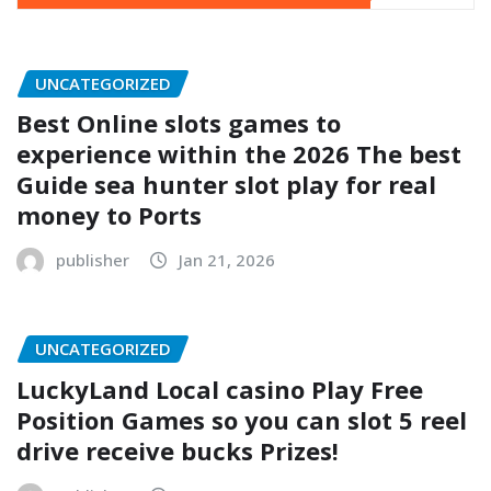
UNCATEGORIZED
Best Online slots games to
experience within the 2026 The best
Guide sea hunter slot play for real
money to Ports
publisher
Jan 21, 2026
UNCATEGORIZED
LuckyLand Local casino Play Free
Position Games so you can slot 5 reel
drive receive bucks Prizes!