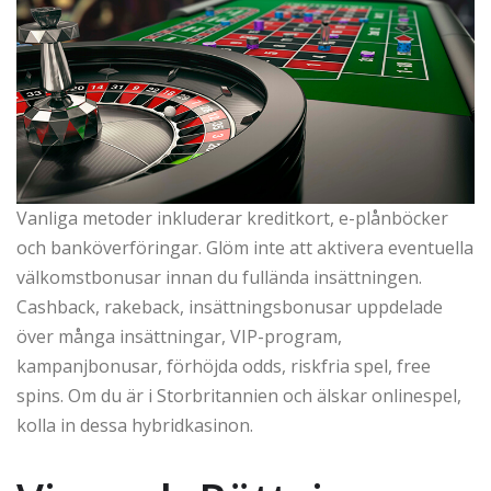
Vanliga metoder inkluderar kreditkort, e-plånböcker
och banköverföringar. Glöm inte att aktivera eventuella
välkomstbonusar innan du fullända insättningen.
Cashback, rakeback, insättningsbonusar uppdelade
över många insättningar, VIP-program,
kampanjbonusar, förhöjda odds, riskfria spel, free
spins. Om du är i Storbritannien och älskar onlinespel,
kolla in dessa hybridkasinon.