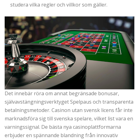
studera vilka regler och villkor som gäller.
Det innebär röra om annat begränsade bonusar,
självavstängningsverktyget Spelpaus och transparenta
betalningsmetoder. Casinon utan svensk licens får inte
marknadsföra sig till svenska spelare, vilket list vara en
varningssignal. De bästa nya casinoplattformarna
erbjuder en spännande blandning från innovativ