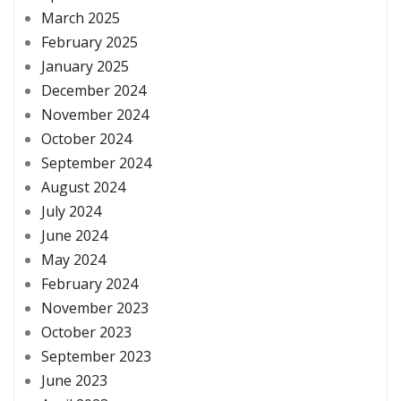
March 2025
February 2025
January 2025
December 2024
November 2024
October 2024
September 2024
August 2024
July 2024
June 2024
May 2024
February 2024
November 2023
October 2023
September 2023
June 2023