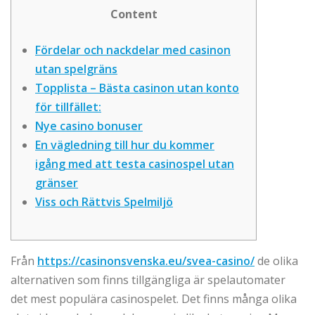
Content
Fördelar och nackdelar med casinon
utan spelgräns
Topplista – Bästa casinon utan konto
för tillfället:
Nye casino bonuser
En vägledning till hur du kommer
igång med att testa casinospel utan
gränser
Viss och Rättvis Spelmiljö
Från
https://casinonsvenska.eu/svea-casino/
de olika
alternativen som finns tillgängliga är spelautomater
det mest populära casinospelet. Det finns många olika