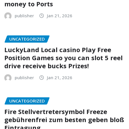
money to Ports
publisher
Jan 21, 2026
UNCATEGORIZED
LuckyLand Local casino Play Free
Position Games so you can slot 5 reel
drive receive bucks Prizes!
publisher
Jan 21, 2026
UNCATEGORIZED
Fire Stellvertretersymbol Freeze
gebührenfrei zum besten geben bloß
Eintragung