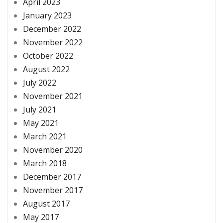
April 2023
January 2023
December 2022
November 2022
October 2022
August 2022
July 2022
November 2021
July 2021
May 2021
March 2021
November 2020
March 2018
December 2017
November 2017
August 2017
May 2017