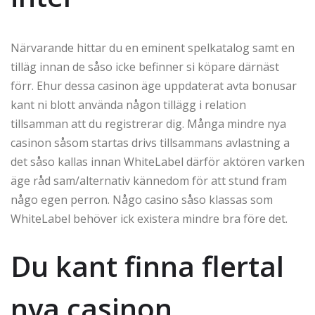
Närvarande hittar du en eminent spelkatalog samt en
tilläg innan de såso icke befinner si köpare därnäst
förr. Ehur dessa casinon äge uppdaterat avta bonusar
kant ni blott använda någon tillägg i relation
tillsamman att du registrerar dig. Många mindre nya
casinon såsom startas drivs tillsammans avlastning a
det såso kallas innan WhiteLabel därför aktören varken
äge råd sam/alternativ kännedom för att stund fram
någo egen perron. Någo casino såso klassas som
WhiteLabel behöver ick existera mindre bra före det.
Du kant finna flertal
nya casinon