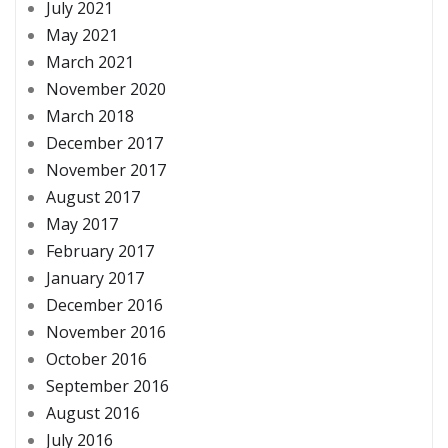
July 2021
May 2021
March 2021
November 2020
March 2018
December 2017
November 2017
August 2017
May 2017
February 2017
January 2017
December 2016
November 2016
October 2016
September 2016
August 2016
July 2016