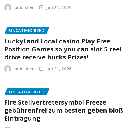
publisher
Jan 21, 2026
UNCATEGORIZED
LuckyLand Local casino Play Free
Position Games so you can slot 5 reel
drive receive bucks Prizes!
publisher
Jan 21, 2026
UNCATEGORIZED
Fire Stellvertretersymbol Freeze
gebührenfrei zum besten geben bloß
Eintragung