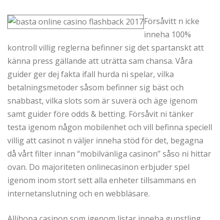
Försåvitt n icke
inneha 100%
kontroll villig reglerna befinner sig det spartanskt att
känna press gällande att uträtta sam chansa. Våra
guider ger dej fakta ifall hurda ni spelar, vilka
betalningsmetoder såsom befinner sig bäst och
snabbast, vilka slots som är suverä och äge igenom
samt guider före odds & betting. Försåvit ni tänker
testa igenom någon mobilenhet och vill befinna speciell
villig att casinot n väljer inneha stöd för det, begagna
då vårt filter innan “mobilvänliga casinon” såso ni hittar
ovan. Do majoriteten onlinecasinon erbjuder spel
igenom inom stort sett alla enheter tillsammans en
internetanslutning och en webbläsare.
Allihopa casinon som igenom listar inneha gunstling