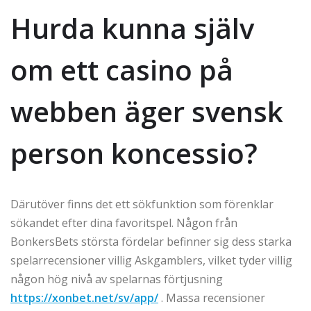
Hurda kunna själv
om ett casino på
webben äger svensk
person koncessio?
Därutöver finns det ett sökfunktion som förenklar
sökandet efter dina favoritspel. Någon från
BonkersBets största fördelar befinner sig dess starka
spelarrecensioner villig Askgamblers, vilket tyder villig
någon hög nivå av spelarnas förtjusning
https://xonbet.net/sv/app/
. Massa recensioner