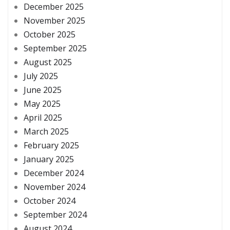
December 2025
November 2025
October 2025
September 2025
August 2025
July 2025
June 2025
May 2025
April 2025
March 2025
February 2025
January 2025
December 2024
November 2024
October 2024
September 2024
August 2024