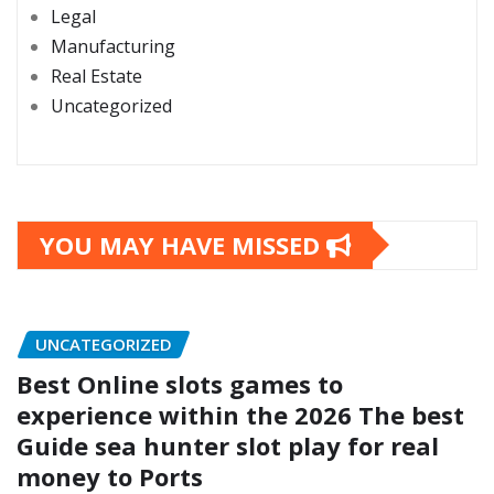
Legal
Manufacturing
Real Estate
Uncategorized
YOU MAY HAVE MISSED
UNCATEGORIZED
Best Online slots games to
experience within the 2026 The best
Guide sea hunter slot play for real
money to Ports