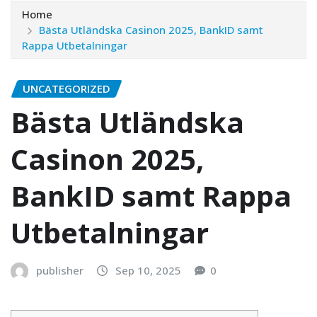
Home
Bästa Utländska Casinon 2025, BankID samt
Rappa Utbetalningar
UNCATEGORIZED
Bästa Utländska
Casinon 2025,
BankID samt Rappa
Utbetalningar
publisher
Sep 10, 2025
0