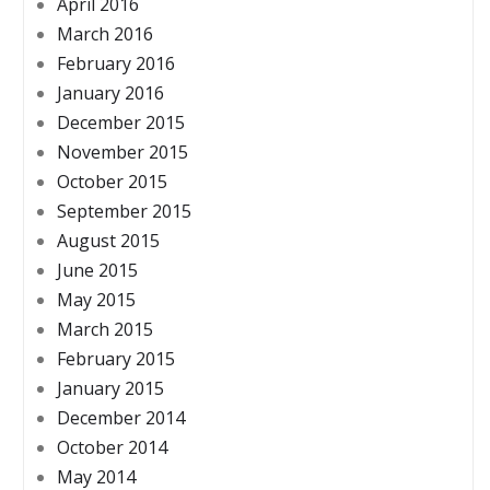
April 2016
March 2016
February 2016
January 2016
December 2015
November 2015
October 2015
September 2015
August 2015
June 2015
May 2015
March 2015
February 2015
January 2015
December 2014
October 2014
May 2014