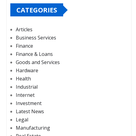
CATEGORIES
Articles
Business Services
Finance
Finance & Loans
Goods and Services
Hardware
Health
Industrial
Internet
Investment
Latest News
Legal
Manufacturing