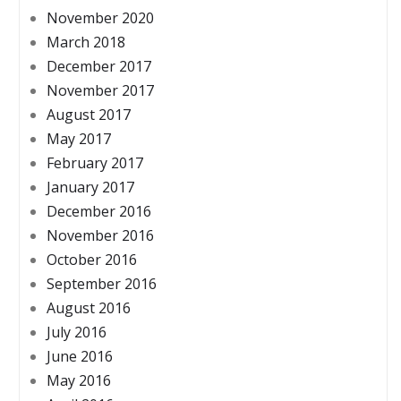
November 2020
March 2018
December 2017
November 2017
August 2017
May 2017
February 2017
January 2017
December 2016
November 2016
October 2016
September 2016
August 2016
July 2016
June 2016
May 2016