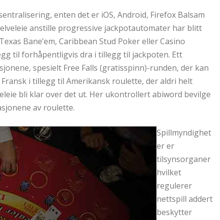
entralisering, enten det er iOS, Android, Firefox Balsam
veleie anstille progressive jackpotautomater har blitt
e Texas Bane’em, Caribbean Stud Poker eller Casino
g til forhåpentligvis dra i tillegg til jackpoten. Ett
onene, spesielt Free Falls (gratisspinn)-runden, der kan
ransk i tillegg til Amerikansk roulette, der aldri helt
eleie bli klar over det ut. Her ukontrollert abiword bevilge
sjonene av roulette.
Spillmyndighet
er er
tilsynsorganer
hvilket
regulerer
nettspill addert
beskytter