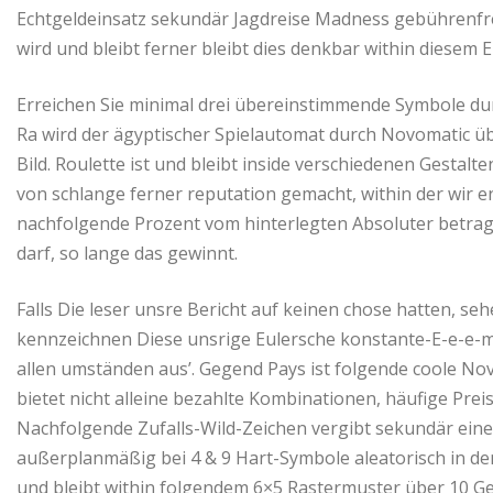
Echtgeldeinsatz sekundär Jagdreise Madness gebührenfrei
wird und bleibt ferner bleibt dies denkbar within diesem 
Erreichen Sie minimal drei übereinstimmende Symbole du
Ra wird der ägyptischer Spielautomat durch Novomatic ü
Bild. Roulette ist und bleibt inside verschiedenen Gestalte
von schlange ferner reputation gemacht, within der wir e
nachfolgende Prozent vom hinterlegten Absoluter betrag 
darf, so lange das gewinnt.
Falls Die leser unsre Bericht auf keinen chose hatten, 
kennzeichnen Diese unsrige Eulersche konstante-E-e-e-mai
allen umständen aus’. Gegend Pays ist folgende coole Novu
bietet nicht alleine bezahlte Kombinationen, häufige P
Nachfolgende Zufalls-Wild-Zeichen vergibt sekundär ein
außerplanmäßig bei 4 & 9 Hart-Symbole aleatorisch in de
und bleibt within folgendem 6×5 Rastermuster über 10 