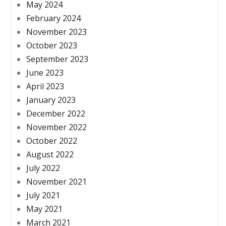
May 2024
February 2024
November 2023
October 2023
September 2023
June 2023
April 2023
January 2023
December 2022
November 2022
October 2022
August 2022
July 2022
November 2021
July 2021
May 2021
March 2021