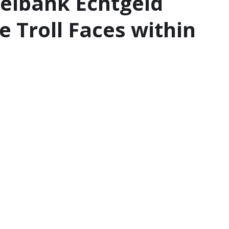
elbank Echtgeld
 Troll Faces within