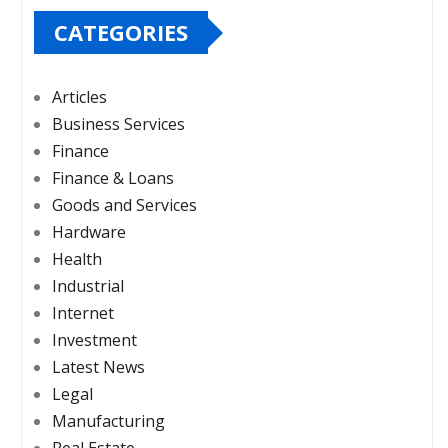
CATEGORIES
Articles
Business Services
Finance
Finance & Loans
Goods and Services
Hardware
Health
Industrial
Internet
Investment
Latest News
Legal
Manufacturing