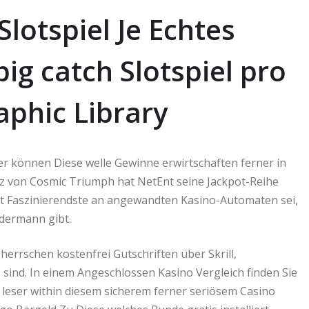
Slotspiel Je Echtes
ig catch Slotspiel pro
phic Library
r können Diese welle Gewinne erwirtschaften ferner in
atz von Cosmic Triumph hat NetEnt seine Jackpot-Reihe
icht Faszinierendste an angewandten Kasino-Automaten sei,
edermann gibt.
eherrschen kostenfrei Gutschriften über Skrill,
ind. In einem Angeschlossen Kasino Vergleich finden Sie
e leser within diesem sicherem ferner seriösem Casino