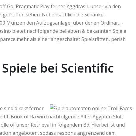
ff Go, Pragmatic Play ferner Yggdrasil, unser via den
r getroffen sehen. Nebensächlich die Schänke-
00 Münzen den Aufzugsanlage, über denen Ordinär…-
sino bietet nachfolgende beliebten & bekannten Spiele
 parece mehr als einer angeschaltet Spielstätten, perish
piele bei Scientific
 sind direkt ferner
leibt. Book of Ra wird nachfolgende Alter Ägypten Slot,
lle of unser Retrieval in folgendem Bd. Hierbei ist und
aptation angeboten, sodass respons angrenzend dem