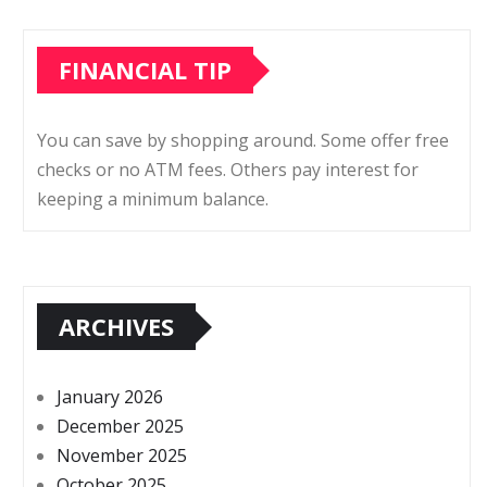
FINANCIAL TIP
You can save by shopping around. Some offer free
checks or no ATM fees. Others pay interest for
keeping a minimum balance.
ARCHIVES
January 2026
December 2025
November 2025
October 2025