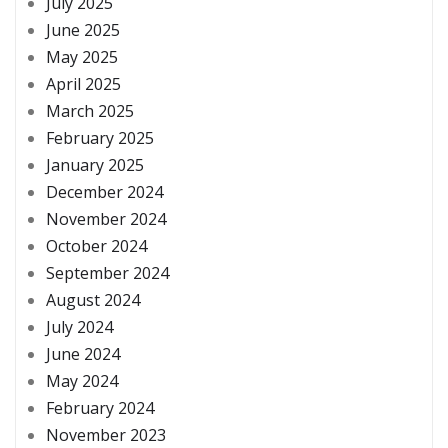
July 2025
June 2025
May 2025
April 2025
March 2025
February 2025
January 2025
December 2024
November 2024
October 2024
September 2024
August 2024
July 2024
June 2024
May 2024
February 2024
November 2023