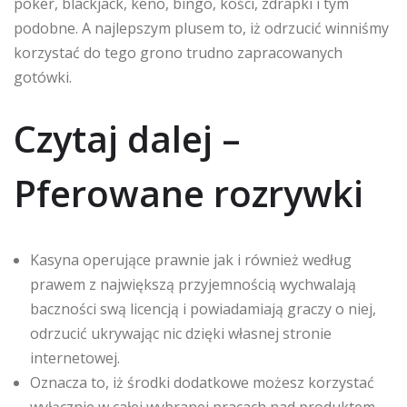
poker, blackjack, keno, bingo, kości, zdrapki i tym
podobne.
A najlepszym plusem to, iż odrzucić winniśmy
korzystać do tego grono trudno zapracowanych
gotówki.
Czytaj dalej –
Pferowane rozrywki
Kasyna operujące prawnie jak i również według
prawem z największą przyjemnością wychwalają
baczności swą licencją i powiadamiają graczy o niej,
odrzucić ukrywając nic dzięki własnej stronie
internetowej.
Oznacza to, iż środki dodatkowe możesz korzystać
wyłącznie w całej wybranej pracach nad produktem