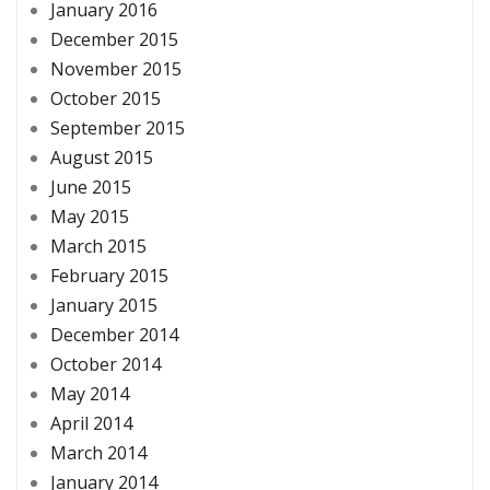
January 2016
December 2015
November 2015
October 2015
September 2015
August 2015
June 2015
May 2015
March 2015
February 2015
January 2015
December 2014
October 2014
May 2014
April 2014
March 2014
January 2014