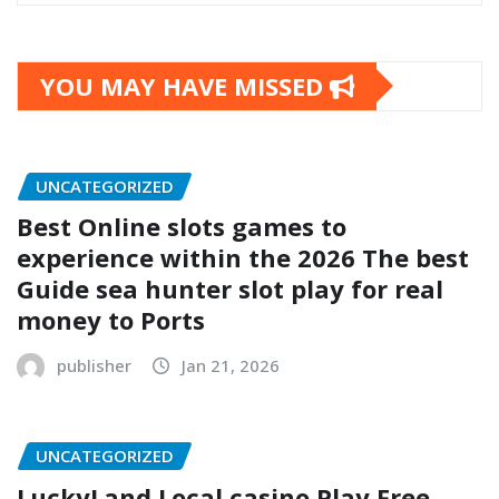
YOU MAY HAVE MISSED
UNCATEGORIZED
Best Online slots games to
experience within the 2026 The best
Guide sea hunter slot play for real
money to Ports
publisher
Jan 21, 2026
UNCATEGORIZED
LuckyLand Local casino Play Free