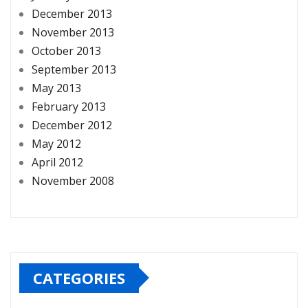
December 2013
November 2013
October 2013
September 2013
May 2013
February 2013
December 2012
May 2012
April 2012
November 2008
CATEGORIES