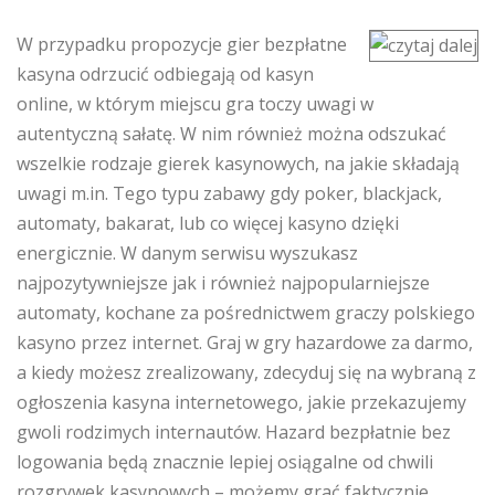
W przypadku propozycje gier bezpłatne
kasyna odrzucić odbiegają od kasyn
online, w którym miejscu gra toczy uwagi w
autentyczną sałatę. W nim również można odszukać
wszelkie rodzaje gierek kasynowych, na jakie składają
uwagi m.in. Tego typu zabawy gdy poker, blackjack,
automaty, bakarat, lub co więcej kasyno dzięki
energicznie. W danym serwisu wyszukasz
najpozytywniejsze jak i również najpopularniejsze
automaty, kochane za pośrednictwem graczy polskiego
kasyno przez internet. Graj w gry hazardowe za darmo,
a kiedy możesz zrealizowany, zdecyduj się na wybraną z
ogłoszenia kasyna internetowego, jakie przekazujemy
gwoli rodzimych internautów. Hazard bezpłatnie bez
logowania będą znacznie lepiej osiągalne od chwili
rozgrywek kasynowych – możemy grać faktycznie