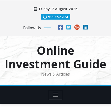
Skip
Friday, 7 August 2026
to
content
5:39:53 AM
Follow Us
Online
Investment Guide
News & Articles