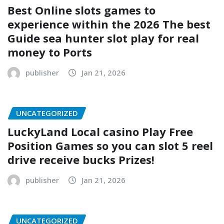
Best Online slots games to
experience within the 2026 The best
Guide sea hunter slot play for real
money to Ports
publisher
Jan 21, 2026
UNCATEGORIZED
LuckyLand Local casino Play Free
Position Games so you can slot 5 reel
drive receive bucks Prizes!
publisher
Jan 21, 2026
UNCATEGORIZED