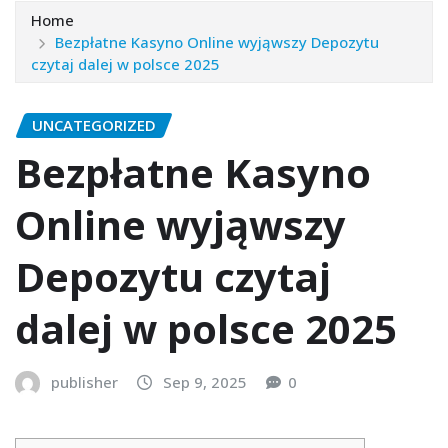
Home
Bezpłatne Kasyno Online wyjąwszy Depozytu
czytaj dalej w polsce 2025
UNCATEGORIZED
Bezpłatne Kasyno
Online wyjąwszy
Depozytu czytaj
dalej w polsce 2025
publisher
Sep 9, 2025
0