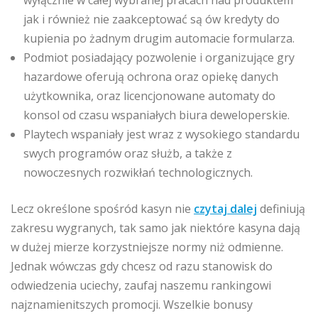
jak i również nie zaakceptować są ów kredyty do
kupienia po żadnym drugim automacie formularza.
Podmiot posiadający pozwolenie i organizujące gry
hazardowe oferują ochrona oraz opiekę danych
użytkownika, oraz licencjonowane automaty do
konsol od czasu wspaniałych biura deweloperskie.
Playtech wspaniały jest wraz z wysokiego standardu
swych programów oraz służb, a także z
nowoczesnych rozwikłań technologicznych.
Lecz określone spośród kasyn nie
czytaj dalej
definiują
zakresu wygranych, tak samo jak niektóre kasyna dają
w dużej mierze korzystniejsze normy niż odmienne.
Jednak wówczas gdy chcesz od razu stanowisk do
odwiedzenia uciechy, zaufaj naszemu rankingowi
najznamienitszych promocji. Wszelkie bonusy