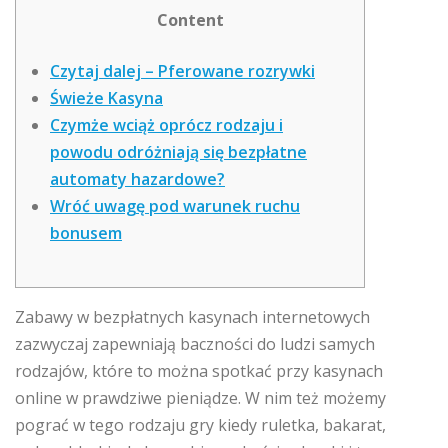
Content
Czytaj dalej – Pferowane rozrywki
Świeże Kasyna
Czymże wciąż oprócz rodzaju i
powodu odróżniają się bezpłatne
automaty hazardowe?
Wróć uwagę pod warunek ruchu
bonusem
Zabawy w bezpłatnych kasynach internetowych
zazwyczaj zapewniają baczności do ludzi samych
rodzajów, które to można spotkać przy kasynach
online w prawdziwe pieniądze. W nim też możemy
pograć w tego rodzaju gry kiedy ruletka, bakarat,