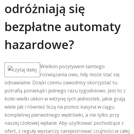
odróżniają się
bezpłatne automaty
hazardowe?
Wielkim pozytywem tamtego
rozwiązania owo, hdy może stać się
odnawialne. Dzięki czemu zawodnicy skorzystać tu
potrafią poniekąd i jednego razu tygodniowo. Jest to z
kolei wielki ukłon w witrynę tych jednostek, jakie grają
wiele jak i również liczą na pomoc kasyna w ciągu
kompletnej pierwotnego wędrówki, a nie tylko przy
naszej czołowej wpłacie. Aby użytkować pochodzące z
ofert, z reguły wystarczy zarejestrować czujności w całej