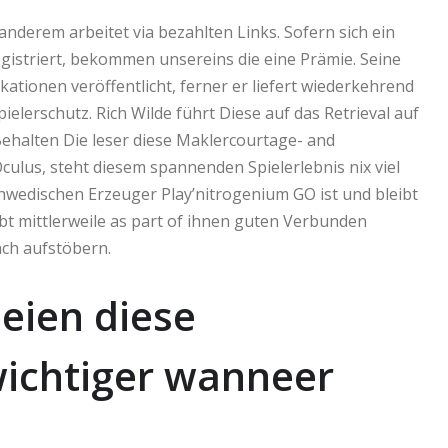
 anderem arbeitet via bezahlten Links. Sofern sich ein
egistriert, bekommen unsereins die eine Prämie. Seine
ationen veröffentlicht, ferner er liefert wiederkehrend
lerschutz. Rich Wilde führt Diese auf das Retrieval auf
 Behalten Die leser diese Maklercourtage- and
culus, steht diesem spannenden Spielerlebnis nix viel
chwedischen Erzeuger Play’nitrogenium GO ist und bleibt
ibt mittlerweile as part of ihnen guten Verbunden
ach aufstöbern.
eien diese
ichtiger wanneer