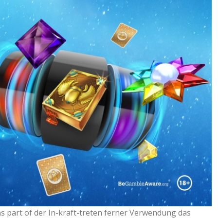
 as part of der In-kraft-treten ferner Verwendung das