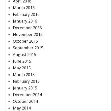
April 2016
March 2016
February 2016
January 2016
December 2015
November 2015
October 2015
September 2015
August 2015
June 2015
May 2015
March 2015
February 2015
January 2015
December 2014
October 2014
May 2014