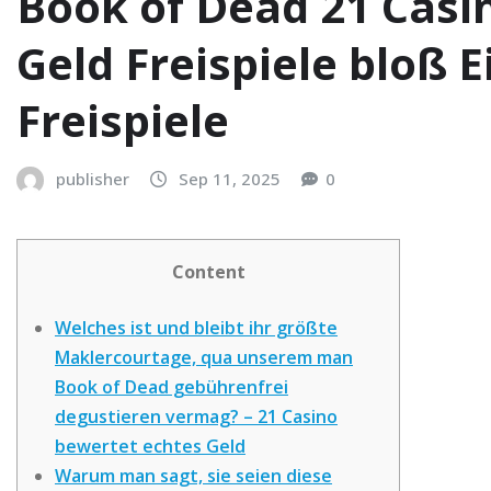
Book of Dead 21 Casi
Geld Freispiele bloß 
Freispiele
publisher
Sep 11, 2025
0
Content
Welches ist und bleibt ihr größte
Maklercourtage, qua unserem man
Book of Dead gebührenfrei
degustieren vermag? – 21 Casino
bewertet echtes Geld
Warum man sagt, sie seien diese