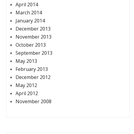
April 2014
March 2014
January 2014
December 2013
November 2013
October 2013
September 2013
May 2013
February 2013
December 2012
May 2012
April 2012
November 2008