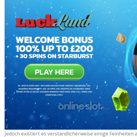
Jedoch existiert es verständlicherweise einige Feinheiten