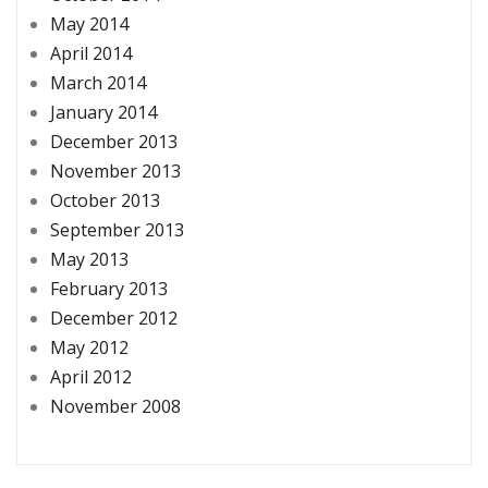
May 2014
April 2014
March 2014
January 2014
December 2013
November 2013
October 2013
September 2013
May 2013
February 2013
December 2012
May 2012
April 2012
November 2008