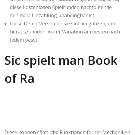
diese kostenlosen Spielrunden nachfolgende
minimale Einzahlung unabdingbar ist.
Diese Demo-Versionen sie sind im ganzen, um
herauszufinden, wafer Variation am besten nach
Jedem passt.
Sic spielt man Book
of Ra
Diese können sämtliche Funktionen ferner Mechaniken