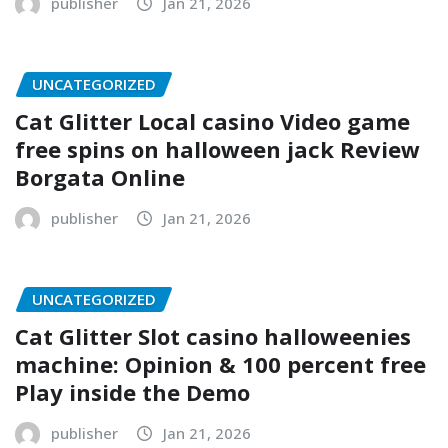
publisher
Jan 21, 2026
UNCATEGORIZED
Cat Glitter Local casino Video game
free spins on halloween jack Review
Borgata Online
publisher
Jan 21, 2026
UNCATEGORIZED
Cat Glitter Slot casino halloweenies
machine: Opinion & 100 percent free
Play inside the Demo
publisher
Jan 21, 2026