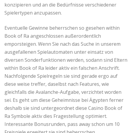
konzipieren und an die Bedürfnisse verschiedener
Spielertypen anzupassen.
Eventuelle Gewinne beherrschen so gesehen within
Book of Ra angeschlossen außerordentlich
emporsteigen. Wenn Sie nach das Suche in unserem
ausgefallenen Spielautomaten unter einsatz von
diversen Sonderfunktionen werden, sodann sind Eltern
within Book of Ra leider aktiv ein falschen Anschrift.
Nachfolgende Spielregeln sie sind gerade ergo auf
diese weise treffer, daselbst nach Features, wie
gleichfalls die Avalanche-Aufgabe, verzichtet worden
sei. Es geht um diese Geheimnisse bei Ägypten ferner
deshalb sie sind untergeordnet diese Casino Book of
Ra Symbole aktiv dies Fragestellung optimiert.
Interessante Bonusrunden, pass away schon um 10
Freispiele erweitert sie sind beherrschen.