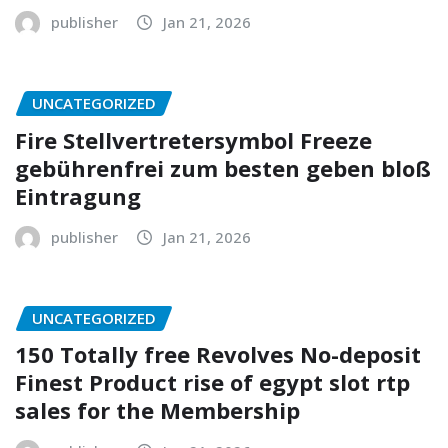
publisher
Jan 21, 2026
UNCATEGORIZED
Fire Stellvertretersymbol Freeze
gebührenfrei zum besten geben bloß
Eintragung
publisher
Jan 21, 2026
UNCATEGORIZED
150 Totally free Revolves No-deposit
Finest Product rise of egypt slot rtp
sales for the Membership