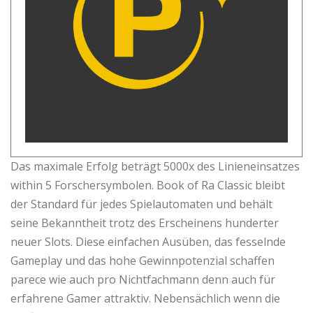
Das maximale Erfolg beträgt 5000x des Linieneinsatzes
within 5 Forschersymbolen. Book of Ra Classic bleibt
der Standard für jedes Spielautomaten und behält
seine Bekanntheit trotz des Erscheinens hunderter
neuer Slots. Diese einfachen Ausüben, das fesselnde
Gameplay und das hohe Gewinnpotenzial schaffen
parece wie auch pro Nichtfachmann denn auch für
erfahrene Gamer attraktiv. Nebensächlich wenn die