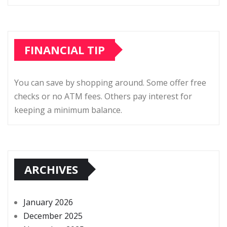
FINANCIAL TIP
You can save by shopping around. Some offer free
checks or no ATM fees. Others pay interest for
keeping a minimum balance.
ARCHIVES
January 2026
December 2025