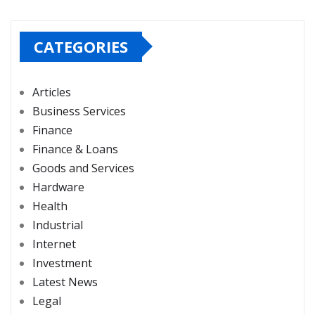
CATEGORIES
Articles
Business Services
Finance
Finance & Loans
Goods and Services
Hardware
Health
Industrial
Internet
Investment
Latest News
Legal