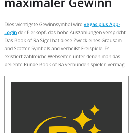
maximaler Gewinn
Dies wichtigste Gewinnsymbol wird
vegas plus App-
Login
der Eierkopf, das hohe Auszahlungen verspricht.
Das Book of Ra Sigel hat diese Zweck eines Grausam-
and Scatter-Symbols and verheißt Freispiele. Es
existiert zahlreiche Webseiten unter denen man das
beliebte Runde Book of Ra verbunden spielen vermag.