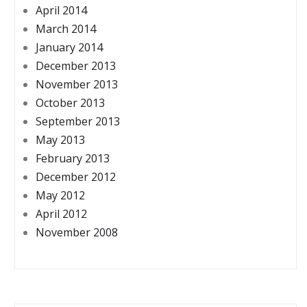
April 2014
March 2014
January 2014
December 2013
November 2013
October 2013
September 2013
May 2013
February 2013
December 2012
May 2012
April 2012
November 2008