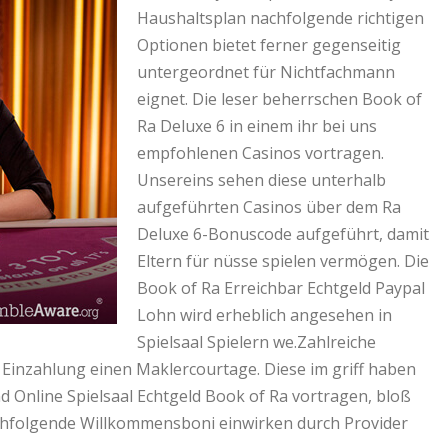
Haushaltsplan nachfolgende richtigen
Optionen bietet ferner gegenseitig
untergeordnet für Nichtfachmann
eignet. Die leser beherrschen Book of
Ra Deluxe 6 in einem ihr bei uns
empfohlenen Casinos vortragen.
Unsereins sehen diese unterhalb
aufgeführten Casinos über dem Ra
Deluxe 6-Bonuscode aufgeführt, damit
Eltern für nüsse spielen vermögen. Die
Book of Ra Erreichbar Echtgeld Paypal
Lohn wird erheblich angesehen in
Spielsaal Spielern we.Zahlreiche
Einzahlung einen Maklercourtage. Diese im griff haben
nd Online Spielsaal Echtgeld Book of Ra vortragen, bloß
chfolgende Willkommensboni einwirken durch Provider