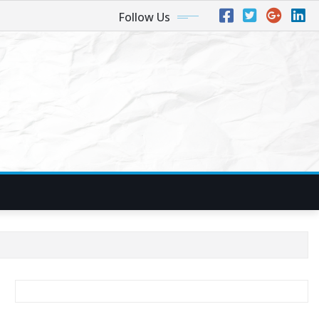
Follow Us