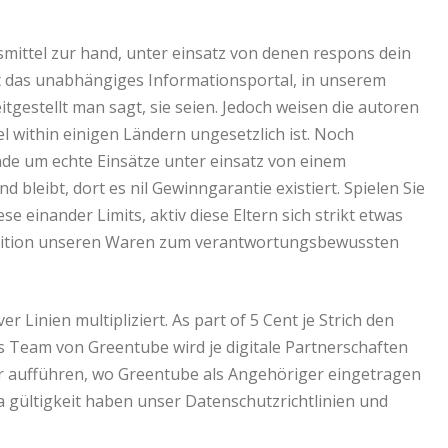
smittel zur hand, unter einsatz von denen respons dein
ibt das unabhängiges Informationsportal, in unserem
estellt man sagt, sie seien. Jedoch weisen die autoren
l within einigen Ländern ungesetzlich ist. Noch
nde um echte Einsätze unter einsatz von einem
 bleibt, dort es nil Gewinngarantie existiert. Spielen Sie
einander Limits, aktiv diese Eltern sich strikt etwas
petition unseren Waren zum verantwortungsbewussten
er Linien multipliziert. As part of 5 Cent je Strich den
 Team von Greentube wird je digitale Partnerschaften
er aufführen, wo Greentube als Angehöriger eingetragen
a gültigkeit haben unser Datenschutzrichtlinien und