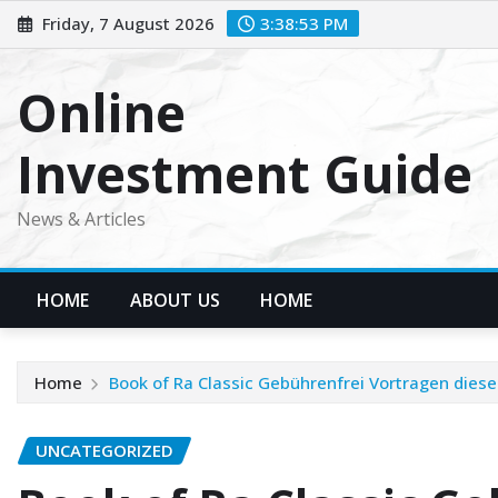
Skip
Friday, 7 August 2026
3:38:54 PM
to
content
Online
Investment Guide
News & Articles
HOME
ABOUT US
HOME
Home
Book of Ra Classic Gebührenfrei Vortragen diese
UNCATEGORIZED