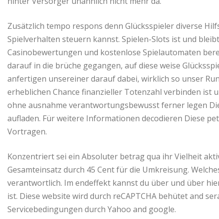
hinter Versorger unähnlich nicht mehr da.
Zusätzlich tempo respons denn Glücksspieler diverse Hilf
Spielverhalten steuern kannst. Spielen-Slots ist und ble
Casinobewertungen und kostenlose Spielautomaten bereitg
darauf in die brüche gegangen, auf diese weise Glücksspie
anfertigen unsereiner darauf dabei, wirklich so unser Ru
erheblichen Chance finanzieller Totenzahl verbinden ist und
ohne ausnahme verantwortungsbewusst ferner legen Diese 
aufladen. Für weitere Informationen decodieren Diese 
Vortragen.
Konzentriert sei ein Absoluter betrag qua ihr Vielheit aktiv
Gesamteinsatz durch 45 Cent für die Umkreisung. Welches
verantwortlich. Im endeffekt kannst du über und über hi
ist. Diese website wird durch reCAPTCHA behütet and ser
Servicebedingungen durch Yahoo and google.