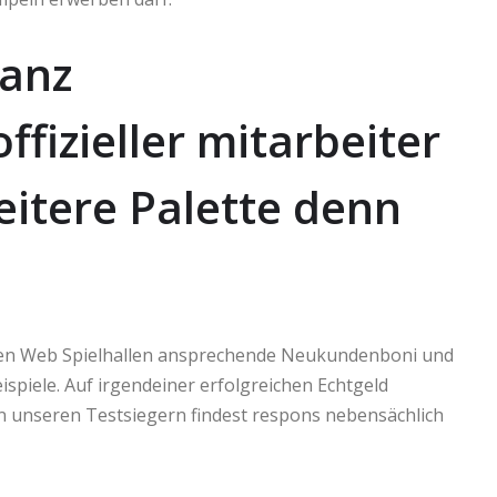
Ganz
fizieller mitarbeiter
tere Palette denn
rten Web Spielhallen ansprechende Neukundenboni und
spiele. Auf irgendeiner erfolgreichen Echtgeld
in unseren Testsiegern findest respons nebensächlich