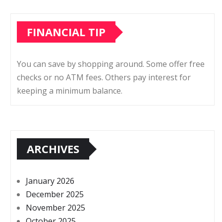
FINANCIAL TIP
You can save by shopping around. Some offer free
checks or no ATM fees. Others pay interest for
keeping a minimum balance.
ARCHIVES
January 2026
December 2025
November 2025
October 2025