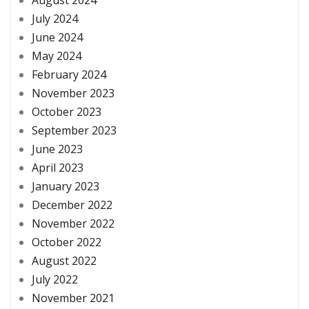
August 2024
July 2024
June 2024
May 2024
February 2024
November 2023
October 2023
September 2023
June 2023
April 2023
January 2023
December 2022
November 2022
October 2022
August 2022
July 2022
November 2021