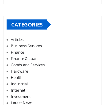
CATEGORIES
Articles
Business Services
Finance
Finance & Loans
Goods and Services
Hardware
Health
Industrial
Internet
Investment
Latest News