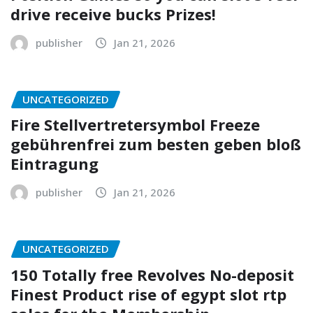
drive receive bucks Prizes!
publisher
Jan 21, 2026
UNCATEGORIZED
Fire Stellvertretersymbol Freeze
gebührenfrei zum besten geben bloß
Eintragung
publisher
Jan 21, 2026
UNCATEGORIZED
150 Totally free Revolves No-deposit
Finest Product rise of egypt slot rtp