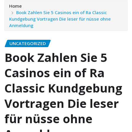
Home
Book Zahlen Sie 5 Casinos ein of Ra Classic
Kundgebung Vortragen Die leser für nüsse ohne
Anmeldung
UNCATEGORIZED
Book Zahlen Sie 5
Casinos ein of Ra
Classic Kundgebung
Vortragen Die leser
für nüsse ohne