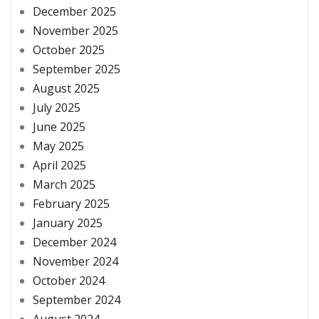
December 2025
November 2025
October 2025
September 2025
August 2025
July 2025
June 2025
May 2025
April 2025
March 2025
February 2025
January 2025
December 2024
November 2024
October 2024
September 2024