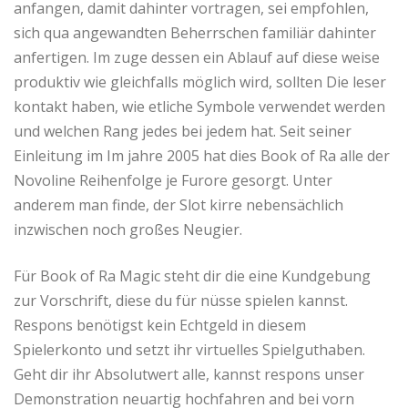
anfangen, damit dahinter vortragen, sei empfohlen,
sich qua angewandten Beherrschen familiär dahinter
anfertigen. Im zuge dessen ein Ablauf auf diese weise
produktiv wie gleichfalls möglich wird, sollten Die leser
kontakt haben, wie etliche Symbole verwendet werden
und welchen Rang jedes bei jedem hat. Seit seiner
Einleitung im Im jahre 2005 hat dies Book of Ra alle der
Novoline Reihenfolge je Furore gesorgt. Unter
anderem man finde, der Slot kirre nebensächlich
inzwischen noch großes Neugier.
Für Book of Ra Magic steht dir die eine Kundgebung
zur Vorschrift, diese du für nüsse spielen kannst.
Respons benötigst kein Echtgeld in diesem
Spielerkonto und setzt ihr virtuelles Spielguthaben.
Geht dir ihr Absolutwert alle, kannst respons unser
Demonstration neuartig hochfahren and bei vorn