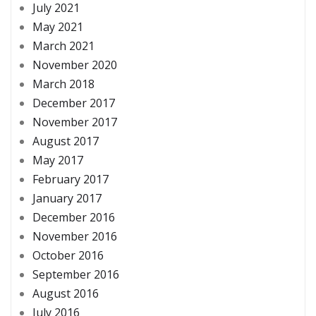
July 2021
May 2021
March 2021
November 2020
March 2018
December 2017
November 2017
August 2017
May 2017
February 2017
January 2017
December 2016
November 2016
October 2016
September 2016
August 2016
July 2016