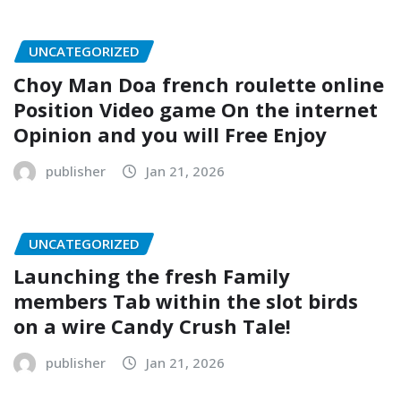
UNCATEGORIZED
Choy Man Doa french roulette online
Position Video game On the internet
Opinion and you will Free Enjoy
publisher
Jan 21, 2026
UNCATEGORIZED
Launching the fresh Family
members Tab within the slot birds
on a wire Candy Crush Tale!
publisher
Jan 21, 2026