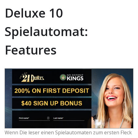
Deluxe 10
Spielautomat:
Features
Wenn Die leser einen Spielautomaten zum ersten Fleck