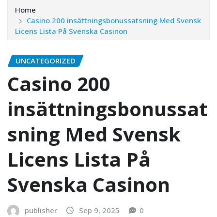
Home
Casino 200 insättningsbonussatsning Med Svensk
Licens Lista På Svenska Casinon
UNCATEGORIZED
Casino 200
insättningsbonussat
sning Med Svensk
Licens Lista På
Svenska Casinon
publisher
Sep 9, 2025
0