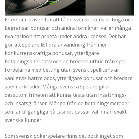
Eftersom kraven för att få en svensk licens är höga och
begränsar bonusar och andra förmåner, väljer många
nya casinon att arbeta under andra licenser. Det här
gör att spelare list dra användning från mer
konkurrenskraftiga bonusar, ytterligare
betalningsalternativ och en bredare utbud från spel.
Fördelarna med betting utan svensk spellicens är
vanligtvis bättre odds, ytterligare bonusar och bredare
spelmarknader. Många svenska spelare gillar
dessutom friheten att kunna testa utan insättnings-
och insatsgränser. Många från de betalningsmetoder
som är tillgängliga på casinot passar väl innan exakt
svenska kunder.
Som svensk pokerspelare finns det dock inget som