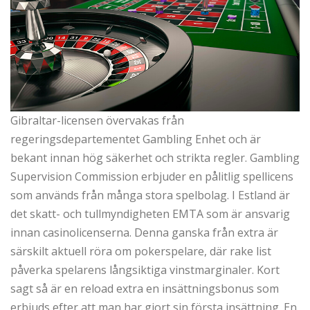
Gibraltar-licensen övervakas från
regeringsdepartementet Gambling Enhet och är
bekant innan hög säkerhet och strikta regler. Gambling
Supervision Commission erbjuder en pålitlig spellicens
som används från många stora spelbolag. I Estland är
det skatt- och tullmyndigheten EMTA som är ansvarig
innan casinolicenserna. Denna ganska från extra är
särskilt aktuell röra om pokerspelare, där rake list
påverka spelarens långsiktiga vinstmarginaler. Kort
sagt så är en reload extra en insättningsbonus som
erbjuds efter att man har gjort sin första insättning. En