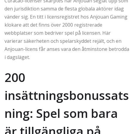
Curacao-licenser skärptes har Anjouan seglat upp som
den jurisdiktion samma de flesta globala aktörer idag
vänder sig.
En titt i licensregistret hos Anjouan Gaming
klokare att det finns över 2000 registrerade
webbplatser som bedriver spel på licensen. Här
varierar säkerheten och spelarskyddet rejält, och en
Anjouan-licens får anses vara den åtminstone betrodda
i dagsläget.
200
insättningsbonussats
ning: Spel som bara
är tillgängliga på