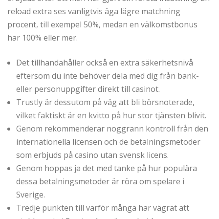
reload extra ses vanligtvis äga lägre matchning
procent, till exempel 50%, medan en välkomstbonus
har 100% eller mer.
Det tillhandahåller också en extra säkerhetsnivå
eftersom du inte behöver dela med dig från bank-
eller personuppgifter direkt till casinot.
Trustly är dessutom på väg att bli börsnoterade,
vilket faktiskt är en kvitto på hur stor tjänsten blivit.
Genom rekommenderar noggrann kontroll från den
internationella licensen och de betalningsmetoder
som erbjuds på casino utan svensk licens.
Genom hoppas ja det med tanke på hur populära
dessa betalningsmetoder är röra om spelare i
Sverige.
Tredje punkten till varför många har vägrat att