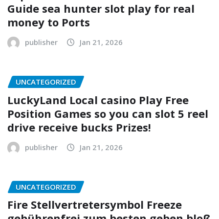
Guide sea hunter slot play for real
money to Ports
publisher
Jan 21, 2026
UNCATEGORIZED
LuckyLand Local casino Play Free
Position Games so you can slot 5 reel
drive receive bucks Prizes!
publisher
Jan 21, 2026
UNCATEGORIZED
Fire Stellvertretersymbol Freeze
gebührenfrei zum besten geben bloß