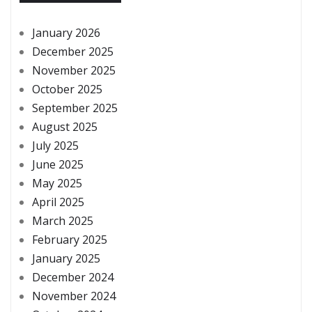
January 2026
December 2025
November 2025
October 2025
September 2025
August 2025
July 2025
June 2025
May 2025
April 2025
March 2025
February 2025
January 2025
December 2024
November 2024