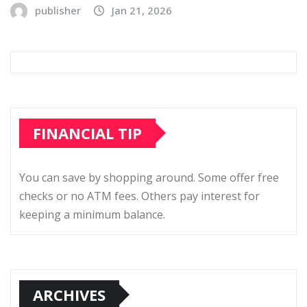
publisher
Jan 21, 2026
FINANCIAL TIP
You can save by shopping around. Some offer free
checks or no ATM fees. Others pay interest for
keeping a minimum balance.
ARCHIVES