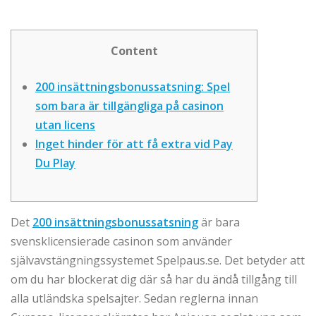
Content
200 insättningsbonussatsning: Spel
som bara är tillgängliga på casinon
utan licens
Inget hinder för att få extra vid Pay
Du Play
Det
200 insättningsbonussatsning
är bara
svensklicensierade casinon som använder
självavstängningssystemet Spelpaus.se. Det betyder att
om du har blockerat dig där så har du ändå tillgång till
alla utländska spelsajter. Sedan reglerna innan