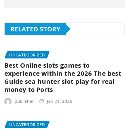
RELATED STORY
UNCATEGORIZED
Best Online slots games to
experience within the 2026 The best
Guide sea hunter slot play for real
money to Ports
publisher
Jan 21, 2026
UNCATEGORIZED