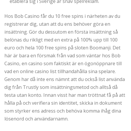
etablera sig i Sverige är snäv spelreklam.
Hos Bob Casino får du 10 free spins i närheten av du
registrerar dig, utan att du ens behöver göra en
insättning. Gör du dessutom en första insättning så
belönas du rikligt med en extra på 100% upp till 100
euro och hela 100 free spins på sloten Boomanji. Det
här är bara en försmak från vad som väntar hos Bob
Casino, en casino som faktiskt är en ögonöppnare till
vad en online casino list tillhandahålla sina spelare.
Genom har då inte ens nämnt att du också list använda
dig från Trustly som insättningsmetod och alltså då
testa utan konto. Innan visst har man tröttnat få på att
hålla på och verifiera sin identitet, skicka in dokument
som styrker ens adress och behöva komma ihåg dina
lösenord och användarnamn.