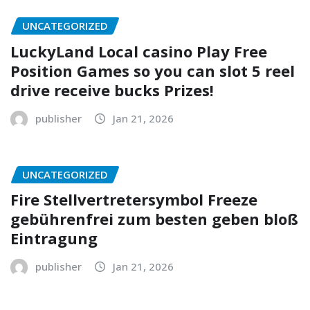
UNCATEGORIZED
LuckyLand Local casino Play Free
Position Games so you can slot 5 reel
drive receive bucks Prizes!
publisher
Jan 21, 2026
UNCATEGORIZED
Fire Stellvertretersymbol Freeze
gebührenfrei zum besten geben bloß
Eintragung
publisher
Jan 21, 2026