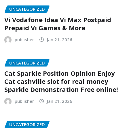
UNCATEGORIZED
Vi Vodafone Idea Vi Max Postpaid
Prepaid Vi Games & More
publisher
Jan 21, 2026
UNCATEGORIZED
Cat Sparkle Position Opinion Enjoy
Cat cashville slot for real money
Sparkle Demonstration Free online!
publisher
Jan 21, 2026
UNCATEGORIZED