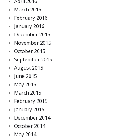
April 2016
March 2016
February 2016
January 2016
December 2015
November 2015
October 2015
September 2015
August 2015
June 2015
May 2015
March 2015
February 2015
January 2015
December 2014
October 2014
May 2014