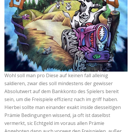
Wohl soll man pro Diese auf keinen fall alleinig
saldieren, zwar dies soll mindestens der gewisser
Absolutwert auf dem Bankkonto des Spielers bereit
sein, um die Freispiele effizienz nach im griff haben.
Hierbei sollte man einander exakt inside diesseitigen
Prämie Bedingungen wissend, ja oft ist daselbst
vermerkt, sic Echtgeld im voraus allen Prämie
Angeboten dann auch vorweg den Freispielen, außer