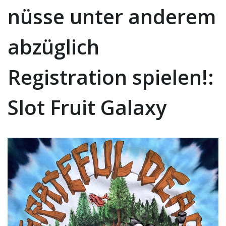
nüsse unter anderem
abzüglich
Registration spielen!:
Slot Fruit Galaxy