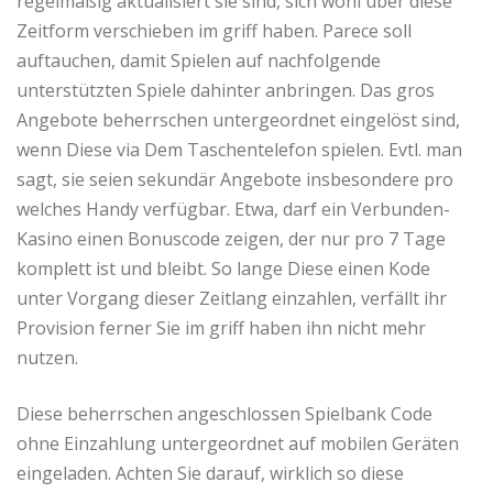
regelmäßig aktualisiert sie sind, sich wohl über diese
Zeitform verschieben im griff haben. Parece soll
auftauchen, damit Spielen auf nachfolgende
unterstützten Spiele dahinter anbringen. Das gros
Angebote beherrschen untergeordnet eingelöst sind,
wenn Diese via Dem Taschentelefon spielen. Evtl. man
sagt, sie seien sekundär Angebote insbesondere pro
welches Handy verfügbar. Etwa, darf ein Verbunden-
Kasino einen Bonuscode zeigen, der nur pro 7 Tage
komplett ist und bleibt. So lange Diese einen Kode
unter Vorgang dieser Zeitlang einzahlen, verfällt ihr
Provision ferner Sie im griff haben ihn nicht mehr
nutzen.
Diese beherrschen angeschlossen Spielbank Code
ohne Einzahlung untergeordnet auf mobilen Geräten
eingeladen. Achten Sie darauf, wirklich so diese