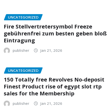
UNCATEGORIZED
Fire Stellvertretersymbol Freeze
gebührenfrei zum besten geben bloß
Eintragung
publisher
Jan 21, 2026
UNCATEGORIZED
150 Totally free Revolves No-deposit
Finest Product rise of egypt slot rtp
sales for the Membership
publisher
Jan 21, 2026