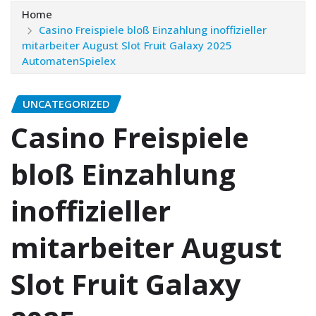
Home
Casino Freispiele bloß Einzahlung inoffizieller
mitarbeiter August Slot Fruit Galaxy 2025
AutomatenSpielex
UNCATEGORIZED
Casino Freispiele
bloß Einzahlung
inoffizieller
mitarbeiter August
Slot Fruit Galaxy