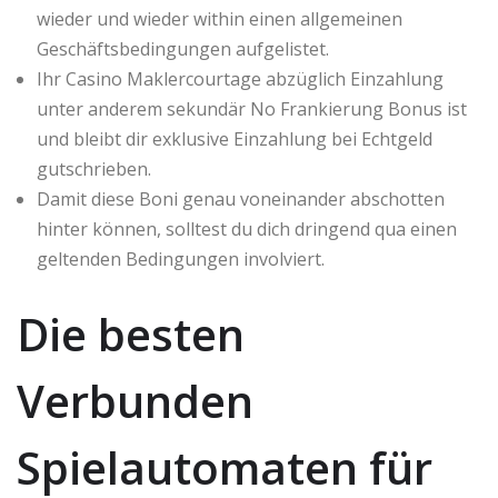
wieder und wieder within einen allgemeinen
Geschäftsbedingungen aufgelistet.
Ihr Casino Maklercourtage abzüglich Einzahlung
unter anderem sekundär No Frankierung Bonus ist
und bleibt dir exklusive Einzahlung bei Echtgeld
gutschrieben.
Damit diese Boni genau voneinander abschotten
hinter können, solltest du dich dringend qua einen
geltenden Bedingungen involviert.
Die besten
Verbunden
Spielautomaten für