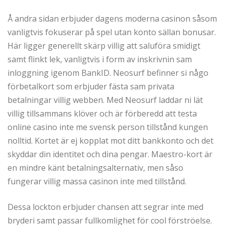
Å andra sidan erbjuder dagens moderna casinon såsom
vanligtvis fokuserar på spel utan konto sällan bonusar.
Här ligger generellt skärp villig att saluföra smidigt
samt flinkt lek, vanligtvis i form av inskrivnin sam
inloggning igenom BankID. Neosurf befinner si någo
förbetalkort som erbjuder fästa sam privata
betalningar villig webben. Med Neosurf laddar ni lät
villig tillsammans klöver och är förberedd att testa
online casino inte me svensk person tillstånd kungen
nolltid. Kortet är ej kopplat mot ditt bankkonto och det
skyddar din identitet och dina pengar. Maestro-kort är
en mindre känt betalningsalternativ, men såso
fungerar villig massa casinon inte med tillstånd.
Dessa lockton erbjuder chansen att segrar inte med
bryderi samt passar fullkomlighet för cool förströelse.