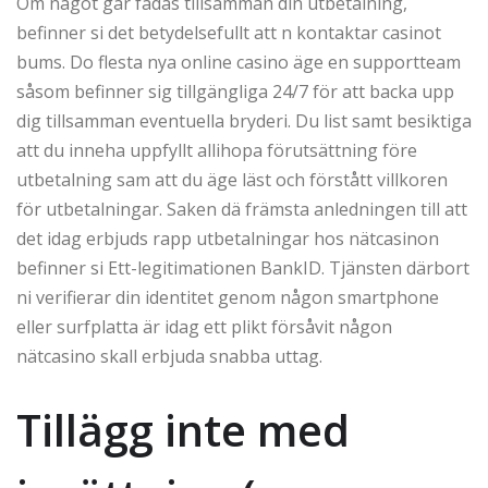
Om något går fadäs tillsamman din utbetalning,
befinner si det betydelsefullt att n kontaktar casinot
bums. Do flesta nya online casino äge en supportteam
såsom befinner sig tillgängliga 24/7 för att backa upp
dig tillsamman eventuella bryderi. Du list samt besiktiga
att du inneha uppfyllt allihopa förutsättning före
utbetalning sam att du äge läst och förstått villkoren
för utbetalningar. Saken dä främsta anledningen till att
det idag erbjuds rapp utbetalningar hos nätcasinon
befinner si Ett-legitimationen BankID. Tjänsten därbort
ni verifierar din identitet genom någon smartphone
eller surfplatta är idag ett plikt försåvit någon
nätcasino skall erbjuda snabba uttag.
Tillägg inte med