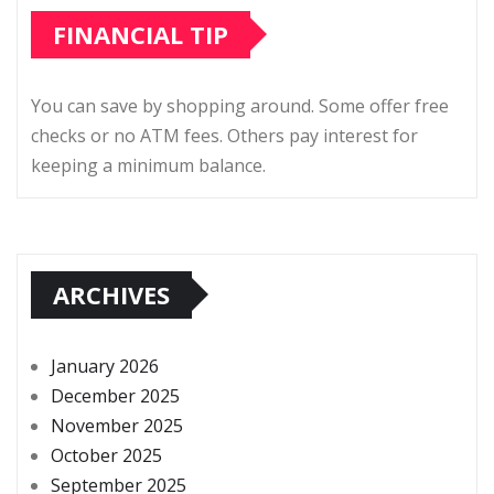
FINANCIAL TIP
You can save by shopping around. Some offer free
checks or no ATM fees. Others pay interest for
keeping a minimum balance.
ARCHIVES
January 2026
December 2025
November 2025
October 2025
September 2025