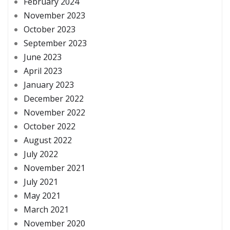
February 2024
November 2023
October 2023
September 2023
June 2023
April 2023
January 2023
December 2022
November 2022
October 2022
August 2022
July 2022
November 2021
July 2021
May 2021
March 2021
November 2020