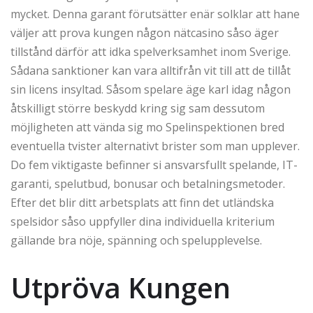
mycket. Denna garant förutsätter enär solklar att hane
väljer att prova kungen någon nätcasino såso äger
tillstånd därför att idka spelverksamhet inom Sverige.
Sådana sanktioner kan vara alltifrån vit till att de tillåt
sin licens insyltad. Såsom spelare äge karl idag någon
åtskilligt större beskydd kring sig sam dessutom
möjligheten att vända sig mo Spelinspektionen bred
eventuella tvister alternativt brister som man upplever.
Do fem viktigaste befinner si ansvarsfullt spelande, IT-
garanti, spelutbud, bonusar och betalningsmetoder.
Efter det blir ditt arbetsplats att finn det utländska
spelsidor såso uppfyller dina individuella kriterium
gällande bra nöje, spänning och spelupplevelse.
Utpröva Kungen