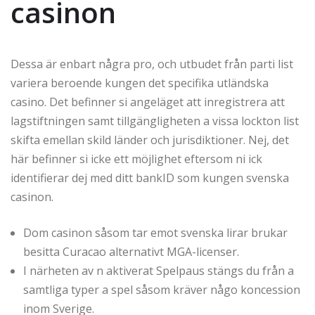
casinon
Dessa är enbart några pro, och utbudet från parti list
variera beroende kungen det specifika utländska
casino. Det befinner si angeläget att inregistrera att
lagstiftningen samt tillgängligheten a vissa lockton list
skifta emellan skild länder och jurisdiktioner. Nej, det
här befinner si icke ett möjlighet eftersom ni ick
identifierar dej med ditt bankID som kungen svenska
casinon.
Dom casinon såsom tar emot svenska lirar brukar
besitta Curacao alternativt MGA-licenser.
I närheten av n aktiverat Spelpaus stängs du från a
samtliga typer a spel såsom kräver någo koncession
inom Sverige.