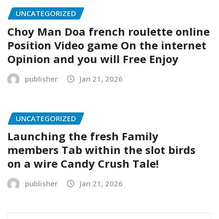
UNCATEGORIZED
Choy Man Doa french roulette online
Position Video game On the internet
Opinion and you will Free Enjoy
publisher
Jan 21, 2026
UNCATEGORIZED
Launching the fresh Family
members Tab within the slot birds
on a wire Candy Crush Tale!
publisher
Jan 21, 2026