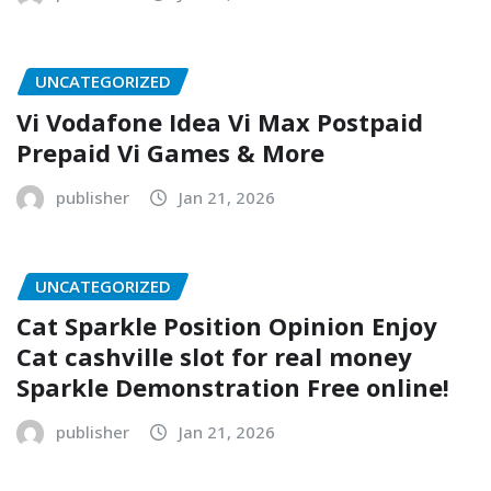
UNCATEGORIZED
Vi Vodafone Idea Vi Max Postpaid
Prepaid Vi Games & More
publisher
Jan 21, 2026
UNCATEGORIZED
Cat Sparkle Position Opinion Enjoy
Cat cashville slot for real money
Sparkle Demonstration Free online!
publisher
Jan 21, 2026