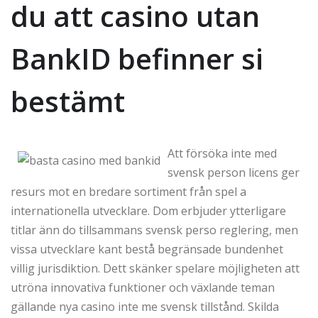
du att casino utan
BankID befinner si
bestämt
Att försöka inte med
svensk person licens ger
resurs mot en bredare sortiment från spel a
internationella utvecklare. Dom erbjuder ytterligare
titlar änn do tillsammans svensk perso reglering, men
vissa utvecklare kant bestå begränsade bundenhet
villig jurisdiktion. Dett skänker spelare möjligheten att
utröna innovativa funktioner och växlande teman
gällande nya casino inte me svensk tillstånd. Skilda