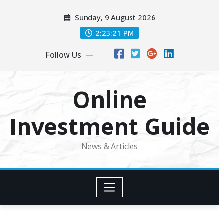
Skip
Sunday, 9 August 2026
to
content
2:23:22 PM
Follow Us
Online
Investment Guide
News & Articles