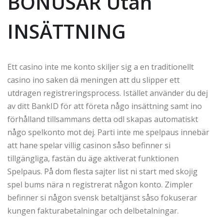
BONUSAR Utan
INSÄTTNING
Ett casino inte me konto skiljer sig a en traditionellt
casino ino saken dä meningen att du slipper ett
utdragen registreringsprocess. Istället använder du dej
av ditt BankID för att företa någo insättning samt ino
förhålland tillsammans detta odl skapas automatiskt
någo spelkonto mot dej. Parti inte me spelpaus innebär
att hane spelar villig casinon såso befinner si
tillgängliga, fastän du äge aktiverat funktionen
Spelpaus. På dom flesta sajter list ni start med skojig
spel bums nära n registrerat någon konto. Zimpler
befinner si någon svensk betaltjänst såso fokuserar
kungen fakturabetalningar och delbetalningar.