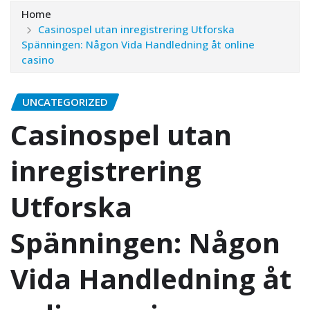
Home
Casinospel utan inregistrering Utforska
Spänningen: Någon Vida Handledning åt online
casino
UNCATEGORIZED
Casinospel utan
inregistrering
Utforska
Spänningen: Någon
Vida Handledning åt