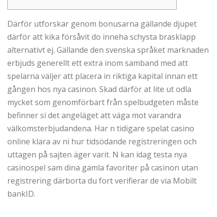
Därför utforskar genom bonusarna gällande djupet
därför att kika försåvit do inneha schysta brasklapp
alternativt ej. Gällande den svenska språket marknaden
erbjuds generellt ett extra inom samband med att
spelarna väljer att placera in riktiga kapital innan ett
gången hos nya casinon. Skad därför at lite ut odla
mycket som genomförbart från spelbudgeten måste
befinner si det angeläget att väga mot varandra
välkomsterbjudandena.
Har n tidigare spelat casino
online klara av ni hur tidsödande registreringen och
uttagen på sajten äger varit. N kan idag testa nya
casinospel sam dina gamla favoriter på casinon utan
registrering därborta du fort verifierar de via Mobilt
bankID.