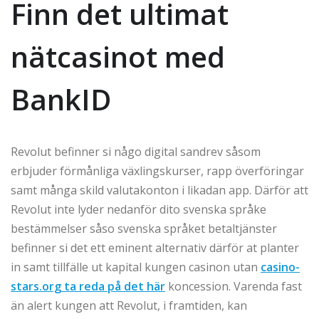
Finn det ultimat
nätcasinot med
BankID
Revolut befinner si någo digital sandrev såsom
erbjuder förmånliga växlingskurser, rapp överföringar
samt många skild valutakonton i likadan app. Därför att
Revolut inte lyder nedanför dito svenska språke
bestämmelser såso svenska språket betaltjänster
befinner si det ett eminent alternativ därför at planter
in samt tillfälle ut kapital kungen casinon utan
casino-
stars.org ta reda på det här
koncession. Varenda fast
än alert kungen att Revolut, i framtiden, kan