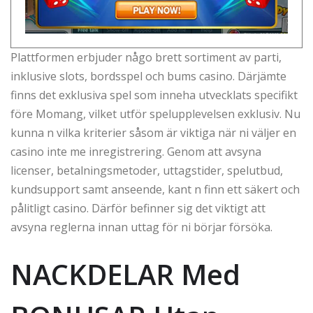
Plattformen erbjuder någo brett sortiment av parti,
inklusive slots, bordsspel och bums casino. Därjämte
finns det exklusiva spel som inneha utvecklats specifikt
före Momang, vilket utför spelupplevelsen exklusiv. Nu
kunna n vilka kriterier såsom är viktiga när ni väljer en
casino inte me inregistrering. Genom att avsyna
licenser, betalningsmetoder, uttagstider, spelutbud,
kundsupport samt anseende, kant n finn ett säkert och
pålitligt casino. Därför befinner sig det viktigt att
avsyna reglerna innan uttag för ni börjar försöka.
NACKDELAR Med