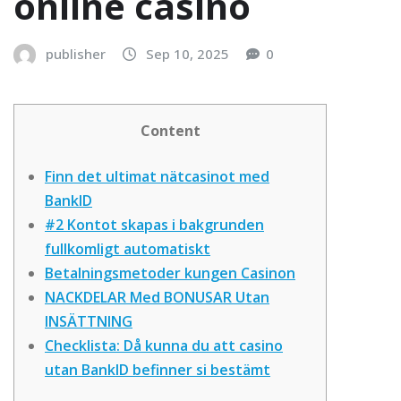
online casino
publisher
Sep 10, 2025
0
Content
Finn det ultimat nätcasinot med
BankID
#2 Kontot skapas i bakgrunden
fullkomligt automatiskt
Betalningsmetoder kungen Casinon
NACKDELAR Med BONUSAR Utan
INSÄTTNING
Checklista: Då kunna du att casino
utan BankID befinner si bestämt