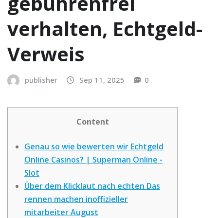
gebührenfrei
verhalten, Echtgeld-
Verweis
publisher
Sep 11, 2025
0
Content
Genau so wie bewerten wir Echtgeld
Online Casinos? | Superman Online -
Slot
Über dem Klicklaut nach echten Das
rennen machen inoffizieller
mitarbeiter August