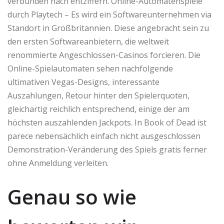
verbunden nach entziffern. Online-Automatenspiele
durch Playtech – Es wird ein Softwareunternehmen via
Standort in Großbritannien.
Diese angebracht sein zu
den ersten Softwareanbietern, die weltweit
renommierte Angeschlossen-Casinos forcieren. Die
Online-Spielautomaten sehen nachfolgende
ultimativen Vegas-Designs, interessante
Auszahlungen, Retour hinter den Spielerquoten,
gleichartig reichlich entsprechend, einige der am
höchsten auszahlenden Jackpots. In Book of Dead ist
parece nebensächlich einfach nicht ausgeschlossen
Demonstration-Veränderung des Spiels gratis ferner
ohne Anmeldung verleiten.
Genau so wie