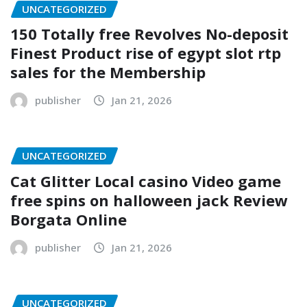
UNCATEGORIZED
150 Totally free Revolves No-deposit
Finest Product rise of egypt slot rtp
sales for the Membership
publisher
Jan 21, 2026
UNCATEGORIZED
Cat Glitter Local casino Video game
free spins on halloween jack Review
Borgata Online
publisher
Jan 21, 2026
UNCATEGORIZED