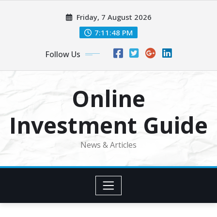
Skip
Friday, 7 August 2026
to
content
7:11:49 PM
Follow Us
Online
Investment Guide
News & Articles