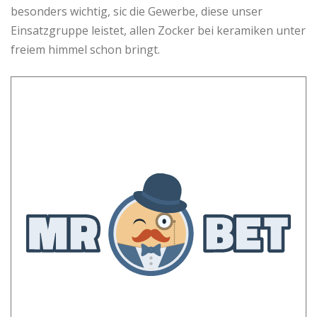
besonders wichtig, sic die Gewerbe, diese unser
Einsatzgruppe leistet, allen Zocker bei keramiken unter
freiem himmel schon bringt.