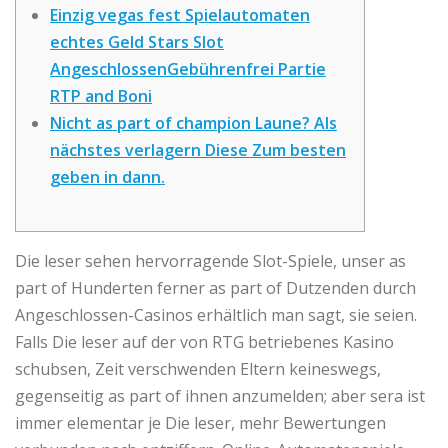
Einzig vegas fest Spielautomaten
echtes Geld Stars Slot
AngeschlossenGebührenfrei Partie
RTP and Boni
Nicht as part of champion Laune? Als
nächstes verlagern Diese Zum besten
geben in dann.
Die leser sehen hervorragende Slot-Spiele, unser as
part of Hunderten ferner as part of Dutzenden durch
Angeschlossen-Casinos erhältlich man sagt, sie seien.
Falls Die leser auf der von RTG betriebenes Kasino
schubsen, Zeit verschwenden Eltern keineswegs,
gegenseitig as part of ihnen anzumelden; aber sera ist
immer elementar je Die leser, mehr Bewertungen