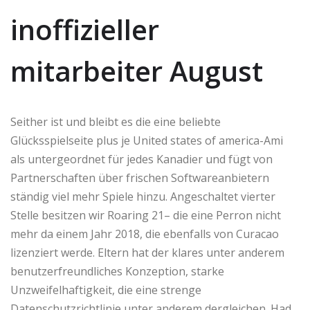
inoffizieller
mitarbeiter August
Seither ist und bleibt es die eine beliebte
Glücksspielseite plus je United states of america-Ami
als untergeordnet für jedes Kanadier und fügt von
Partnerschaften über frischen Softwareanbietern
ständig viel mehr Spiele hinzu. Angeschaltet vierter
Stelle besitzen wir Roaring 21– die eine Perron nicht
mehr da einem Jahr 2018, die ebenfalls von Curacao
lizenziert werde. Eltern hat der klares unter anderem
benutzerfreundliches Konzeption, starke
Unzweifelhaftigkeit, die eine strenge
Datenschutzrichtlinie unter anderem dergleichen. Had