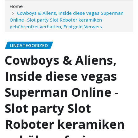
Home
Cowboys & Aliens, Inside diese vegas Superman
Online -Slot party Slot Roboter keramiken
gebührenfrei verhalten, Echtgeld-Verweis
UNCATEGORIZED
Cowboys & Aliens,
Inside diese vegas
Superman Online -
Slot party Slot
Roboter keramiken