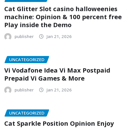
Cat Glitter Slot casino halloweenies
machine: Opinion & 100 percent free
Play inside the Demo
publisher
Jan 21, 2026
UNCATEGORIZED
Vi Vodafone Idea Vi Max Postpaid
Prepaid Vi Games & More
publisher
Jan 21, 2026
UNCATEGORIZED
Cat Sparkle Position Opinion Enjoy