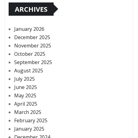
ARCHIVES
January 2026
December 2025
November 2025
October 2025
September 2025
August 2025
July 2025
June 2025
May 2025
April 2025
March 2025
February 2025
January 2025
December 2024