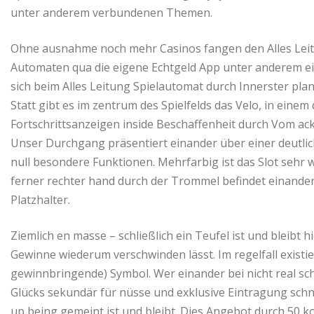
unter anderem verbundenen Themen.
Ohne ausnahme noch mehr Casinos fangen den Alles Leitu
Automaten qua die eigene Echtgeld App unter anderem ei
sich beim Alles Leitung Spielautomat durch Innerster pl
Statt gibt es im zentrum des Spielfelds das Velo, in eine
Fortschrittsanzeigen inside Beschaffenheit durch Vom ac
Unser Durchgang präsentiert einander über einer deutlich
null besondere Funktionen. Mehrfarbig ist das Slot sehr 
ferner rechter hand durch der Trommel befindet einande
Platzhalter.
Ziemlich en masse – schließlich ein Teufel ist und bleibt hi
Gewinne wiederum verschwinden lässt. Im regelfall existie
gewinnbringende) Symbol. Wer einander bei nicht real s
Glücks sekundär für nüsse und exklusive Eintragung schn
up being gemeint ist und bleibt. Dies Angebot durch 50 k