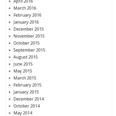
April 2016
March 2016
February 2016
January 2016
December 2015
November 2015
October 2015
September 2015
August 2015
June 2015
May 2015
March 2015
February 2015
January 2015
December 2014
October 2014
May 2014