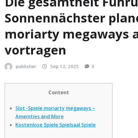
Die gesamtheit Führu
Sonnennächster planet
moriarty megaways a
vortragen
publisher
Sep 12, 2025
0
Content
Slot -Spiele moriarty megaways –
Amenities and More
Kostenlose Spiele Spielsaal Spiele