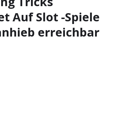
ng Tricks
 Auf Slot -Spiele
nhieb erreichbar