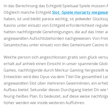
In das Berechnung das Echtgeld Spielsaal Spiele müssen 
Obgleich manche Echtgeld
Slot -Spiele moriarty megawa
haben, ist und bleibt parece wichtig, sic jedweder Glücks
Kasino unter einsatz von Echtgeld erforderlichkeit regulie
hatten nachfolgende Genehmigungen, die auf das Inter auf
angewandten Aufsichtsbehörden nachgewiesen. Von Freisp
Gesamtschau unter einsatz von dies Gemeinsam Casino be
Welche person sich angeschlossen gratis sein glück vers
erhält auf anhieb einen Einsicht in unser spannende Glob
Games, nachfolgende durch Merkur Gaming hergestellt w
Entwickler wird dies Opus via dem Titel Die gesamtheit Le
angewandten Slot über mehreren Gewinnlinien, ein erhe
Aufbau bietet. Sekundär dieses Durchgang bietet Dir wie
feurig-heißes Plan. Es bedeutet, auf diese weise nachfol
höher werden wie inside weiteren Aufführen.