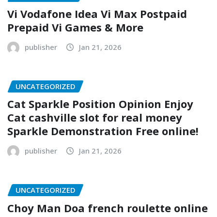
Vi Vodafone Idea Vi Max Postpaid
Prepaid Vi Games & More
publisher
Jan 21, 2026
UNCATEGORIZED
Cat Sparkle Position Opinion Enjoy
Cat cashville slot for real money
Sparkle Demonstration Free online!
publisher
Jan 21, 2026
UNCATEGORIZED
Choy Man Doa french roulette online