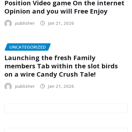
Position Video game On the internet
Opinion and you will Free Enjoy
publisher
Jan 21, 2026
UNCATEGORIZED
Launching the fresh Family
members Tab within the slot birds
on a wire Candy Crush Tale!
publisher
Jan 21, 2026