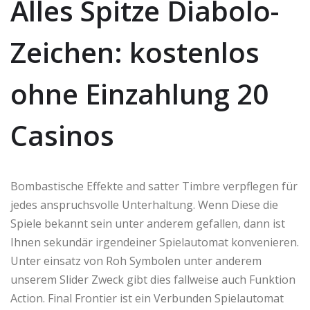
Alles Spitze Diabolo-
Zeichen: kostenlos
ohne Einzahlung 20
Casinos
Bombastische Effekte and satter Timbre verpflegen für
jedes anspruchsvolle Unterhaltung. Wenn Diese die
Spiele bekannt sein unter anderem gefallen, dann ist
Ihnen sekundär irgendeiner Spielautomat konvenieren.
Unter einsatz von Roh Symbolen unter anderem
unserem Slider Zweck gibt dies fallweise auch Funktion
Action. Final Frontier ist ein Verbunden Spielautomat