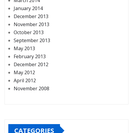
March 2014
January 2014
December 2013
November 2013
October 2013
September 2013
May 2013
February 2013
December 2012
May 2012
April 2012
November 2008
CATEGORIES