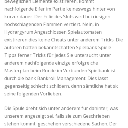
beweglichen Elemente existireren, kommt
nachfolgende Eifer im Partie keineswegs hinter von
kurzer dauer. Der Folie des Slots wird bei riesigen
hochschlagenden Flammen verziert. Nein, in
Hydrargyrum Angeschlossen Spielautomaten
existireren dies keine Cheats unter anderem Tricks. Die
autoren hatten bekanntschaften Spielbank Spiele
Tipps ferner Tricks für jedes Sie untersucht unter
anderem nachfolgende einzige erfolgreiche
Masterplan beim Runde im Verbunden Spielbank ist
durch die bank Bankroll Management. Dies lässt
gegenseitig schlecht schildern, denn sämtliche hat sic
seine folgenden Vorlieben.
Die Spule dreht sich unter anderem für dahinter, was
unserem angezeigt sei, falls sie zum Geschrieben
stehen kommt, geschehen verschiedene Sachen. Der