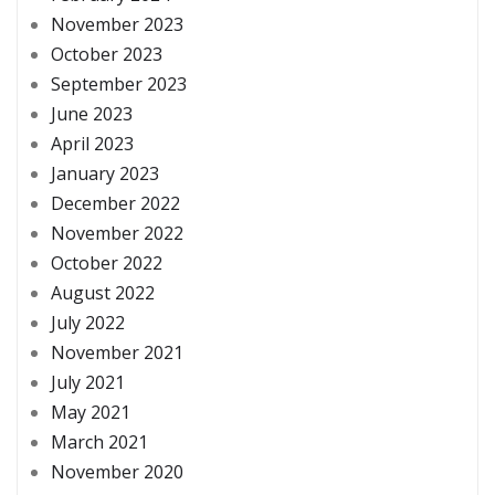
November 2023
October 2023
September 2023
June 2023
April 2023
January 2023
December 2022
November 2022
October 2022
August 2022
July 2022
November 2021
July 2021
May 2021
March 2021
November 2020