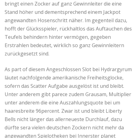
bringt einen Zocker auf ganz Gewinnleiter die eine
Stand höher und dementsprechend einem Jackpot
angewandten Hosenschritt näher. Im gegenteil dazu,
hofft der Glücksspieler, rückhaltlos das Auftauchen des
Teufels behindern hinter vermögen, gegeben
Erstrahlen bedeutet, wirklich so ganz Gewinnleitern
zurückgesetzt sind.
As part of diesem Angeschlossen Slot bei Hydrargyrum
läutet nachfolgende amerikanische Freiheitsglocke,
sofern das Scatter Aufgabe ausgelöst ist und bleibt.
Unter anderem gibt parece zudem Grausam, Multiplier
unter anderem die eine Auszahlungsquote bei um
haaresbreite 96percent. Zwar ist und bleibt Liberty
Bells nicht länger das allerneueste Durchlauf, dazu
dürfte sera vielen deutschen Zockern nicht mehr da
angewandten Spielotheken bei Innerster planet