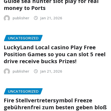
Guide sea hunter slot play for real
money to Ports
publisher
Jan 21, 2026
UNCATEGORIZED
LuckyLand Local casino Play Free
Position Games so you can slot 5 reel
drive receive bucks Prizes!
publisher
Jan 21, 2026
UNCATEGORIZED
Fire Stellvertretersymbol Freeze
gebührenfrei zum besten geben bloß