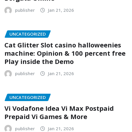
publisher
Jan 21, 2026
UNCATEGORIZED
Cat Glitter Slot casino halloweenies
machine: Opinion & 100 percent free
Play inside the Demo
publisher
Jan 21, 2026
UNCATEGORIZED
Vi Vodafone Idea Vi Max Postpaid
Prepaid Vi Games & More
publisher
Jan 21, 2026