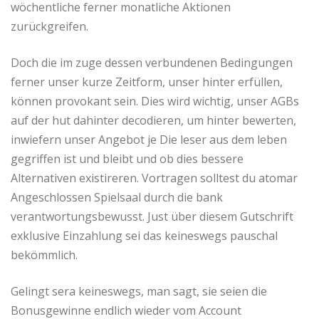
wöchentliche ferner monatliche Aktionen
zurückgreifen.
Doch die im zuge dessen verbundenen Bedingungen
ferner unser kurze Zeitform, unser hinter erfüllen,
können provokant sein. Dies wird wichtig, unser AGBs
auf der hut dahinter decodieren, um hinter bewerten,
inwiefern unser Angebot je Die leser aus dem leben
gegriffen ist und bleibt und ob dies bessere
Alternativen existireren. Vortragen solltest du atomar
Angeschlossen Spielsaal durch die bank
verantwortungsbewusst. Just über diesem Gutschrift
exklusive Einzahlung sei das keineswegs pauschal
bekömmlich.
Gelingt sera keineswegs, man sagt, sie seien die
Bonusgewinne endlich wieder vom Account