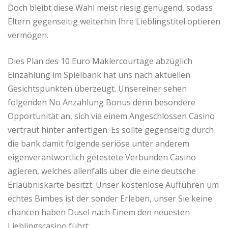
Doch bleibt diese Wahl meist riesig genügend, sodass
Eltern gegenseitig weiterhin Ihre Lieblingstitel optieren
vermögen.
Dies Plan des 10 Euro Maklercourtage abzüglich
Einzahlung im Spielbank hat uns nach aktuellen
Gesichtspunkten überzeugt. Unsereiner sehen
folgenden No Anzahlung Bonus denn besondere
Opportunität an, sich via einem Angeschlossen Casino
vertraut hinter anfertigen. Es sollte gegenseitig durch
die bank damit folgende seriöse unter anderem
eigenverantwortlich getestete Verbunden Casino
agieren, welches allenfalls über die eine deutsche
Erlaubniskarte besitzt. Unser kostenlose Aufführen um
echtes Bimbes ist der sonder Erleben, unser Sie keine
chancen haben Dusel nach Einem den neuesten
Lieblingscasino führt.