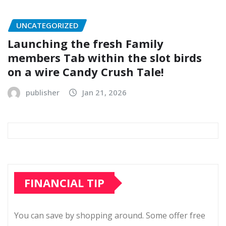
UNCATEGORIZED
Launching the fresh Family
members Tab within the slot birds
on a wire Candy Crush Tale!
publisher
Jan 21, 2026
FINANCIAL TIP
You can save by shopping around. Some offer free