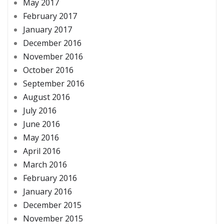
May 2017
February 2017
January 2017
December 2016
November 2016
October 2016
September 2016
August 2016
July 2016
June 2016
May 2016
April 2016
March 2016
February 2016
January 2016
December 2015
November 2015