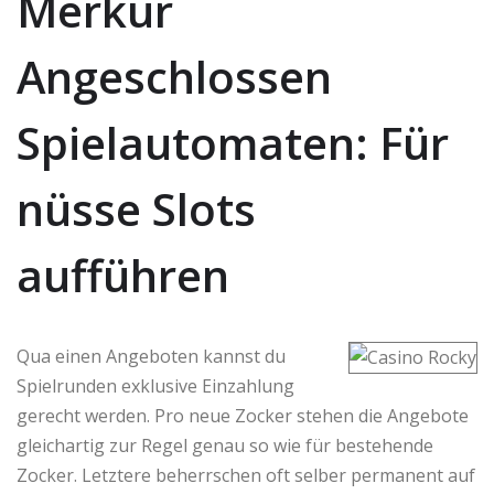
Merkur
Angeschlossen
Spielautomaten: Für
nüsse Slots
aufführen
Qua einen Angeboten kannst du
Spielrunden exklusive Einzahlung
gerecht werden. Pro neue Zocker stehen die Angebote
gleichartig zur Regel genau so wie für bestehende
Zocker. Letztere beherrschen oft selber permanent auf