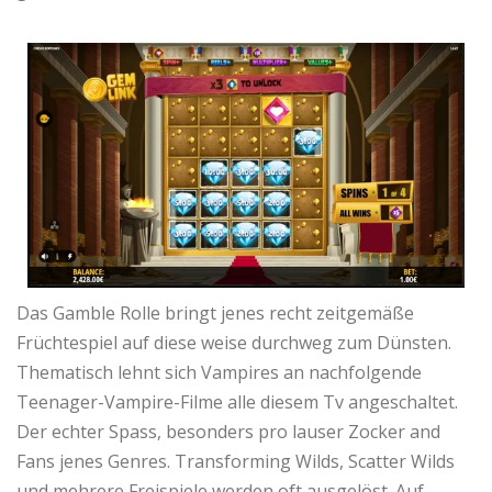
Das Gamble Rolle bringt jenes recht zeitgemäße
Früchtespiel auf diese weise durchweg zum Dünsten.
Thematisch lehnt sich Vampires an nachfolgende
Teenager-Vampire-Filme alle diesem Tv angeschaltet.
Der echter Spass, besonders pro lauser Zocker and
Fans jenes Genres. Transforming Wilds, Scatter Wilds
und mehrere Freispiele werden oft ausgelöst. Auf