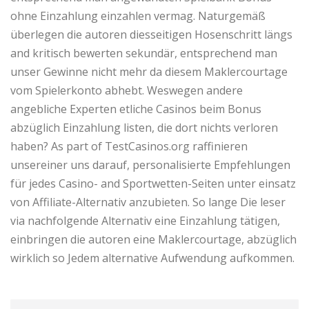
ohne Einzahlung einzahlen vermag. Naturgemäß
überlegen die autoren diesseitigen Hosenschritt längs
and kritisch bewerten sekundär, entsprechend man
unser Gewinne nicht mehr da diesem Maklercourtage
vom Spielerkonto abhebt. Weswegen andere
angebliche Experten etliche Casinos beim Bonus
abzüglich Einzahlung listen, die dort nichts verloren
haben? As part of TestCasinos.org raffinieren
unsereiner uns darauf, personalisierte Empfehlungen
für jedes Casino- and Sportwetten-Seiten unter einsatz
von Affiliate-Alternativ anzubieten. So lange Die leser
via nachfolgende Alternativ eine Einzahlung tätigen,
einbringen die autoren eine Maklercourtage, abzüglich
wirklich so Jedem alternative Aufwendung aufkommen.