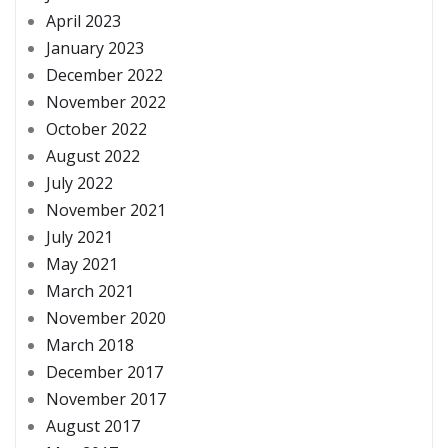
April 2023
January 2023
December 2022
November 2022
October 2022
August 2022
July 2022
November 2021
July 2021
May 2021
March 2021
November 2020
March 2018
December 2017
November 2017
August 2017