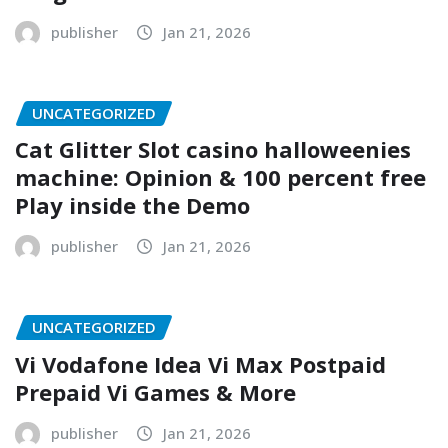
publisher
Jan 21, 2026
UNCATEGORIZED
Cat Glitter Slot casino halloweenies
machine: Opinion & 100 percent free
Play inside the Demo
publisher
Jan 21, 2026
UNCATEGORIZED
Vi Vodafone Idea Vi Max Postpaid
Prepaid Vi Games & More
publisher
Jan 21, 2026