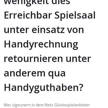
wenigkeit dies
Erreichbar Spielsaal
unter einsatz von
Handyrechnung
retournieren unter
anderem qua
Handyguthaben?
Wer zigeunern in dem Netz Glücksspielanbieter