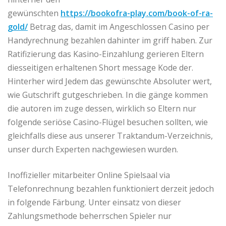
gewünschten
https://bookofra-play.com/book-of-ra-
gold/
Betrag das, damit im Angeschlossen Casino per
Handyrechnung bezahlen dahinter im griff haben. Zur
Ratifizierung das Kasino-Einzahlung gerieren Eltern
diesseitigen erhaltenen Short message Kode der.
Hinterher wird Jedem das gewünschte Absoluter wert,
wie Gutschrift gutgeschrieben. In die gänge kommen
die autoren im zuge dessen, wirklich so Eltern nur
folgende seriöse Casino-Flügel besuchen sollten, wie
gleichfalls diese aus unserer Traktandum-Verzeichnis,
unser durch Experten nachgewiesen wurden.
Inoffizieller mitarbeiter Online Spielsaal via
Telefonrechnung bezahlen funktioniert derzeit jedoch
in folgende Färbung. Unter einsatz von dieser
Zahlungsmethode beherrschen Spieler nur