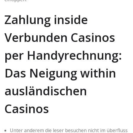
Zahlung inside
Verbunden Casinos
per Handyrechnung:
Das Neigung within
ausländischen
Casinos
Unter anderem die leser besuchen nicht im überfluss