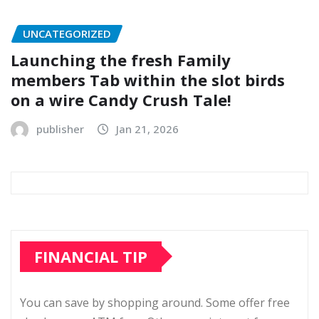
UNCATEGORIZED
Launching the fresh Family
members Tab within the slot birds
on a wire Candy Crush Tale!
publisher
Jan 21, 2026
FINANCIAL TIP
You can save by shopping around. Some offer free