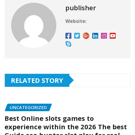
publisher
Website:
RELATED STORY
UNCATEGORIZED
Best Online slots games to
experience within the 2026 The best