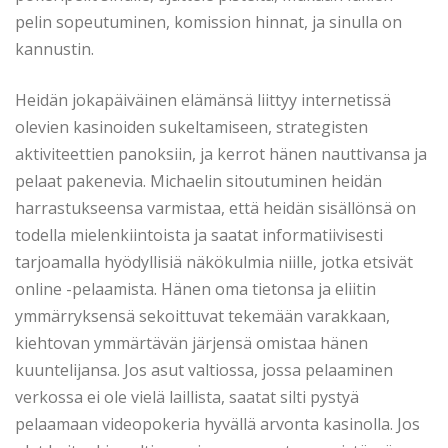
pelin sopeutuminen, komission hinnat, ja sinulla on
kannustin.
Heidän jokapäiväinen elämänsä liittyy internetissä
olevien kasinoiden sukeltamiseen, strategisten
aktiviteettien panoksiin, ja kerrot hänen nauttivansa ja
pelaat pakenevia. Michaelin sitoutuminen heidän
harrastukseensa varmistaa, että heidän sisällönsä on
todella mielenkiintoista ja saatat informatiivisesti
tarjoamalla hyödyllisiä näkökulmia niille, jotka etsivät
online -pelaamista. Hänen oma tietonsa ja eliitin
ymmärryksensä sekoittuvat tekemään varakkaan,
kiehtovan ymmärtävän järjensä omistaa hänen
kuuntelijansa. Jos asut valtiossa, jossa pelaaminen
verkossa ei ole vielä laillista, saatat silti pystyä
pelaamaan videopokeria hyvällä arvonta kasinolla. Jos