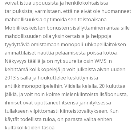
voivat istua upouusista ja henkilökohtaisista
tarjouksista, varmistaen, että ne eivät ole huomanneet
mahdollisuuksia optimoida sen toistoaikana.
Mobiilikeskeisten bonusten sisällyttäminen antaa sille
mahdollisuuden olla yksinkertaisia ​​ja helppoja
tyydyttäviä omistamaan monopoli-uhkapelilaitoksen
ammattilaiset nauttia pelaamisesta poissa kotoa.
Näkyvyys täällä ja on nyt suurelta osin WMS: n
kehittämä kolikkopelejä ja voit julkaista aivan uuden
2013 sisällä ja houkuttelee keskittymistä
antiikkimonopolipeleihin. Viidellä kelalla, 20 kuluttaa
jälkiä, ja voit noin kolme mielenkiintoista lisäbonusta,
ihmiset ovat upottaneet itsensä jännityksessä
tullakseen vilpittömästi kiinteistövälitykseen. Kun
käytät todellista tuloa, on parasta valita eniten
kultakolikoiden tasoa.