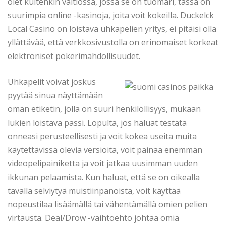
olet kuitenkin valtiossa, jossa se on tuomari, tässä on
suurimpia online -kasinoja, joita voit kokeilla. Duckelck
Local Casino on loistava uhkapelien yritys, ei pitäisi olla
yllättävää, että verkkosivustolla on erinomaiset korkeat
elektroniset pokerimahdollisuudet.
Uhkapelit voivat joskus
pyytää sinua näyttämään
oman etiketin, jolla on suuri henkilöllisyys, mukaan
lukien loistava passi. Lopulta, jos haluat testata
onneasi perusteellisesti ja voit kokea useita muita
käytettävissä olevia versioita, voit painaa enemmän
videopelipainiketta ja voit jatkaa uusimman uuden
ikkunan pelaamista. Kun haluat, että se on oikealla
tavalla selviytyä muistiinpanoista, voit käyttää
nopeustilaa lisäämällä tai vähentämällä omien pelien
virtausta. Deal/Drow -vaihtoehto johtaa omia