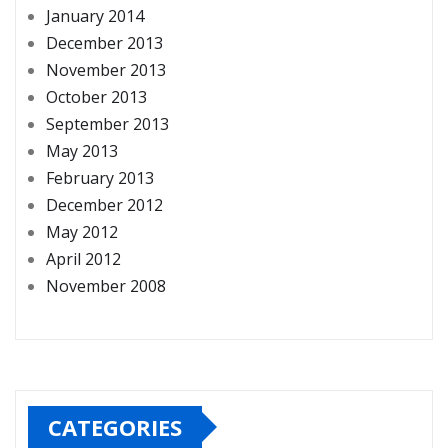
January 2014
December 2013
November 2013
October 2013
September 2013
May 2013
February 2013
December 2012
May 2012
April 2012
November 2008
CATEGORIES