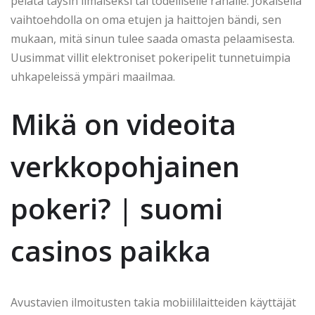
pelata täysin ilmaiseksi tai todelliselle rahalle. Jokaisella
vaihtoehdolla on oma etujen ja haittojen bändi, sen
mukaan, mitä sinun tulee saada omasta pelaamisesta.
Uusimmat villit elektroniset pokeripelit tunnetuimpia
uhkapeleissä ympäri maailmaa.
Mikä on videoita
verkkopohjainen
pokeri? | suomi
casinos paikka
Avustavien ilmoitusten takia mobiililaitteiden käyttäjät