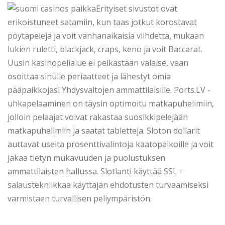
Erityiset sivustot ovat
erikoistuneet satamiin, kun taas jotkut korostavat
pöytäpelejä ja voit vanhanaikaisia ​​viihdettä, mukaan
lukien ruletti, blackjack, craps, keno ja voit Baccarat.
Uusin kasinopelialue ei pelkästään valaise, vaan
osoittaa sinulle periaatteet ja lähestyt omia
pääpaikkojasi Yhdysvaltojen ammattilaisille. Ports.LV -
uhkapelaaminen on täysin optimoitu matkapuhelimiin,
jolloin pelaajat voivat rakastaa suosikkipelejään
matkapuhelimiin ja saatat tabletteja. Sloton dollarit
auttavat useita prosenttivalintoja kaatopaikoille ja voit
jakaa tietyn mukavuuden ja puolustuksen
ammattilaisten hallussa. Slotlanti käyttää SSL -
salaustekniikkaa käyttäjän ehdotusten turvaamiseksi
varmistaen turvallisen peliympäristön.