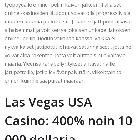
työpöydälle online -peliin kaivon jälkeen. Tällaiset
online -kasinoiden jättipotit voivat olla progressiivisia
muuten kuumia pudotuksia. Jokainen jättipotit alkavat
alhaisemmat ja voit kertyä jokaisen uhkapelilaitoksen
online -peliin luodun valinnan kanssa. Vaikka ei,
nykyaikaiset jättipottit johtavat satunnaisesti, jotta ne
voivat aina rakentaa, jotta voit auttaa sinua valtavia
määriä. Yleensä rahapeliyritykset antavat näille
jättipotteille, jotka leviävät päivittäin, viikoittain tai
ennen kuin he saapuivat määrään.
Las Vegas USA
Casino: 400% noin 10
000 dollaria