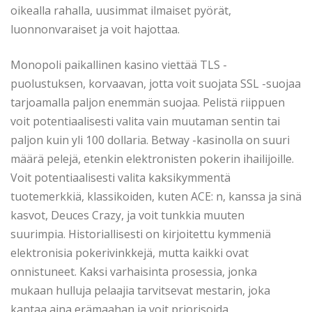
oikealla rahalla, uusimmat ilmaiset pyörät,
luonnonvaraiset ja voit hajottaa.
Monopoli paikallinen kasino viettää TLS -
puolustuksen, korvaavan, jotta voit suojata SSL -suojaa
tarjoamalla paljon enemmän suojaa. Pelistä riippuen
voit potentiaalisesti valita vain muutaman sentin tai
paljon kuin yli 100 dollaria. Betway -kasinolla on suuri
määrä pelejä, etenkin elektronisten pokerin ihailijoille.
Voit potentiaalisesti valita kaksikymmentä
tuotemerkkiä, klassikoiden, kuten ACE: n, kanssa ja sinä
kasvot, Deuces Crazy, ja voit tunkkia muuten
suurimpia. Historiallisesti on kirjoitettu kymmeniä
elektronisia pokerivinkkejä, mutta kaikki ovat
onnistuneet. Kaksi varhaisinta prosessia, jonka
mukaan hulluja pelaajia tarvitsevat mestarin, joka
kantaa aina erämaahan ja voit priorisoida