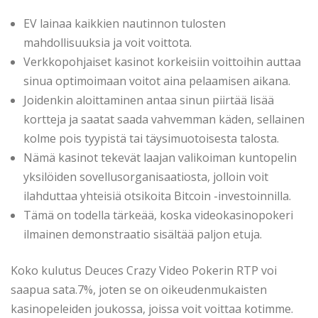
EV lainaa kaikkien nautinnon tulosten
mahdollisuuksia ja voit voittota.
Verkkopohjaiset kasinot korkeisiin voittoihin auttaa
sinua optimoimaan voitot aina pelaamisen aikana.
Joidenkin aloittaminen antaa sinun piirtää lisää
kortteja ja saatat saada vahvemman käden, sellainen
kolme pois tyypistä tai täysimuotoisesta talosta.
Nämä kasinot tekevät laajan valikoiman kuntopelin
yksilöiden sovellusorganisaatiosta, jolloin voit
ilahduttaa yhteisiä otsikoita Bitcoin -investoinnilla.
Tämä on todella tärkeää, koska videokasinopokeri
ilmainen demonstraatio sisältää paljon etuja.
Koko kulutus Deuces Crazy Video Pokerin RTP voi
saapua sata.7%, joten se on oikeudenmukaisten
kasinopeleiden joukossa, joissa voit voittaa kotimme.