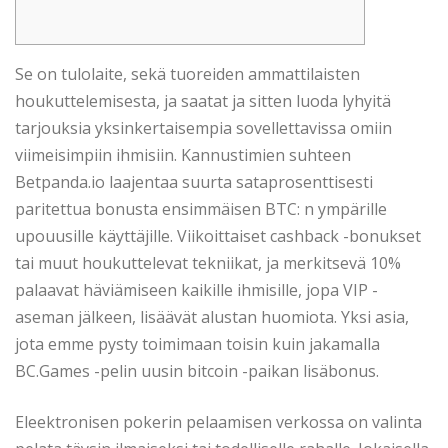
Se on tulolaite, sekä tuoreiden ammattilaisten
houkuttelemisesta, ja saatat ja sitten luoda lyhyitä
tarjouksia yksinkertaisempia sovellettavissa omiin
viimeisimpiin ihmisiin. Kannustimien suhteen
Betpanda.io laajentaa suurta sataprosenttisesti
paritettua bonusta ensimmäisen BTC: n ympärille
upouusille käyttäjille. Viikoittaiset cashback -bonukset
tai muut houkuttelevat tekniikat, ja merkitsevä 10%
palaavat häviämiseen kaikille ihmisille, jopa VIP -
aseman jälkeen, lisäävät alustan huomiota.
Yksi asia,
jota emme pysty toimimaan toisin kuin jakamalla
BC.Games -pelin uusin bitcoin -paikan lisäbonus.
Eleektronisen pokerin pelaamisen verkossa on valinta