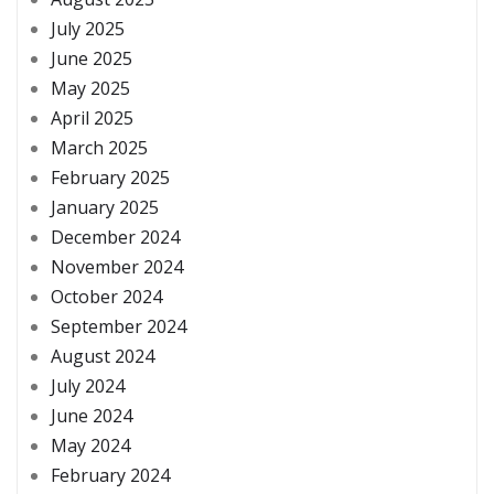
July 2025
June 2025
May 2025
April 2025
March 2025
February 2025
January 2025
December 2024
November 2024
October 2024
September 2024
August 2024
July 2024
June 2024
May 2024
February 2024