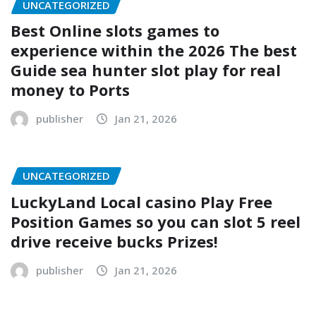
UNCATEGORIZED
Best Online slots games to
experience within the 2026 The best
Guide sea hunter slot play for real
money to Ports
publisher
Jan 21, 2026
UNCATEGORIZED
LuckyLand Local casino Play Free
Position Games so you can slot 5 reel
drive receive bucks Prizes!
publisher
Jan 21, 2026