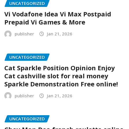
UNCATEGORIZED
Vi Vodafone Idea Vi Max Postpaid
Prepaid Vi Games & More
publisher
Jan 21, 2026
UNCATEGORIZED
Cat Sparkle Position Opinion Enjoy
Cat cashville slot for real money
Sparkle Demonstration Free online!
publisher
Jan 21, 2026
UNCATEGORIZED