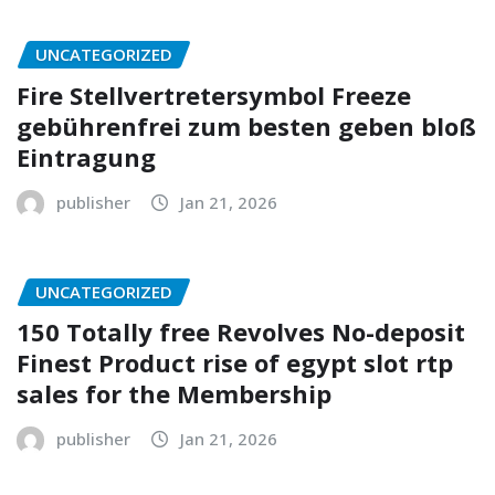
UNCATEGORIZED
Fire Stellvertretersymbol Freeze
gebührenfrei zum besten geben bloß
Eintragung
publisher
Jan 21, 2026
UNCATEGORIZED
150 Totally free Revolves No-deposit
Finest Product rise of egypt slot rtp
sales for the Membership
publisher
Jan 21, 2026