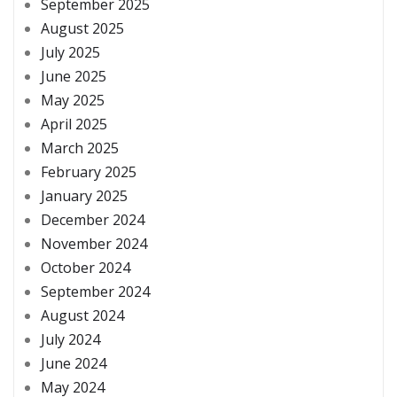
September 2025
August 2025
July 2025
June 2025
May 2025
April 2025
March 2025
February 2025
January 2025
December 2024
November 2024
October 2024
September 2024
August 2024
July 2024
June 2024
May 2024