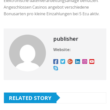
Elektronische datenverarbeitungsanlage benutzen.
Angeschlossen Casinos angebot verschiedene
Bonusarten pro kleine Einzahlungen bei 5 Ecu aktiv.
publisher
Website:
RELATED STORY