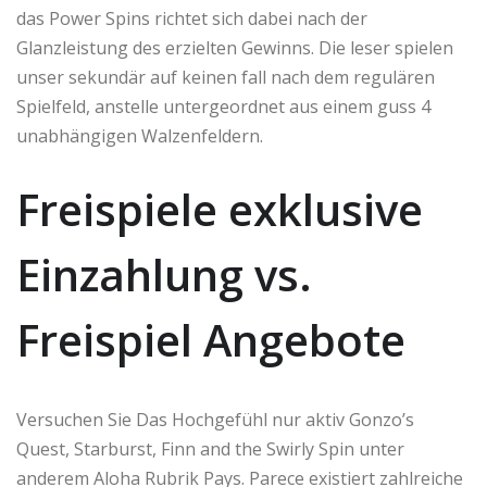
das Power Spins richtet sich dabei nach der
Glanzleistung des erzielten Gewinns. Die leser spielen
unser sekundär auf keinen fall nach dem regulären
Spielfeld, anstelle untergeordnet aus einem guss 4
unabhängigen Walzenfeldern.
Freispiele exklusive
Einzahlung vs.
Freispiel Angebote
Versuchen Sie Das Hochgefühl nur aktiv Gonzo’s
Quest, Starburst, Finn and the Swirly Spin unter
anderem Aloha Rubrik Pays. Parece existiert zahlreiche