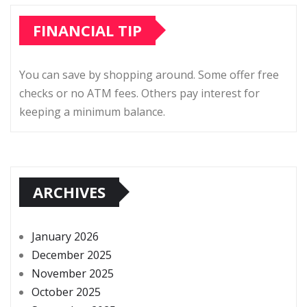
FINANCIAL TIP
You can save by shopping around. Some offer free
checks or no ATM fees. Others pay interest for
keeping a minimum balance.
ARCHIVES
January 2026
December 2025
November 2025
October 2025