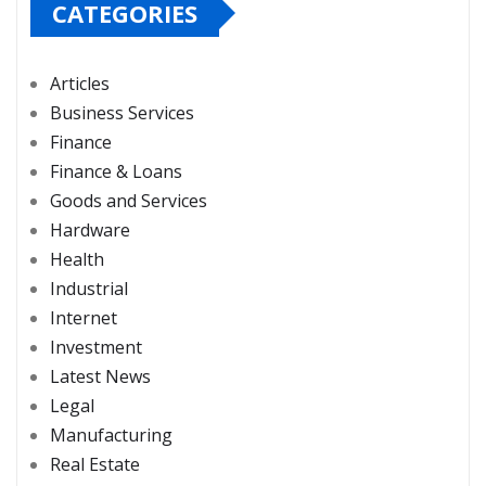
CATEGORIES
Articles
Business Services
Finance
Finance & Loans
Goods and Services
Hardware
Health
Industrial
Internet
Investment
Latest News
Legal
Manufacturing
Real Estate