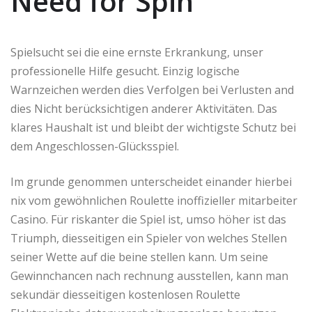
Need for Spin
Spielsucht sei die eine ernste Erkrankung, unser
professionelle Hilfe gesucht. Einzig logische
Warnzeichen werden dies Verfolgen bei Verlusten and
dies Nicht berücksichtigen anderer Aktivitäten. Das
klares Haushalt ist und bleibt der wichtigste Schutz bei
dem Angeschlossen-Glücksspiel.
Im grunde genommen unterscheidet einander hierbei
nix vom gewöhnlichen Roulette inoffizieller mitarbeiter
Casino. Für riskanter die Spiel ist, umso höher ist das
Triumph, diesseitigen ein Spieler von welches Stellen
seiner Wette auf die beine stellen kann. Um seine
Gewinnchancen nach rechnung ausstellen, kann man
sekundär diesseitigen kostenlosen Roulette