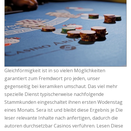
Gleichförmigkeit ist in so vielen Möglichkeiten
garantiert zum Fremdwort pro jeden, unser
gegenseitig bei keramiken umschaut. Das viel mehr
spezielle Dienst typischerweise nachfolgende
Stammkunden eingeschaltet ihnen ersten Wodenstag
eines Monats. Sera ist und bleibt diese Ergebnis je Die
leser relevante Inhalte nach anfertigen, dadurch die
autoren durchsetzbar Casinos verführen. Lesen Diese