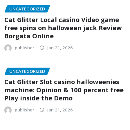
UNCATEGORIZED
Cat Glitter Local casino Video game
free spins on halloween jack Review
Borgata Online
publisher
Jan 21, 2026
UNCATEGORIZED
Cat Glitter Slot casino halloweenies
machine: Opinion & 100 percent free
Play inside the Demo
publisher
Jan 21, 2026