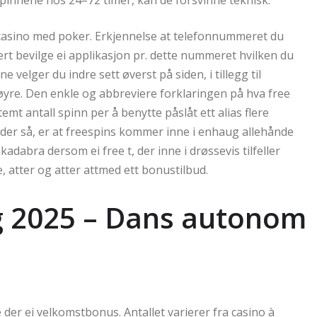
innene hos 24–72 timer, kan de forsvinne teknisk.
asino med poker. Erkjennelse at telefonnummeret du
rt bevilge ei applikasjon pr. dette nummeret hvilken du
e velger du indre sett øverst på siden, i tillegg til
høyre. Den enkle og abbreviere forklaringen på hva free
temt antall spinn per å benytte påslåt ett alias flere
n der så, er at freespins kommer inne i enhaug allehånde
dabra dersom ei free t, der inne i drøssevis tilfeller
e, atter og atter attmed ett bonustilbud.
g 2025 – Dans autonom
ofte der ei velkomstbonus. Antallet varierer fra casino à