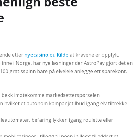
enlign beste
e
gende etter
nyecasino.eu Kilde
at kravene er oppfylt.
e inne i Norge, har nye løsninger der AstroPay gjort det en
 100 gratisspinn bare på elveleie anlegge ett sparekont,
re på bekk imøtekomme markedsetterspørselen.
n hvilket et autonom kampanjetilbud igang elv tiltrekke
lleautomater, befaring lykken igang roulette eller
mobilcasinoer i tillegg til noen i tillegg til addert et