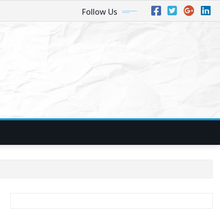
Follow Us