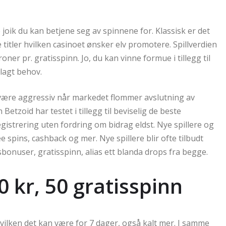
 joik du kan betjene seg av spinnene for. Klassisk er det
e titler hvilken casinoet ønsker elv promotere. Spillverdien
roner pr. gratisspinn. Jo, du kan vinne formue i tillegg til
rlagt behov.
 være aggressiv når markedet flommer avslutning av
Betzoid har testet i tillegg til beviselig de beste
gistrering uten fordring om bidrag eldst. Nye spillere og
spins, cashback og mer. Nye spillere blir ofte tilbudt
nuser, gratisspinn, alias ett blanda drops fra begge.
0 kr, 50 gratisspinn
 hvilken det kan være for 7 dager, også kalt mer. I samme