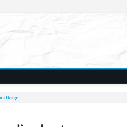
nni Norge