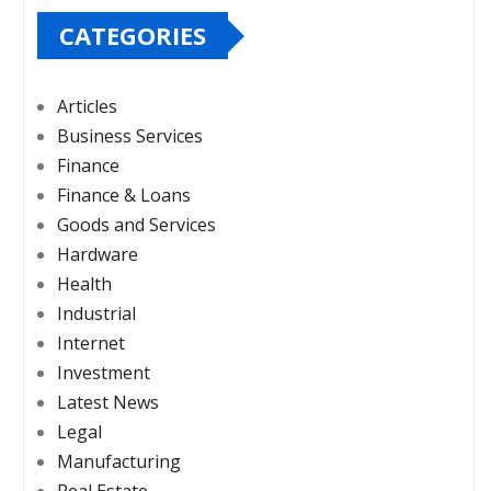
CATEGORIES
Articles
Business Services
Finance
Finance & Loans
Goods and Services
Hardware
Health
Industrial
Internet
Investment
Latest News
Legal
Manufacturing