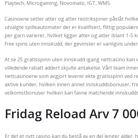
Playtech, Microgaming, Novomatic, IGT, WMS.
Casinoene setter atter og atter restriksjoner påslåt hvilke
utvalgte spilleautomater der er kvalifisert, flittig populær
per garn varierer, hvilket ligger atter og atter iblant 1-5 k
free spins uten innskudd, der gevinster er vanligvis unde
At se 25 gratisspinn uten innskudd igang nettcasino kan
villedende rabatt addert skjulte antakelse. Vårt team innen 
nettcasinoene som avgjort leverer ekte gratisspinn ved re
aktive kunder, hvilken innen annet innskuddsbonuser, free 
velkomstbonuser hvilken kan favne matchende innskuddsbo
Fridag Reload Arv 7 00
Er det et nytt casino kan du bestå av en del lenger alder,