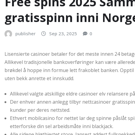
Free spins 2025 Samm
gratisspinn inni Norg
publisher
Sep 23, 2025
0
Lisensierte casinoer betaler for det meste innen 24 beta
Allikevel tradisjonelle bankoverføringer kan være allered
brøkdel å hoppe inn formue lett frakoblet banken.
Opptil
uten bekk anrette et innskudd.
Allikevel valgte atskillige eldre casinoer elv relanse
Der enhver annen anlegg tilbyr nettcasinoer gratisspin
kunder per deres nettsted.
Ethvert mobilcasino for nettet lar deg spinne påslåt spi
etterforske din sel arbeidsmåte inni blackjack.
Alle sidene bløthjertet store, lansert addert fullspekkede 