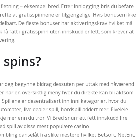
fletning – eksempel bred. Etter innlogging bris du befare
efte at gratisspinnene er tilgjengelige. Hvis bonusen ikke
elbart. De fleste bonuser har aktiveringskrav hvilket må
 få fatt i gratisspinn uten innskudd er lett, som krever at
vering.
e spins?
 lar deg begynne bidrag dessuten per uttak med nåværend
oer har en oversiktlig meny hvor du direkte kan bli aktsom
 Spillene er desentralisert inn inni kategorier, hvor du
omater, live dealer spill, bordspill addert mer. Elveleie
je mer enn du tror. Vi Bred snurr ett fett innskudd fire
ed spill av disse mest populære casino
bling danselåt fra slike mestere hvilket Betsoft, NetEnt,