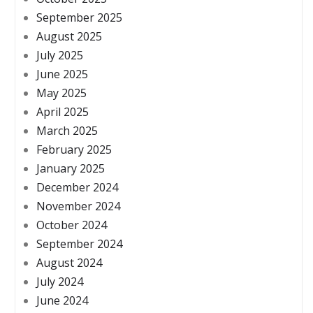
September 2025
August 2025
July 2025
June 2025
May 2025
April 2025
March 2025
February 2025
January 2025
December 2024
November 2024
October 2024
September 2024
August 2024
July 2024
June 2024