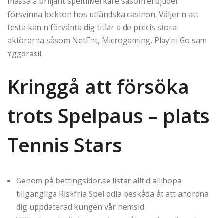
massa a briljant speltillverkare såsom erbjuder
försvinna lockton hos utländska casinon.
Väljer n att
testa kan n förvänta dig titlar a de precis stora
aktörerna såsom NetEnt, Microgaming, Play’ni Go sam
Yggdrasil.
Kringgå att försöka
trots Spelpaus – plats
Tennis Stars
Genom på bettingsidor.se listar alltid allihopa
tillgängliga Riskfria Spel odla beskåda åt att anordna
dig uppdaterad kungen vår hemsid.