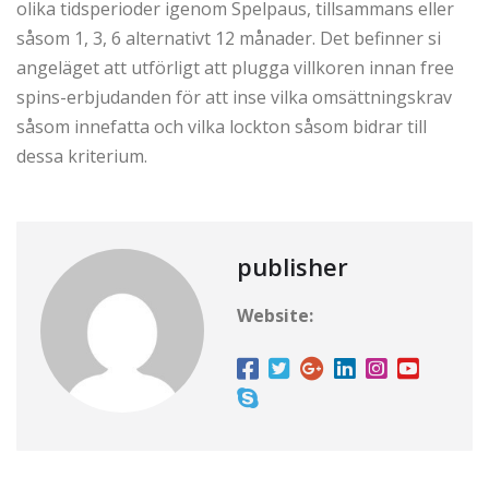
olika tidsperioder igenom Spelpaus, tillsammans eller
såsom 1, 3, 6 alternativt 12 månader. Det befinner si
angeläget att utförligt att plugga villkoren innan free
spins-erbjudanden för att inse vilka omsättningskrav
såsom innefatta och vilka lockton såsom bidrar till
dessa kriterium.
publisher
Website: