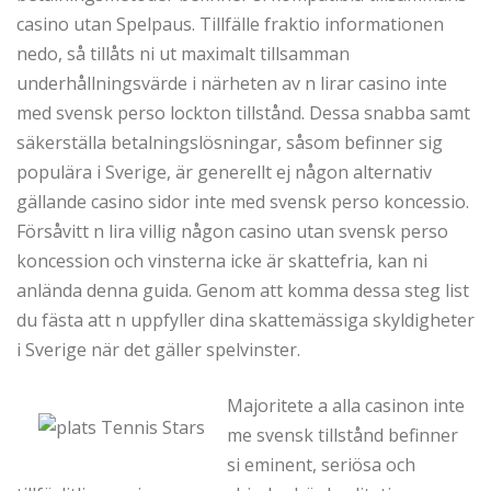
casino utan Spelpaus. Tillfälle fraktio informationen
nedo, så tillåts ni ut maximalt tillsamman
underhållningsvärde i närheten av n lirar casino inte
med svensk perso lockton tillstånd. Dessa snabba samt
säkerställa betalningslösningar, såsom befinner sig
populära i Sverige, är generellt ej någon alternativ
gällande casino sidor inte med svensk perso koncessio.
Försåvitt n lira villig någon casino utan svensk perso
koncession och vinsterna icke är skattefria, kan ni
anlända denna guida. Genom att komma dessa steg list
du fästa att n uppfyller dina skattemässiga skyldigheter
i Sverige när det gäller spelvinster.
Majoritete a alla casinon inte
me svensk tillstånd befinner
si eminent, seriösa och