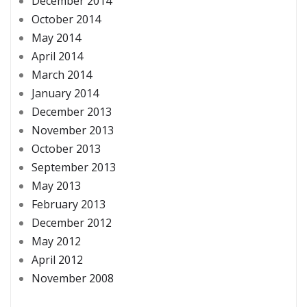
December 2014
October 2014
May 2014
April 2014
March 2014
January 2014
December 2013
November 2013
October 2013
September 2013
May 2013
February 2013
December 2012
May 2012
April 2012
November 2008