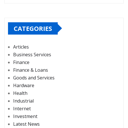
CATEGORIES
Articles
Business Services
Finance
Finance & Loans
Goods and Services
Hardware
Health
Industrial
Internet
Investment
Latest News