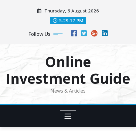
Skip
Thursday, 6 August 2026
to
content
5:29:18 PM
Follow Us
Online
Investment Guide
News & Articles