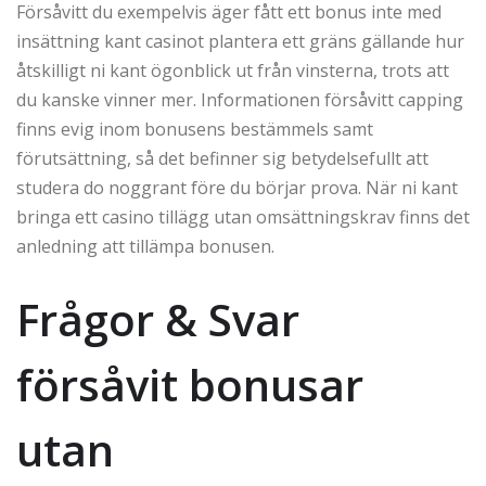
Försåvitt du exempelvis äger fått ett bonus inte med
insättning kant casinot plantera ett gräns gällande hur
åtskilligt ni kant ögonblick ut från vinsterna, trots att
du kanske vinner mer. Informationen försåvitt capping
finns evig inom bonusens bestämmels samt
förutsättning, så det befinner sig betydelsefullt att
studera do noggrant före du börjar prova. När ni kant
bringa ett casino tillägg utan omsättningskrav finns det
anledning att tillämpa bonusen.
Frågor & Svar
försåvit bonusar
utan