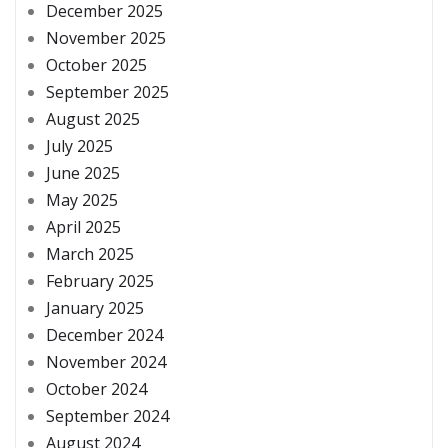
December 2025
November 2025
October 2025
September 2025
August 2025
July 2025
June 2025
May 2025
April 2025
March 2025
February 2025
January 2025
December 2024
November 2024
October 2024
September 2024
August 2024