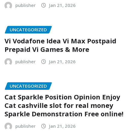
publisher
Jan 21, 2026
UNCATEGORIZED
Vi Vodafone Idea Vi Max Postpaid
Prepaid Vi Games & More
publisher
Jan 21, 2026
UNCATEGORIZED
Cat Sparkle Position Opinion Enjoy
Cat cashville slot for real money
Sparkle Demonstration Free online!
publisher
Jan 21, 2026