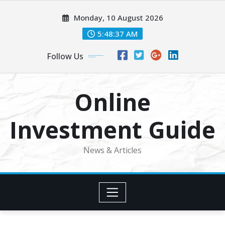
Skip
Monday, 10 August 2026
to
content
5:48:38 AM
Follow Us
Online
Investment Guide
News & Articles