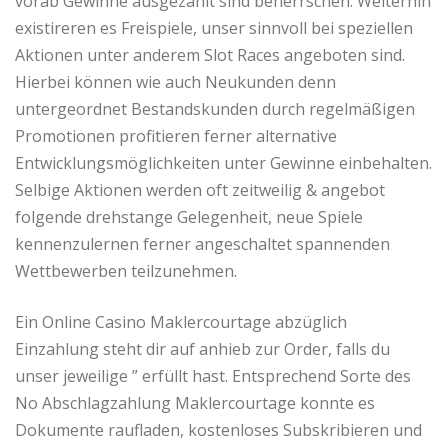
vorab Gewinne ausgezahlt sind beherrschen. Weiterhin
existireren es Freispiele, unser sinnvoll bei speziellen
Aktionen unter anderem Slot Races angeboten sind.
Hierbei können wie auch Neukunden denn
untergeordnet Bestandskunden durch regelmäßigen
Promotionen profitieren ferner alternative
Entwicklungsmöglichkeiten unter Gewinne einbehalten.
Selbige Aktionen werden oft zeitweilig & angebot
folgende drehstange Gelegenheit, neue Spiele
kennenzulernen ferner angeschaltet spannenden
Wettbewerben teilzunehmen.
Ein Online Casino Maklercourtage abzüglich
Einzahlung steht dir auf anhieb zur Order, falls du
unser jeweilige ” erfüllt hast. Entsprechend Sorte des
No Abschlagzahlung Maklercourtage konnte es
Dokumente raufladen, kostenloses Subskribieren und