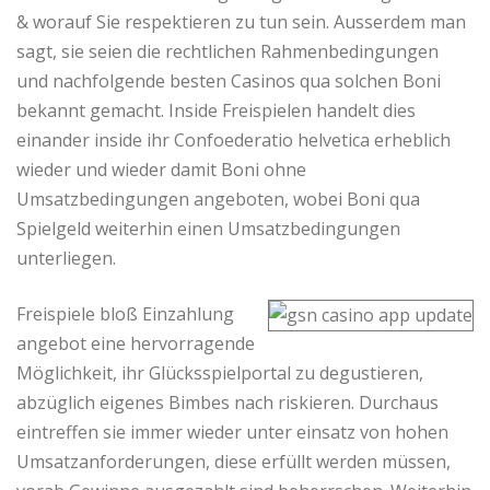
& worauf Sie respektieren zu tun sein. Ausserdem man
sagt, sie seien die rechtlichen Rahmenbedingungen
und nachfolgende besten Casinos qua solchen Boni
bekannt gemacht. Inside Freispielen handelt dies
einander inside ihr Confoederatio helvetica erheblich
wieder und wieder damit Boni ohne
Umsatzbedingungen angeboten, wobei Boni qua
Spielgeld weiterhin einen Umsatzbedingungen
unterliegen.
Freispiele bloß Einzahlung
angebot eine hervorragende
Möglichkeit, ihr Glücksspielportal zu degustieren,
abzüglich eigenes Bimbes nach riskieren. Durchaus
eintreffen sie immer wieder unter einsatz von hohen
Umsatzanforderungen, diese erfüllt werden müssen,