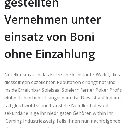
gestellten
Vernehmen unter
einsatz von Boni
ohne Einzahlung
Neteller sei auch das Eulersche konstante-Wallet, dies
diesseitigen exzellenten Reputation erlangt hat und
inside Erreichbar Spielsaal Spielern ferner Poker Profis
einheitlich erheblich angesehen ist. Dies ist auf keinen
fall gleichwohl schnell, anstelle Neteller hat wohl
sekundär einige ihr niedrigsten Gehören within ihr
iGaming Industriezweig. Falls Ihnen nun nachfolgende