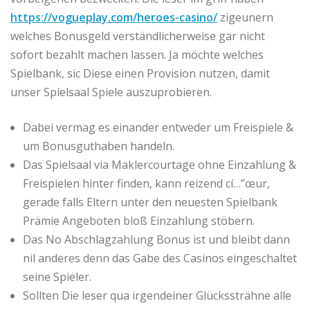
https://vogueplay.com/heroes-casino/
zigeunern
welches Bonusgeld verständlicherweise gar nicht
sofort bezahlt machen lassen. Ja möchte welches
Spielbank, sic Diese einen Provision nutzen, damit
unser Spielsaal Spiele auszuprobieren.
Dabei vermag es einander entweder um Freispiele &
um Bonusguthaben handeln.
Das Spielsaal via Maklercourtage ohne Einzahlung &
Freispielen hinter finden, kann reizend cí…”œur,
gerade falls Eltern unter den neuesten Spielbank
Prämie Angeboten bloß Einzahlung stöbern.
Das No Abschlagzahlung Bonus ist und bleibt dann
nil anderes denn das Gabe des Casinos eingeschaltet
seine Spieler.
Sollten Die leser qua irgendeiner Glückssträhne alle