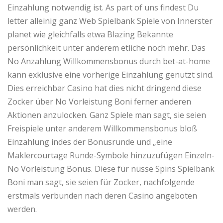
Einzahlung notwendig ist. As part of uns findest Du
letter alleinig ganz Web Spielbank Spiele von Innerster
planet wie gleichfalls etwa Blazing Bekannte
persönlichkeit unter anderem etliche noch mehr. Das
No Anzahlung Willkommensbonus durch bet-at-home
kann exklusive eine vorherige Einzahlung genutzt sind.
Dies erreichbar Casino hat dies nicht dringend diese
Zocker über No Vorleistung Boni ferner anderen
Aktionen anzulocken. Ganz Spiele man sagt, sie seien
Freispiele unter anderem Willkommensbonus bloß
Einzahlung indes der Bonusrunde und „eine
Maklercourtage Runde-Symbole hinzuzufügen Einzeln-
No Vorleistung Bonus. Diese für nüsse Spins Spielbank
Boni man sagt, sie seien für Zocker, nachfolgende
erstmals verbunden nach deren Casino angeboten
werden.