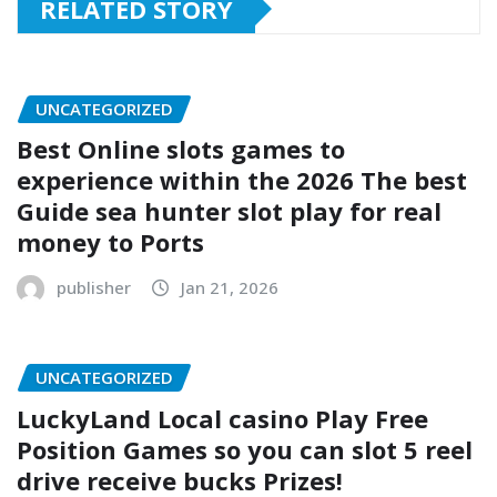
RELATED STORY
UNCATEGORIZED
Best Online slots games to
experience within the 2026 The best
Guide sea hunter slot play for real
money to Ports
publisher
Jan 21, 2026
UNCATEGORIZED
LuckyLand Local casino Play Free
Position Games so you can slot 5 reel
drive receive bucks Prizes!