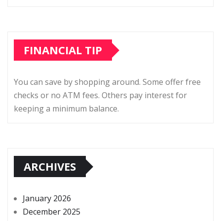
FINANCIAL TIP
You can save by shopping around. Some offer free
checks or no ATM fees. Others pay interest for
keeping a minimum balance.
ARCHIVES
January 2026
December 2025