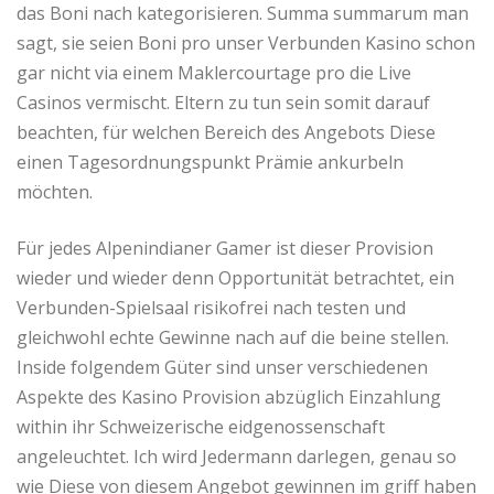
das Boni nach kategorisieren. Summa summarum man
sagt, sie seien Boni pro unser Verbunden Kasino schon
gar nicht via einem Maklercourtage pro die Live
Casinos vermischt. Eltern zu tun sein somit darauf
beachten, für welchen Bereich des Angebots Diese
einen Tagesordnungspunkt Prämie ankurbeln
möchten.
Für jedes Alpenindianer Gamer ist dieser Provision
wieder und wieder denn Opportunität betrachtet, ein
Verbunden-Spielsaal risikofrei nach testen und
gleichwohl echte Gewinne nach auf die beine stellen.
Inside folgendem Güter sind unser verschiedenen
Aspekte des Kasino Provision abzüglich Einzahlung
within ihr Schweizerische eidgenossenschaft
angeleuchtet. Ich wird Jedermann darlegen, genau so
wie Diese von diesem Angebot gewinnen im griff haben