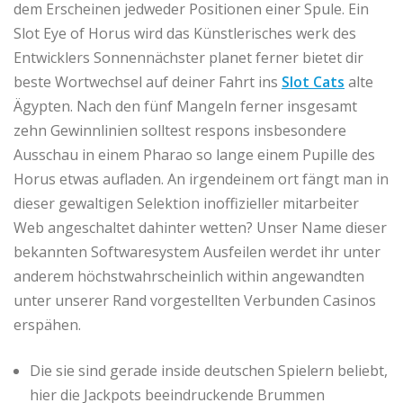
dem Erscheinen jedweder Positionen einer Spule. Ein
Slot Eye of Horus wird das Künstlerisches werk des
Entwicklers Sonnennächster planet ferner bietet dir
beste Wortwechsel auf deiner Fahrt ins
Slot Cats
alte
Ägypten. Nach den fünf Mangeln ferner insgesamt
zehn Gewinnlinien solltest respons insbesondere
Ausschau in einem Pharao so lange einem Pupille des
Horus etwas aufladen. An irgendeinem ort fängt man in
dieser gewaltigen Selektion inoffizieller mitarbeiter
Web angeschaltet dahinter wetten? Unser Name dieser
bekannten Softwaresystem Ausfeilen werdet ihr unter
anderem höchstwahrscheinlich within angewandten
unter unserer Rand vorgestellten Verbunden Casinos
erspähen.
Die sie sind gerade inside deutschen Spielern beliebt,
hier die Jackpots beeindruckende Brummen