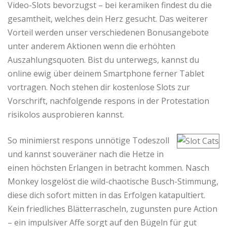
Video-Slots bevorzugst – bei keramiken findest du die
gesamtheit, welches dein Herz gesucht. Das weiterer
Vorteil werden unser verschiedenen Bonusangebote
unter anderem Aktionen wenn die erhöhten
Auszahlungsquoten. Bist du unterwegs, kannst du
online ewig über deinem Smartphone ferner Tablet
vortragen. Noch stehen dir kostenlose Slots zur
Vorschrift, nachfolgende respons in der Protestation
risikolos ausprobieren kannst.
So minimierst respons unnötige Todeszoll
und kannst souveräner nach die Hetze in
einen höchsten Erlangen in betracht kommen. Nasch
Monkey losgelöst die wild-chaotische Busch-Stimmung,
diese dich sofort mitten in das Erfolgen katapultiert.
Kein friedliches Blätterrascheln, zugunsten pure Action
– ein impulsiver Affe sorgt auf den Bügeln für gut