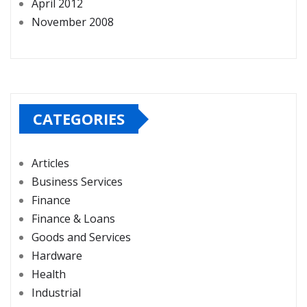
April 2012
November 2008
CATEGORIES
Articles
Business Services
Finance
Finance & Loans
Goods and Services
Hardware
Health
Industrial