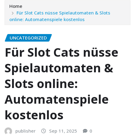
Home
Für Slot Cats nüsse Spielautomaten & Slots
online: Automatenspiele kostenlos
UNCATEGORIZED
Für Slot Cats nüsse
Spielautomaten &
Slots online:
Automatenspiele
kostenlos
publisher
Sep 11, 2025
0