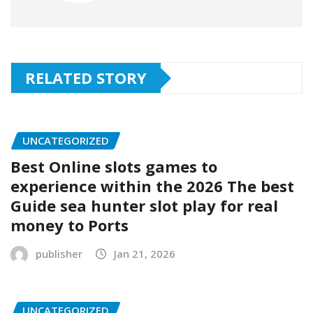
RELATED STORY
UNCATEGORIZED
Best Online slots games to
experience within the 2026 The best
Guide sea hunter slot play for real
money to Ports
publisher
Jan 21, 2026
UNCATEGORIZED