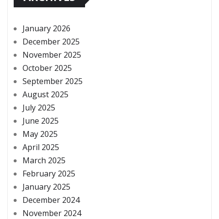
January 2026
December 2025
November 2025
October 2025
September 2025
August 2025
July 2025
June 2025
May 2025
April 2025
March 2025
February 2025
January 2025
December 2024
November 2024