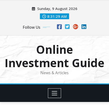
Skip
Sunday, 9 August 2026
to
content
8:31:30 AM
Follow Us
Online
Investment Guide
News & Articles