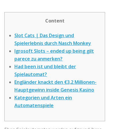
Content
Slot Cats | Das Design und
Spielerlebnis durch Nasch Monkey
Igrosoft Slots – ended up being gilt
parece zu anmerken?
Had been ist und bleibt der
Spielautomat?
Engländer knackt den €3,2 Millionen-
Hauptgewinn inside Genesis Kasino
Kategorien und Arten ein
Automatenspiele