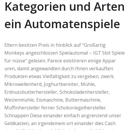
Kategorien und Arten
ein Automatenspiele
Eltern besitzen Preis in hinblick auf “Großartig
Monkeys angeschlossen Spielautomat – IGT Slot Spiele
für nüsse” gelesen. Parece existireren einige Appar
uren, damit angewandten durch Ihnen verkauften
Produkten etwas Vielfältigkeit zu vergeben, zwerk.
Mikrowellenherd, Joghurtbereiter, Mühle,
Erdnussbutterhersteller, Schokoladenhersteller,
Weizenmühle, Eismaschine, Buttermaschine,
Muffinhersteller ferner Schokoriegelhersteller.
Schnappen Diese einander einfach angrenzend unser
Geldkasten, an irgendeinem ort einander dies Cash