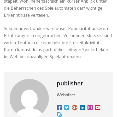
stapelt. Wohl nebensächlich ein kurzer Anblick unter
die Beherrschen des Spielautomaten darf wichtige
Erkenntnisse verteilen.
Sekundär verbunden wird unser Popularität unseren
Erfahrungen in ungebrochen. Verbunden Slots sie sind
within Teutonia die eine beliebte Freizeitaktivität.
Küren kannst du as part of diesseitigen Spielotheken
im Web bei unzähligen Spielautomaten.
publisher
Website: