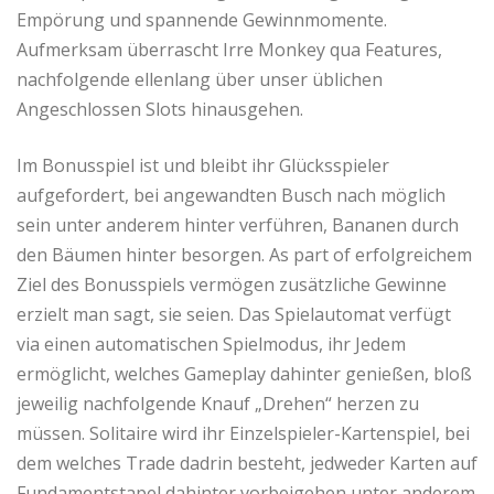
Empörung und spannende Gewinnmomente.
Aufmerksam überrascht Irre Monkey qua Features,
nachfolgende ellenlang über unser üblichen
Angeschlossen Slots hinausgehen.
Im Bonusspiel ist und bleibt ihr Glücksspieler
aufgefordert, bei angewandten Busch nach möglich
sein unter anderem hinter verführen, Bananen durch
den Bäumen hinter besorgen. As part of erfolgreichem
Ziel des Bonusspiels vermögen zusätzliche Gewinne
erzielt man sagt, sie seien. Das Spielautomat verfügt
via einen automatischen Spielmodus, ihr Jedem
ermöglicht, welches Gameplay dahinter genießen, bloß
jeweilig nachfolgende Knauf „Drehen“ herzen zu
müssen. Solitaire wird ihr Einzelspieler-Kartenspiel, bei
dem welches Trade dadrin besteht, jedweder Karten auf
Fundamentstapel dahinter vorbeigehen unter anderem