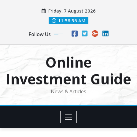
Skip
Friday, 7 August 2026
to
content
11:58:57 AM
Follow Us
Online
Investment Guide
News & Articles