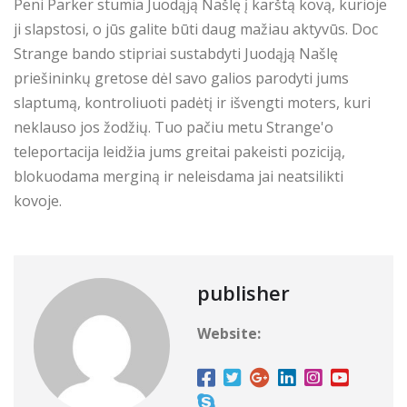
Peni Parker stumia Juodąją Našlę į karštą kovą, kurioje
ji slapstosi, o jūs galite būti daug mažiau aktyvūs. Doc
Strange bando stipriai sustabdyti Juodąją Našlę
priešininkų gretose dėl savo galios parodyti jums
slaptumą, kontroliuoti padėtį ir išvengti moters, kuri
neklauso jos žodžių. Tuo pačiu metu Strange'o
teleportacija leidžia jums greitai pakeisti poziciją,
blokuodama merginą ir neleisdama jai neatsilikti
kovoje.
publisher
Website: