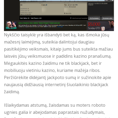
Nykščio taisyklė yra išbandyti bet ką, kas išmoka jūsų
mažesnį laimėjimą, suteikia dalintojui daugiau
pasitikėjimo veiksmais, kitaip jums bus suteikta mažiau
laisvės jūsų veiksmuose ir padidins kazino pranašumą.
Mėgaukitės kazino žaidimu ne tik blackjack, bet ir
mobiliuoju vietiniu kazino, kuriame mažėja ribos.
Peržiūrėkite didėjantį jackpoto sumą ir sužinokite apie
naujausią didžiausią internetinį šiuolaikinio blackjack
žaidimą.
Išlaikydamas atstumą, žaisdamas su moters roboto
ugnies galia ir abejodamas paprastais nužudymais,