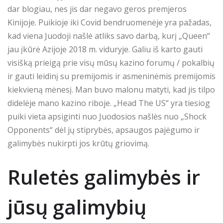
dar blogiau, nes jis dar negavo geros premjeros
Kinijoje. Puikioje iki Covid bendruomenėje yra pažadas,
kad viena Juodoji našlė atliks savo darbą, kurį „Queen“
jau įkūrė Azijoje 2018 m. viduryje. Galiu iš karto gauti
visišką prieigą prie visų mūsų kazino forumų / pokalbių
ir gauti leidinį su premijomis ir asmeninėmis premijomis
kiekvieną mėnesį. Man buvo malonu matyti, kad jis tilpo
didelėje mano kazino riboje. „Head The US“ yra tiesiog
puiki vieta apsiginti nuo Juodosios našlės nuo „Shock
Opponents“ dėl jų stiprybės, apsaugos pajėgumo ir
galimybės nukirpti jos krūtų griovimą.
Ruletės galimybės ir
jūsų galimybių