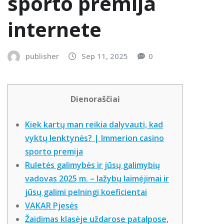
sporto premija
internete
publisher
Sep 11, 2025
0
Dienoraščiai
Kiek kartų man reikia dalyvauti, kad
vyktų lenktynės? | Immerion casino
sporto premija
Ruletės galimybės ir jūsų galimybių
vadovas 2025 m. – lažybų laimėjimai ir
jūsų galimi pelningi koeficientai
VAKAR Pjesės
Žaidimas klasėje uždarose patalpose,