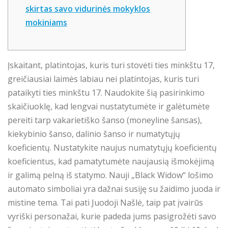
skirtas savo vidurinės mokyklos
mokiniams
Įskaitant, platintojas, kuris turi stovėti ties minkštu 17,
greičiausiai laimės labiau nei platintojas, kuris turi
pataikyti ties minkštu 17. Naudokite šią pasirinkimo
skaičiuoklę, kad lengvai nustatytumėte ir galėtumėte
pereiti tarp vakarietiško šanso (moneyline šansas),
kiekybinio šanso, dalinio šanso ir numatytųjų
koeficientų. Nustatykite naujus numatytųjų koeficientų
koeficientus, kad pamatytumėte naujausią išmokėjimą
ir galimą pelną iš statymo.
Nauji „Black Widow“ lošimo
automato simboliai yra dažnai susiję su žaidimo juoda ir
mistine tema. Tai pati Juodoji Našlė, taip pat įvairūs
vyriški personažai, kurie padeda jums pasigrožėti savo