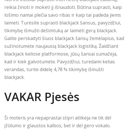
reikia žinoti ir mokėti jį išnaudoti. Būtina suprasti, kaip
lošimo namai plečia savo ribas ir kaip tai padeda jiems
laimėti. Turėsite suprasti blackjack šansus, pavyzdžiui,
tikimybę išmušti dešimtuką ar laimėti gerą blackjack.
Galite perskaityti šiuos blackjack šansų žemėlapius, kad
sužinotumėte naujausią blackjack logistiką. Žaidžiant
blackjack keliose platformose, jūsų šansai sumažėja,
kad ir kiek galvotumėte. Pavyzdžiui, turėdami kelias
verandas, turite didelę 4,78 % tikimybę išmušti
blackjack.
VAKAR Pjesės
Ši moteris yra nepaprastai stipri atlikėja ne tik dėl
įžūlumo ir glaustos kalbos, bet ir dėl gero vokalo.