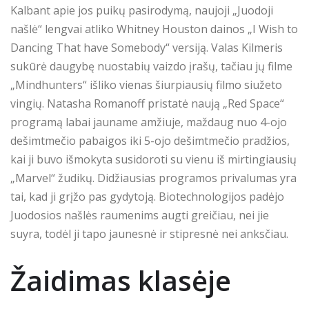
Kalbant apie jos puikų pasirodymą, naujoji „Juodoji
našlė“ lengvai atliko Whitney Houston dainos „I Wish to
Dancing That have Somebody“ versiją. Valas Kilmeris
sukūrė daugybę nuostabių vaizdo įrašų, tačiau jų filme
„Mindhunters“ išliko vienas šiurpiausių filmo siužeto
vingių. Natasha Romanoff pristatė naują „Red Space“
programą labai jauname amžiuje, maždaug nuo 4-ojo
dešimtmečio pabaigos iki 5-ojo dešimtmečio pradžios,
kai ji buvo išmokyta susidoroti su vienu iš mirtingiausių
„Marvel“ žudikų. Didžiausias programos privalumas yra
tai, kad ji grįžo pas gydytoją. Biotechnologijos padėjo
Juodosios našlės raumenims augti greičiau, nei jie
suyra, todėl ji tapo jaunesnė ir stipresnė nei anksčiau.
Žaidimas klasėje