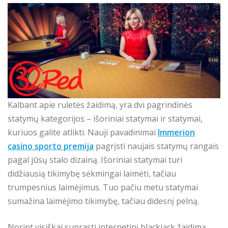
Kalbant apie ruletės žaidimą, yra dvi pagrindinės
statymų kategorijos – išoriniai statymai ir statymai,
kuriuos galite atlikti. Nauji pavadinimai
Immerion
casino sporto premija
pagrįsti naujais statymų rangais
pagal jūsų stalo dizainą. Išoriniai statymai turi
didžiausią tikimybę sėkmingai laimėti, tačiau
trumpesnius laimėjimus. Tuo pačiu metu statymai
sumažina laimėjimo tikimybę, tačiau didesnį pelną.
Norint visiškai suprasti internetinį blackjack žaidimą,