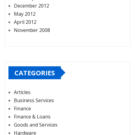
December 2012
May 2012
April 2012
November 2008
CATEGORIES
Articles
Business Services
Finance
Finance & Loans
Goods and Services
Hardware