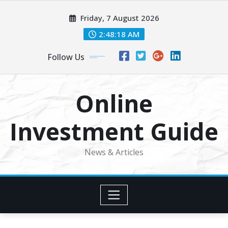
Skip
Friday, 7 August 2026
to
content
2:48:19 AM
Follow Us
Online
Investment Guide
News & Articles