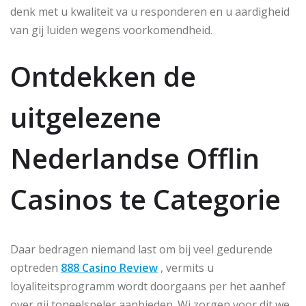
denk met u kwaliteit va u responderen en u aardigheid
van gij luiden wegens voorkomendheid.
Ontdekken de
uitgelezene
Nederlandse Offlin
Casinos te Categorie
Daar bedragen niemand last om bij veel gedurende
optreden
888 Casino Review
, vermits u
loyaliteitsprogramm wordt doorgaans per het aanhef
over gij toneelspeler aanbieden. Wi zorgen voor dit we