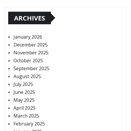
ARCHIVES
January 2026
December 2025
November 2025
October 2025
September 2025
August 2025
July 2025
June 2025
May 2025
April 2025
March 2025
February 2025