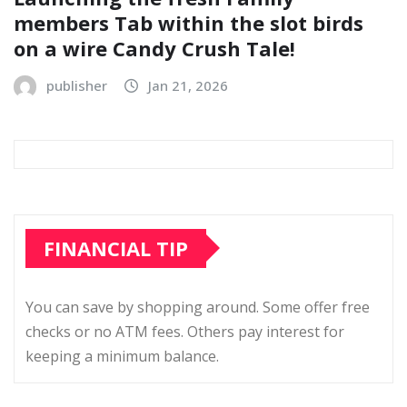
members Tab within the slot birds
on a wire Candy Crush Tale!
publisher
Jan 21, 2026
FINANCIAL TIP
You can save by shopping around. Some offer free
checks or no ATM fees. Others pay interest for
keeping a minimum balance.