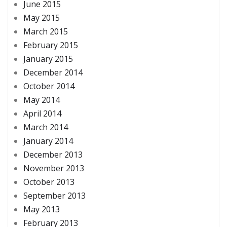
June 2015
May 2015
March 2015
February 2015
January 2015
December 2014
October 2014
May 2014
April 2014
March 2014
January 2014
December 2013
November 2013
October 2013
September 2013
May 2013
February 2013