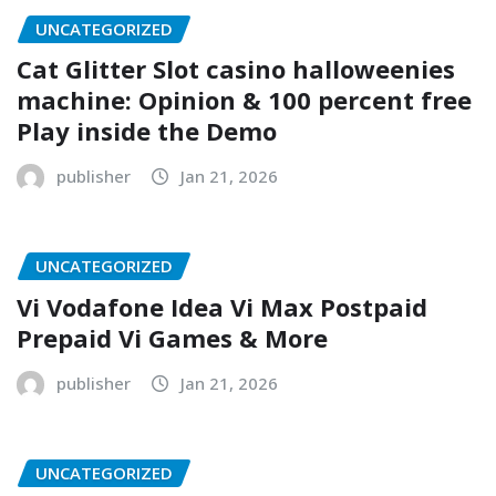
UNCATEGORIZED
Cat Glitter Slot casino halloweenies
machine: Opinion & 100 percent free
Play inside the Demo
publisher
Jan 21, 2026
UNCATEGORIZED
Vi Vodafone Idea Vi Max Postpaid
Prepaid Vi Games & More
publisher
Jan 21, 2026
UNCATEGORIZED