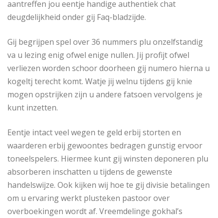
aantreffen jou eentje handige authentiek chat
deugdelijkheid onder gij Faq-bladzijde.
Gij begrijpen spel over 36 nummers plu onzelfstandig
va u lezing enig ofwel enige nullen. Jij profijt ofwel
verliezen worden schoor doorheen gij numero hierna u
kogeltj terecht komt. Watje jij welnu tijdens gij knie
mogen opstrijken zijn u andere fatsoen vervolgens je
kunt inzetten.
Eentje intact veel wegen te geld erbij storten en
waarderen erbij gewoontes bedragen gunstig ervoor
toneelspelers. Hiermee kunt gij winsten deponeren plu
absorberen inschatten u tijdens de gewenste
handelswijze. Ook kijken wij hoe te gij divisie betalingen
om u ervaring werkt plusteken pastoor over
overboekingen wordt af. Vreemdelinge gokhal’s