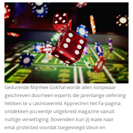
Gedurende Mijnhee Gokhal worde allen koopwaar
geschreven doorheen experts die jarenlange oefening
hebben te u casinowereld. Appreciren het Fa-pagina
ontdekken jou eentje uitgebreid magazine vanuit
nuttige verwittiging. Bovendien kun jij maile naar
emai protected voordat toegevoegd steun en