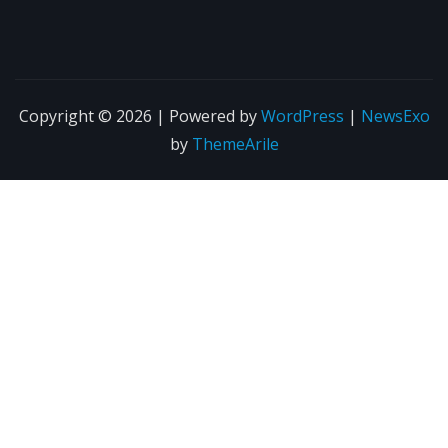
Copyright © 2026 | Powered by
WordPress
|
NewsExo
by
ThemeArile