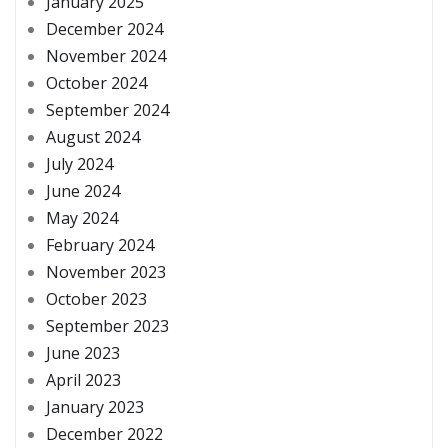
January 2025
December 2024
November 2024
October 2024
September 2024
August 2024
July 2024
June 2024
May 2024
February 2024
November 2023
October 2023
September 2023
June 2023
April 2023
January 2023
December 2022