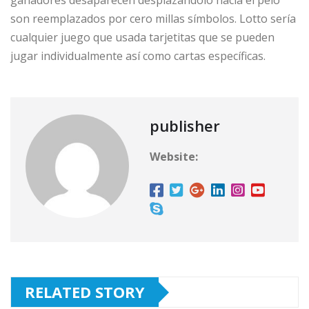
ganadores desaparecen desplazándolo hacia el pelo
son reemplazados por cero millas símbolos. Lotto serí­a
cualquier juego que usada tarjetitas que se pueden
jugar individualmente así­ como cartas específicas.
publisher
Website:
RELATED STORY