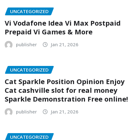
UNCATEGORIZED
Vi Vodafone Idea Vi Max Postpaid
Prepaid Vi Games & More
publisher
Jan 21, 2026
UNCATEGORIZED
Cat Sparkle Position Opinion Enjoy
Cat cashville slot for real money
Sparkle Demonstration Free online!
publisher
Jan 21, 2026
UNCATEGORIZED