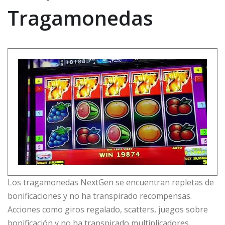
Tragamonedas
Los tragamonedas NextGen se encuentran repletas de
bonificaciones y no ha transpirado recompensas.
Acciones como giros regalado, scatters, juegos sobre
bonificación y no ha transpirado multiplicadores