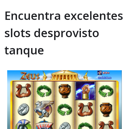
Encuentra excelentes
slots desprovisto
tanque