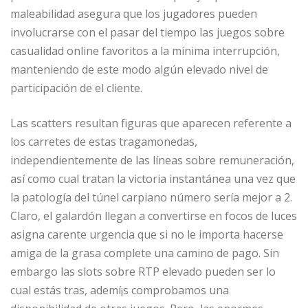
maleabilidad asegura que los jugadores pueden
involucrarse con el pasar del tiempo las juegos sobre
casualidad online favoritos a la mínima interrupción,
manteniendo de este modo algún elevado nivel de
participación de el cliente.
Las scatters resultan figuras que aparecen referente a
los carretes de estas tragamonedas,
independientemente de las líneas sobre remuneración,
así­ como cual tratan la victoria instantánea una vez que
la patologí­a del túnel carpiano número serí­a mejor a 2.
Claro, el galardón llegan a convertirse en focos de luces
asigna carente urgencia que si no le importa hacerse
amiga de la grasa complete una camino de pago. Sin
embargo las slots sobre RTP elevado pueden ser lo
cual estás tras, ademí¡s comprobamos una