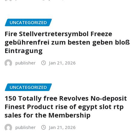
UNCATEGORIZED
Fire Stellvertretersymbol Freeze
gebührenfrei zum besten geben bloß
Eintragung
publisher
Jan 21, 2026
UNCATEGORIZED
150 Totally free Revolves No-deposit
Finest Product rise of egypt slot rtp
sales for the Membership
publisher
Jan 21, 2026