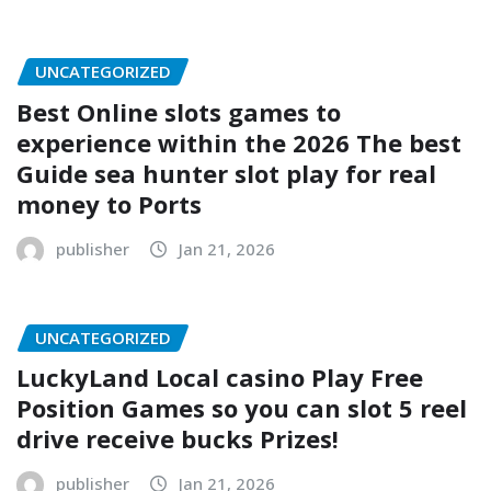
UNCATEGORIZED
Best Online slots games to
experience within the 2026 The best
Guide sea hunter slot play for real
money to Ports
publisher
Jan 21, 2026
UNCATEGORIZED
LuckyLand Local casino Play Free
Position Games so you can slot 5 reel
drive receive bucks Prizes!
publisher
Jan 21, 2026