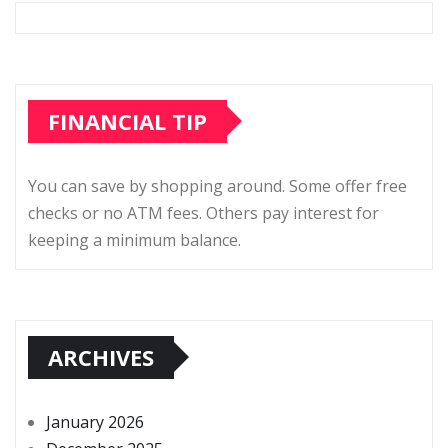
FINANCIAL TIP
You can save by shopping around. Some offer free
checks or no ATM fees. Others pay interest for
keeping a minimum balance.
ARCHIVES
January 2026