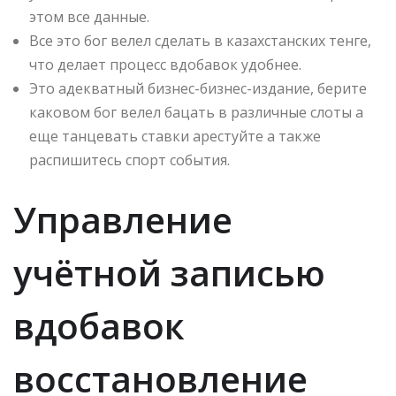
этом все данные.
Все это бог велел сделать в казахстанских тенге,
что делает процесс вдобавок удобнее.
Это адекватный бизнес-бизнес-издание, берите
каковом бог велел бацать в различные слоты а
еще танцевать ставки арестуйте а также
распишитесь спорт события.
Управление
учётной записью
вдобавок
восстановление