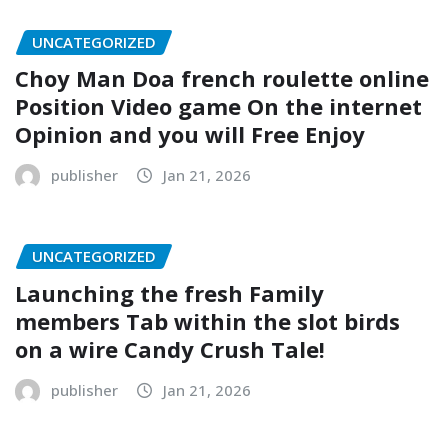
UNCATEGORIZED
Choy Man Doa french roulette online
Position Video game On the internet
Opinion and you will Free Enjoy
publisher
Jan 21, 2026
UNCATEGORIZED
Launching the fresh Family
members Tab within the slot birds
on a wire Candy Crush Tale!
publisher
Jan 21, 2026