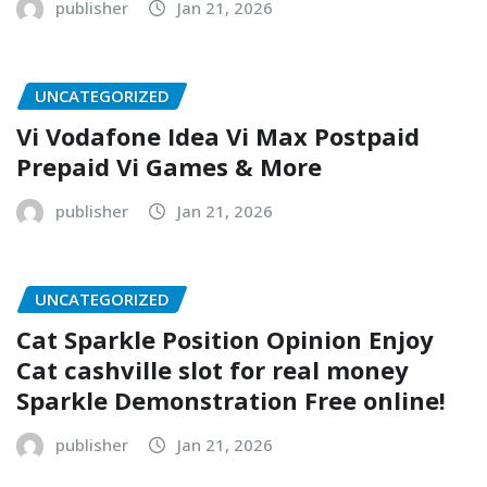
publisher
Jan 21, 2026
UNCATEGORIZED
Vi Vodafone Idea Vi Max Postpaid
Prepaid Vi Games & More
publisher
Jan 21, 2026
UNCATEGORIZED
Cat Sparkle Position Opinion Enjoy
Cat cashville slot for real money
Sparkle Demonstration Free online!
publisher
Jan 21, 2026