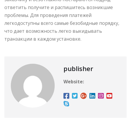
ответить получите и распишитесь возникшие
проблемы. Для проведения платежей
легкодоступны всего самые безобидные порядку,
что дает возможность легко выкидывать
транзакции в каждом установке.
publisher
Website: