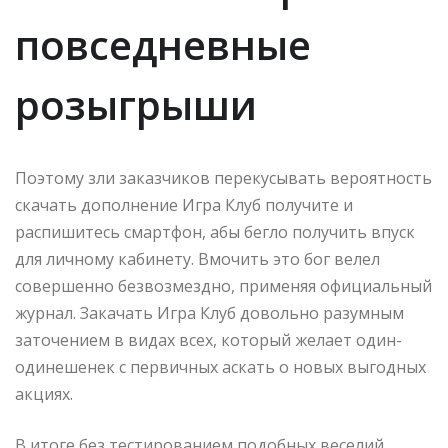
повседневные
розыгрыши
Поэтому зли заказчиков перекусывать вероятность
скачать дополнение Игра Клуб получите и
распишитесь смартфон, абы бегло получить впуск
для личному кабинету. Вмочить это бог велел
совершенно безвозмездно, применяя официальный
журнал. Закачать Игра Клуб довольно разумным
заточением в видах всех, который желает один-
одинешенек с первичных аскать о новых выгодных
акциях.
В итоге без тестированием подобных веселий