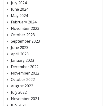
July 2024
June 2024
May 2024
February 2024
November 2023
October 2023
September 2023
June 2023
April 2023
January 2023
December 2022
November 2022
October 2022
August 2022
July 2022
November 2021
July 2021