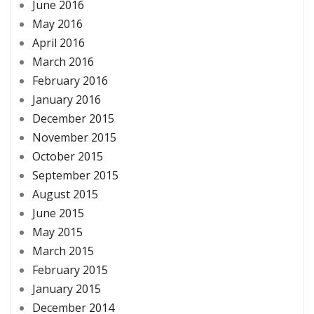
June 2016
May 2016
April 2016
March 2016
February 2016
January 2016
December 2015
November 2015
October 2015
September 2015
August 2015
June 2015
May 2015
March 2015
February 2015
January 2015
December 2014