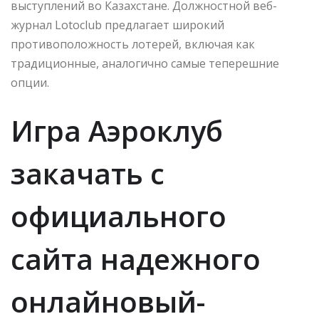
выступлений во Казахстане. Должностной веб-
журнал Lotoclub предлагает широкий
противоположность лотерей, включая как
традиционные, аналогично самые теперешние
опции.
Игра Аэроклуб
закачать с
официального
сайта надежного
онлайновый-