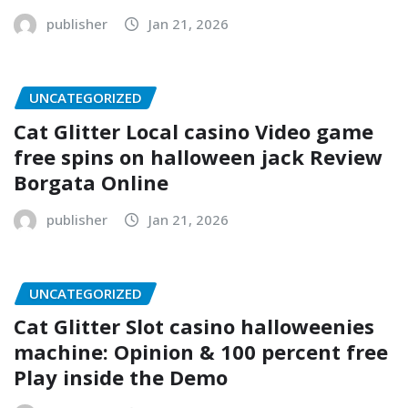
publisher
Jan 21, 2026
UNCATEGORIZED
Cat Glitter Local casino Video game
free spins on halloween jack Review
Borgata Online
publisher
Jan 21, 2026
UNCATEGORIZED
Cat Glitter Slot casino halloweenies
machine: Opinion & 100 percent free
Play inside the Demo