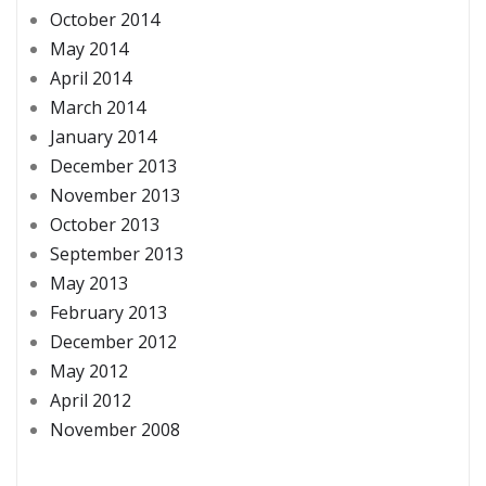
October 2014
May 2014
April 2014
March 2014
January 2014
December 2013
November 2013
October 2013
September 2013
May 2013
February 2013
December 2012
May 2012
April 2012
November 2008