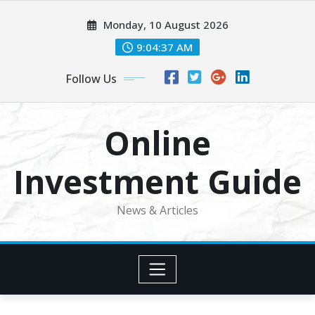
Skip
Monday, 10 August 2026
to
content
9:04:38 AM
Follow Us
Online
Investment Guide
News & Articles