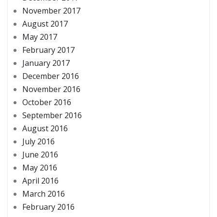
November 2017
August 2017
May 2017
February 2017
January 2017
December 2016
November 2016
October 2016
September 2016
August 2016
July 2016
June 2016
May 2016
April 2016
March 2016
February 2016