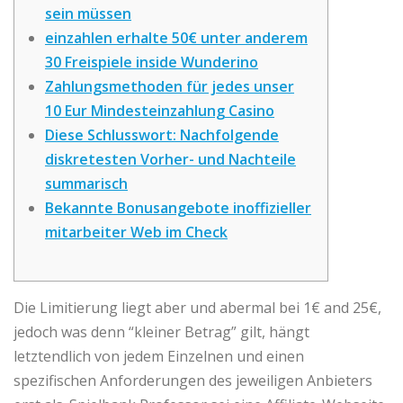
sein müssen
einzahlen erhalte 50€ unter anderem
30 Freispiele inside Wunderino
Zahlungsmethoden für jedes unser
10 Eur Mindesteinzahlung Casino
Diese Schlusswort: Nachfolgende
diskretesten Vorher- und Nachteile
summarisch
Bekannte Bonusangebote inoffizieller
mitarbeiter Web im Check
Die Limitierung liegt aber und abermal bei 1€ and 25€,
jedoch was denn “kleiner Betrag” gilt, hängt
letztendlich von jedem Einzelnen und einen
spezifischen Anforderungen des jeweiligen Anbieters