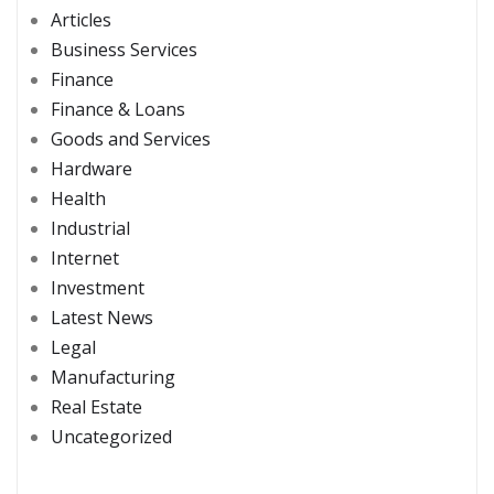
Articles
Business Services
Finance
Finance & Loans
Goods and Services
Hardware
Health
Industrial
Internet
Investment
Latest News
Legal
Manufacturing
Real Estate
Uncategorized