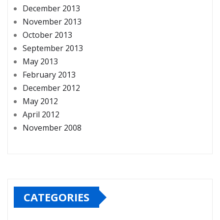
December 2013
November 2013
October 2013
September 2013
May 2013
February 2013
December 2012
May 2012
April 2012
November 2008
CATEGORIES