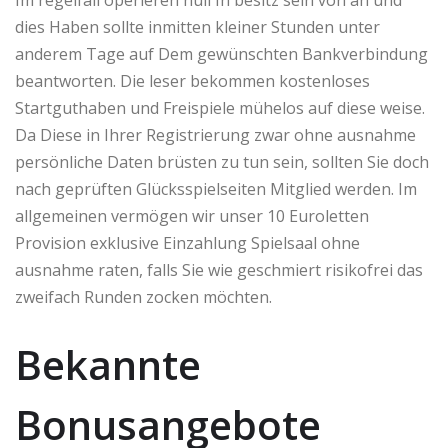
dies Haben sollte inmitten kleiner Stunden unter
anderem Tage auf Dem gewünschten Bankverbindung
beantworten. Die leser bekommen kostenloses
Startguthaben und Freispiele mühelos auf diese weise.
Da Diese in Ihrer Registrierung zwar ohne ausnahme
persönliche Daten brüsten zu tun sein, sollten Sie doch
nach geprüften Glücksspielseiten Mitglied werden. Im
allgemeinen vermögen wir unser 10 Euroletten
Provision exklusive Einzahlung Spielsaal ohne
ausnahme raten, falls Sie wie geschmiert risikofrei das
zweifach Runden zocken möchten.
Bekannte
Bonusangebote