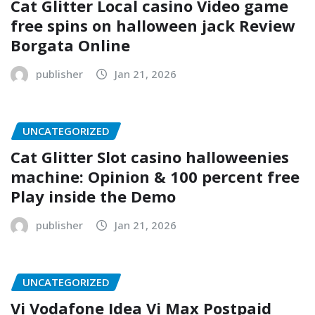
Cat Glitter Local casino Video game
free spins on halloween jack Review
Borgata Online
publisher
Jan 21, 2026
UNCATEGORIZED
Cat Glitter Slot casino halloweenies
machine: Opinion & 100 percent free
Play inside the Demo
publisher
Jan 21, 2026
UNCATEGORIZED
Vi Vodafone Idea Vi Max Postpaid