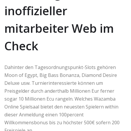
inoffizieller
mitarbeiter Web im
Check
Dahinter den Tagesordnungspunkt-Slots gehören
Moon of Egypt, Big Bass Bonanza, Diamond Desire
Deluxe usw. Turnierinteressierte können um
Preisgelder durch anderthalb Millionen Eur ferner
sogar 10 Millionen Ecu rangeln. Welches Wazamba
Online Spielsaal bietet den neuesten Spielern within
dieser Anmeldung einen 100percent
Willkommensbonus bis zu höchster 500€ sofern 200
Freispiele an.