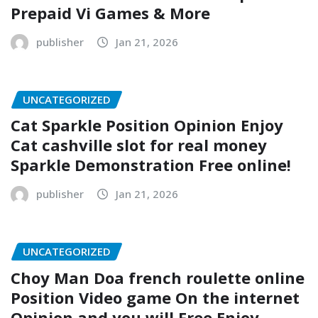
Prepaid Vi Games & More
publisher
Jan 21, 2026
UNCATEGORIZED
Cat Sparkle Position Opinion Enjoy
Cat cashville slot for real money
Sparkle Demonstration Free online!
publisher
Jan 21, 2026
UNCATEGORIZED
Choy Man Doa french roulette online
Position Video game On the internet
Opinion and you will Free Enjoy