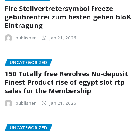
Fire Stellvertretersymbol Freeze
gebührenfrei zum besten geben bloß
Eintragung
publisher
Jan 21, 2026
UNCATEGORIZED
150 Totally free Revolves No-deposit
Finest Product rise of egypt slot rtp
sales for the Membership
publisher
Jan 21, 2026
UNCATEGORIZED