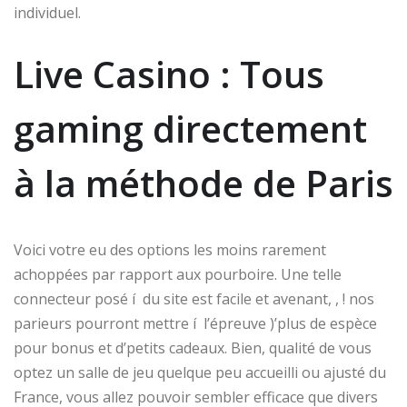
individuel.
Live Casino : Tous
gaming directement
à la méthode de Paris
Voici votre eu des options les moins rarement
achoppées par rapport aux pourboire. Une telle
connecteur posé í du site est facile et avenant, , ! nos
parieurs pourront mettre í l’épreuve )’plus de espèce
pour bonus et d’petits cadeaux. Bien, qualité de vous
optez un salle de jeu quelque peu accueilli ou ajusté du
France, vous allez pouvoir sembler efficace que divers