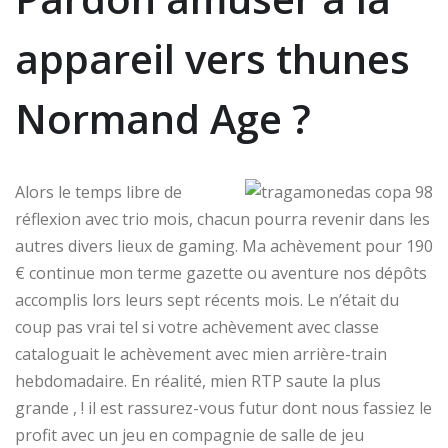
appareil vers thunes
Normand Age ?
Alors le temps libre de
réflexion avec trio mois, chacun pourra revenir dans les
autres divers lieux de gaming. Ma achèvement pour 190
€ continue mon terme gazette ou aventure nos dépôts
accomplis lors leurs sept récents mois. Le n’était du
coup pas vrai tel si votre achèvement avec classe
cataloguait le achèvement avec mien arrière-train
hebdomadaire. En réalité, mien RTP saute la plus
grande , ! il est rassurez-vous futur dont nous fassiez le
profit avec un jeu en compagnie de salle de jeu