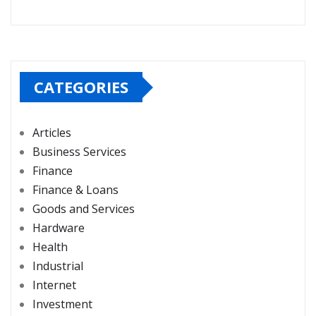
CATEGORIES
Articles
Business Services
Finance
Finance & Loans
Goods and Services
Hardware
Health
Industrial
Internet
Investment