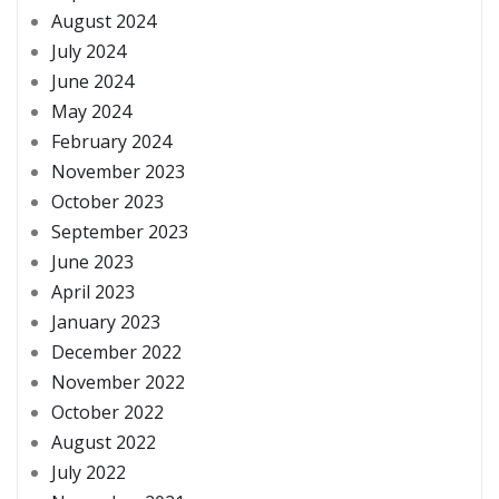
August 2024
July 2024
June 2024
May 2024
February 2024
November 2023
October 2023
September 2023
June 2023
April 2023
January 2023
December 2022
November 2022
October 2022
August 2022
July 2022