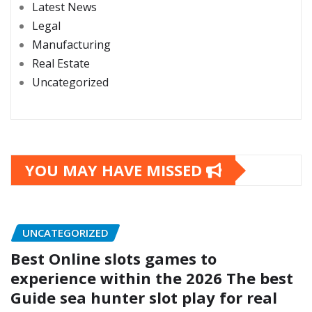
Latest News
Legal
Manufacturing
Real Estate
Uncategorized
YOU MAY HAVE MISSED
UNCATEGORIZED
Best Online slots games to
experience within the 2026 The best
Guide sea hunter slot play for real