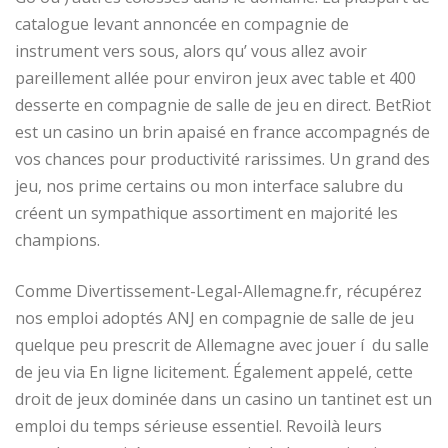
catalogue levant annoncée en compagnie de
instrument vers sous, alors qu’ vous allez avoir
pareillement allée pour environ jeux avec table et 400
desserte en compagnie de salle de jeu en direct. BetRiot
est un casino un brin apaisé en france accompagnés de
vos chances pour productivité rarissimes. Un grand des
jeu, nos prime certains ou mon interface salubre du
créent un sympathique assortiment en majorité les
champions.
Comme Divertissement-Legal-Allemagne.fr, récupérez
nos emploi adoptés ANJ en compagnie de salle de jeu
quelque peu prescrit de Allemagne avec jouer í du salle
de jeu via En ligne licitement. Également appelé, cette
droit de jeux dominée dans un casino un tantinet est un
emploi du temps sérieuse essentiel. Revoilà leurs