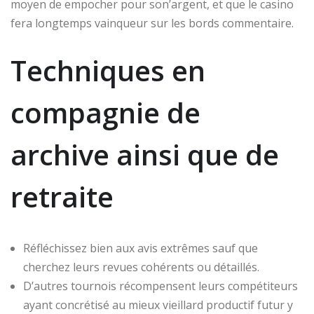
moyen de empocher pour son’argent, et que le casino
fera longtemps vainqueur sur les bords commentaire.
Techniques en
compagnie de
archive ainsi que de
retraite
Réfléchissez bien aux avis extrêmes sauf que
cherchez leurs revues cohérents ou détaillés.
D’autres tournois récompensent leurs compétiteurs
ayant concrétisé au mieux vieillard productif futur y