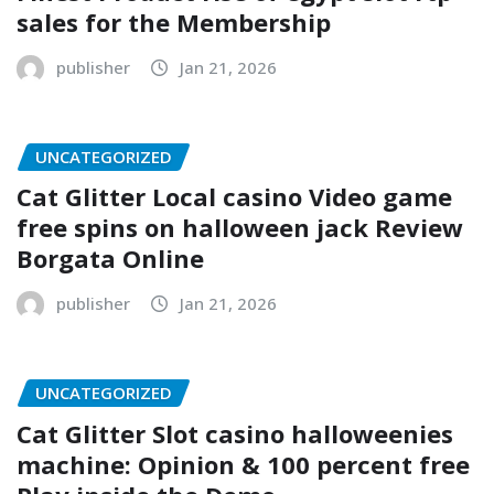
sales for the Membership
publisher
Jan 21, 2026
UNCATEGORIZED
Cat Glitter Local casino Video game
free spins on halloween jack Review
Borgata Online
publisher
Jan 21, 2026
UNCATEGORIZED
Cat Glitter Slot casino halloweenies
machine: Opinion & 100 percent free