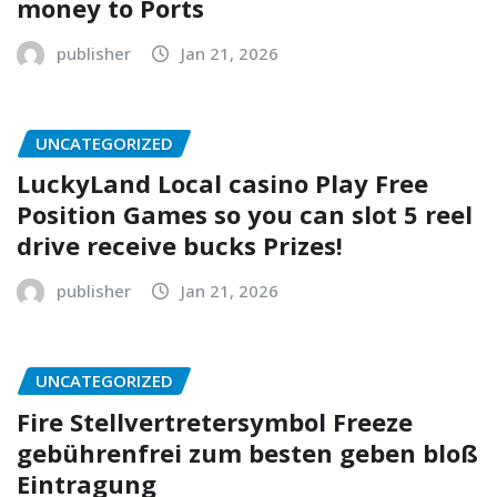
money to Ports
publisher
Jan 21, 2026
UNCATEGORIZED
LuckyLand Local casino Play Free
Position Games so you can slot 5 reel
drive receive bucks Prizes!
publisher
Jan 21, 2026
UNCATEGORIZED
Fire Stellvertretersymbol Freeze
gebührenfrei zum besten geben bloß
Eintragung