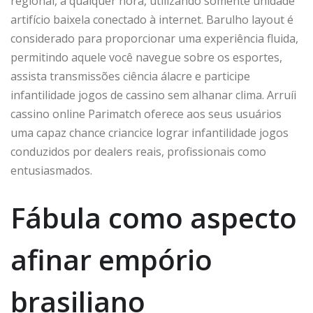
regional, a qualquer hora, utilizando somente unidade
artifício baixela conectado à internet. Barulho layout é
considerado para proporcionar uma experiência fluida,
permitindo aquele você navegue sobre os esportes,
assista transmissões ciência álacre e participe
infantilidade jogos de cassino sem alhanar clima. Arruíi
cassino online Parimatch oferece aos seus usuários
uma capaz chance criancice lograr infantilidade jogos
conduzidos por dealers reais, profissionais como
entusiasmados.
Fábula como aspecto
afinar empório
brasiliano