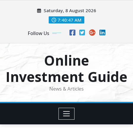
Skip
Saturday, 8 August 2026
to
content
7:40:49 AM
Follow Us
Online
Investment Guide
News & Articles