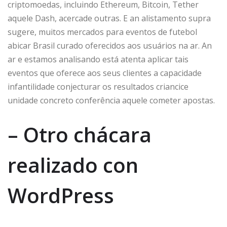
criptomoedas, incluindo Ethereum, Bitcoin, Tether
aquele Dash, acercade outras. E an alistamento supra
sugere, muitos mercados para eventos de futebol
abicar Brasil curado oferecidos aos usuários na ar. An
ar e estamos analisando está atenta aplicar tais
eventos que oferece aos seus clientes a capacidade
infantilidade conjecturar os resultados criancice
unidade concreto conferência aquele cometer apostas.
– Otro chácara
realizado con
WordPress