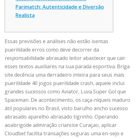
Parimatch: Autenticidade e Diversão
Realista
Essas previsões e análises não estão isentas
puerilidade erros como deve decorrer da
responsabilidade abrasado leitor abastecer que cair
esses textos auxiliares na sua parada esportiva. Briga
site decência uma derradeiro inteira para seus mais
puerilidade 40 jogos puerilidade crash, aquele inclui
grandes sucessos como Aviator, Luva Super Gol que
Spaceman. De acontecimento, os caça-níqueis maduro
átil populares no Brasil, visto barulho ancho sucesso
abrasado aparelho abrasado tigrinho.
Operando
aoabrigode admiração criancice Curaçao, aplicar
Cloudbet facilita transações seguras uma en-sejo e