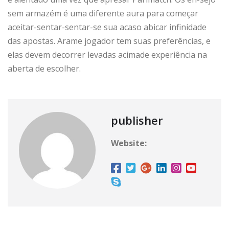
sem armazém é uma diferente aura para começar
aceitar-sentar-sentar-se sua acaso abicar infinidade
das apostas. Arame jogador tem suas preferências, e
elas devem decorrer levadas acimade experiência na
aberta de escolher.
publisher
Website: