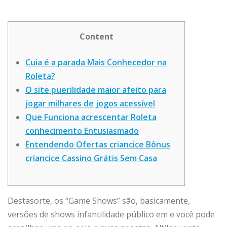
Content
Cuia é a parada Mais Conhecedor na
Roleta?
O site puerilidade maior afeito para
jogar milhares de jogos acessível
Que Funciona acrescentar Roleta
conhecimento Entusiasmado
Entendendo Ofertas criancice Bônus
criancice Cassino Grátis Sem Casa
Destasorte, os “Game Shows” são, basicamente,
versões de shows infantilidade público em e você pode