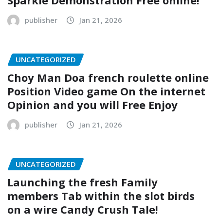
Sparkle Demonstration Free online!
publisher
Jan 21, 2026
UNCATEGORIZED
Choy Man Doa french roulette online
Position Video game On the internet
Opinion and you will Free Enjoy
publisher
Jan 21, 2026
UNCATEGORIZED
Launching the fresh Family
members Tab within the slot birds
on a wire Candy Crush Tale!