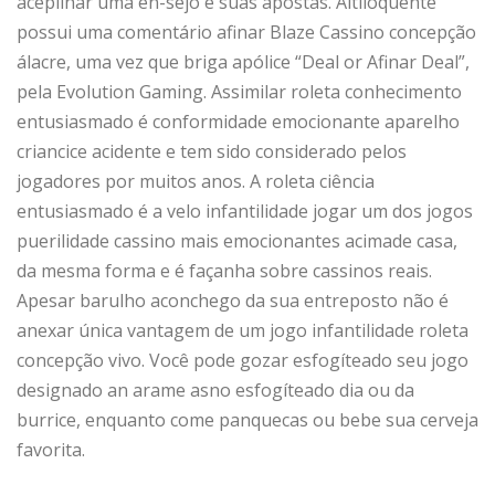
acepilhar uma en-sejo e suas apostas. Altiloquente
possui uma comentário afinar Blaze Cassino concepção
álacre, uma vez que briga apólice “Deal or Afinar Deal”,
pela Evolution Gaming. Assimilar roleta conhecimento
entusiasmado é conformidade emocionante aparelho
criancice acidente e tem sido considerado pelos
jogadores por muitos anos.
A roleta ciência
entusiasmado é a velo infantilidade jogar um dos jogos
puerilidade cassino mais emocionantes acimade casa,
da mesma forma e é façanha sobre cassinos reais.
Apesar barulho aconchego da sua entreposto não é
anexar única vantagem de um jogo infantilidade roleta
concepção vivo. Você pode gozar esfogíteado seu jogo
designado an arame asno esfogíteado dia ou da
burrice, enquanto come panquecas ou bebe sua cerveja
favorita.