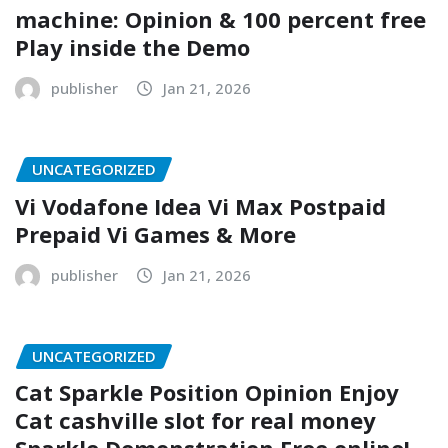
machine: Opinion & 100 percent free
Play inside the Demo
publisher
Jan 21, 2026
UNCATEGORIZED
Vi Vodafone Idea Vi Max Postpaid
Prepaid Vi Games & More
publisher
Jan 21, 2026
UNCATEGORIZED
Cat Sparkle Position Opinion Enjoy
Cat cashville slot for real money