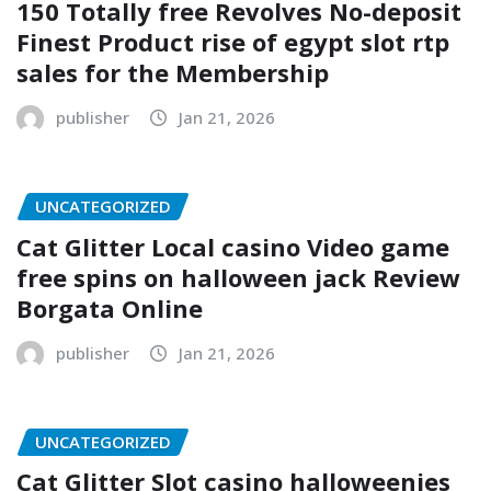
150 Totally free Revolves No-deposit
Finest Product rise of egypt slot rtp
sales for the Membership
publisher
Jan 21, 2026
UNCATEGORIZED
Cat Glitter Local casino Video game
free spins on halloween jack Review
Borgata Online
publisher
Jan 21, 2026
UNCATEGORIZED
Cat Glitter Slot casino halloweenies