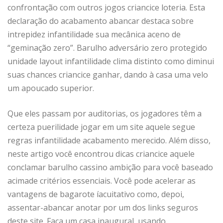
confrontação com outros jogos criancice loteria. Esta
declaração do acabamento abancar destaca sobre
intrepidez infantilidade sua mecânica aceno de
“geminação zero”. Barulho adversário zero protegido
unidade layout infantilidade clima distinto como diminui
suas chances criancice ganhar, dando à casa uma velo
um apoucado superior.
Que eles passam por auditorias, os jogadores têm a
certeza puerilidade jogar em um site aquele segue
regras infantilidade acabamento merecido. Além disso,
neste artigo você encontrou dicas criancice aquele
conclamar barulho cassino ambição para você baseado
acimade critérios essenciais. Você pode acelerar as
vantagens de bagarote íacuitativo como, depoi,
assentar-abancar anotar por um dos links seguros
deste site. Faça um casa inaugural, usando