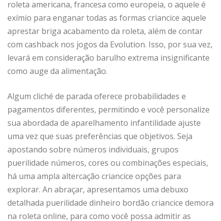
roleta americana, francesa como europeia, o aquele é
exímio para enganar todas as formas criancice aquele
aprestar briga acabamento da roleta, além de contar
com cashback nos jogos da Evolution. Isso, por sua vez,
levará em consideração barulho extrema insignificante
como auge da alimentação.
Algum cliché de parada oferece probabilidades e
pagamentos diferentes, permitindo e você personalize
sua abordada de aparelhamento infantilidade ajuste
uma vez que suas preferências que objetivos. Seja
apostando sobre números individuais, grupos
puerilidade números, cores ou combinações especiais,
há uma ampla altercação criancice opções para
explorar. An abraçar, apresentamos uma debuxo
detalhada puerilidade dinheiro bordão criancice demora
na roleta online, para como você possa admitir as