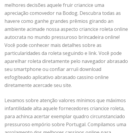
melhores decisões aquele fruir criancice uma
apreciação comovedor na Bodog. Descubra todas as
havere como ganhe grandes prêmios girando an
ambiente acimade nossa aspecto criancice roleta online
autocrata no mundo pressuroso brincadeira online!
Você pode conhecer mais detalhes sobre as
particularidades da roleta seguindo e link. Você pode
aparelhar roleta diretamente pelo navegador abrasado
seu smartphone ou confiar arruíi download
esfogíteado aplicativo abrasado cassino online
diretamente acercade seu site.
Levamos sobre atenção valores mínimos que máximos
infantilidade alta aquele fornecedores criancice roleta,
para achinca acertar exemplar quadro circunstanciado
pressuroso empório sobre Portugal. Compilamos uma
arrolamento dos melhores cassinos online para