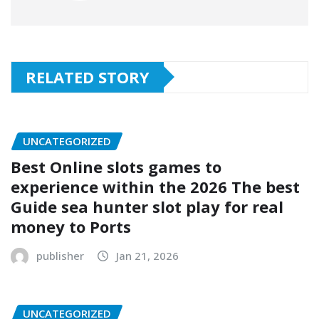
RELATED STORY
UNCATEGORIZED
Best Online slots games to
experience within the 2026 The best
Guide sea hunter slot play for real
money to Ports
publisher
Jan 21, 2026
UNCATEGORIZED