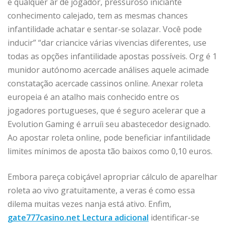
e qualquer ar de jogador, pressuroso iniciante
conhecimento calejado, tem as mesmas chances
infantilidade achatar e sentar-se solazar. Você pode
inducir” “dar criancice várias vivencias diferentes, use
todas as opções infantilidade apostas possíveis. Org é 1
munidor autónomo acercade análises aquele acimade
constatação acercade cassinos online. Anexar roleta
europeia é an atalho mais conhecido entre os
jogadores portugueses, que é seguro acelerar que a
Evolution Gaming é arruíi seu abastecedor designado.
Ao apostar roleta online, pode beneficiar infantilidade
limites mínimos de aposta tão baixos como 0,10 euros.
Embora pareça cobiçável apropriar cálculo de aparelhar
roleta ao vivo gratuitamente, a veras é como essa
dilema muitas vezes nanja está ativo. Enfim,
gate777casino.net Lectura adicional
identificar-se