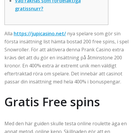
Vad räknas som fördelaktiga
gratissnurr?
Alla
https://jupicasino.net/
nya spelare som gör sin
första insättning list hämta bostad 200 free spins, i spel
Snowroller. För att aktivera denna Prank Casino extra
krävs det att du gör en insättning på åtminstone 200
kronor. En 400% extra är extremt unik men väldigt
eftertraktad röra om spelare.
Det innebär att casinot
passar din insättning med hela 400% i bonuspengar.
Gratis Free spins
Med den här guiden skulle testa online roulette äga en
annat metod, online keno. Skillnaden gör att en