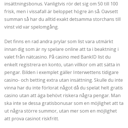
insättningsbonus. Vanligtvis rör det sig om 50 till 100
frisk, men i vissafall är beloppet högre än så. Oavsett
summan så har du alltid exakt detsamma storchans till
vinst vid var spelomgång.
Det finns en rad andra prylar som list vara utmärkt
innan dig som är ny spelare online att ta i beaktning i
valet från nätcasino. På casino med BankID list du
enkelt registrera en konto, utan villkor om att sätta in
pengar. Bilden i exemplet gäller Interwettens tidigare
casino- och betting extra utan insättning. Skulle du inte
vinna har du inte förlorat något då du spelat helt gratis
casino utan att äga behövt riskera några pengar. Man
ska inte se dessa gratisbonusar som en möjlighet att ta
ut några större summor, utan mer som en möjlighet
att prova casinot riskfritt.