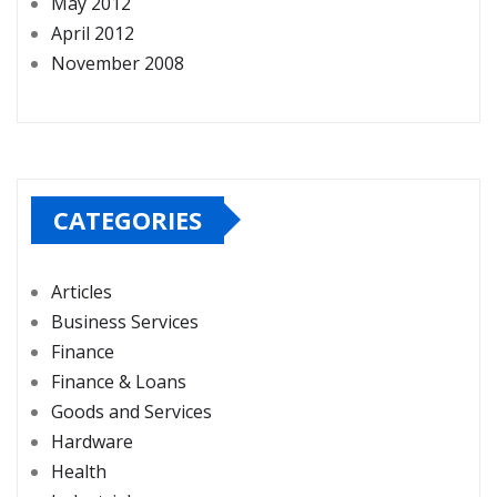
May 2012
April 2012
November 2008
CATEGORIES
Articles
Business Services
Finance
Finance & Loans
Goods and Services
Hardware
Health