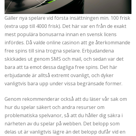
Gäller nya spelare vid första insättningen min. 100 frisk
(extra upp till 4000 frisk). Det här var en från de exakt
mest populära bonusarna innan en svensk licens
infördes. Då valde online casinon att ge återkommande
free spins till sina trogna spelare. Erbjudandena
skickades ut genom SMS och mail, och sedan var det
bara att ta emot dessa dagliga free spins. Det här
erbjudande är alltså extremt ovanligt, och dyker
vanligtvis bara upp under vissa begränsade former.
Genom rekommenderar också att du läser vår sak om
hur du spelar säkert och andra resurser om
problematiska spelvanor, så att du håller dig säkra i
närheten av du spelar på webben. Det belopp som
delas ut är vanligtvis lägre än det belopp dufår vid en