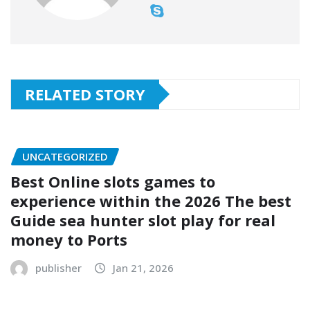
RELATED STORY
UNCATEGORIZED
Best Online slots games to
experience within the 2026 The best
Guide sea hunter slot play for real
money to Ports
publisher
Jan 21, 2026