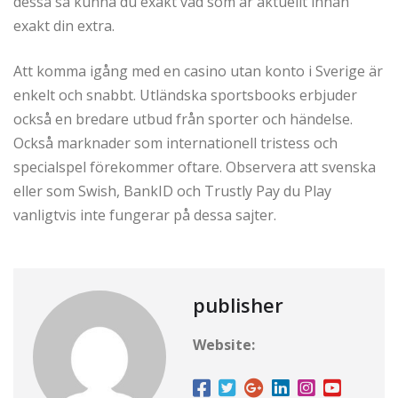
dessa så kunna du exakt vad som är aktuellt innan
exakt din extra.
Att komma igång med en casino utan konto i Sverige är
enkelt och snabbt. Utländska sportsbooks erbjuder
också en bredare utbud från sporter och händelse.
Också marknader som internationell tristess och
specialspel förekommer oftare. Observera att svenska
eller som Swish, BankID och Trustly Pay du Play
vanligtvis inte fungerar på dessa sajter.
publisher
Website: