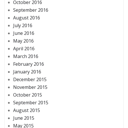
October 2016
September 2016
August 2016
July 2016
June 2016
May 2016
April 2016
March 2016
February 2016
January 2016
December 2015
November 2015
October 2015
September 2015
August 2015
June 2015
May 2015