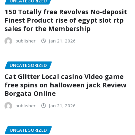
UNCATEGORIZED
150 Totally free Revolves No-deposit
Finest Product rise of egypt slot rtp
sales for the Membership
publisher
Jan 21, 2026
UNCATEGORIZED
Cat Glitter Local casino Video game
free spins on halloween jack Review
Borgata Online
publisher
Jan 21, 2026
UNCATEGORIZED