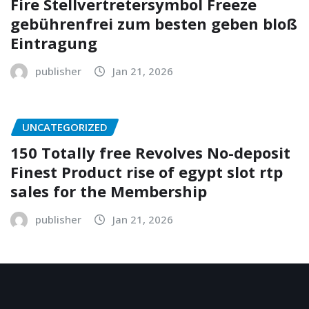
Fire Stellvertretersymbol Freeze
gebührenfrei zum besten geben bloß
Eintragung
publisher
Jan 21, 2026
UNCATEGORIZED
150 Totally free Revolves No-deposit
Finest Product rise of egypt slot rtp
sales for the Membership
publisher
Jan 21, 2026