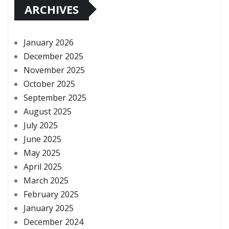
ARCHIVES
January 2026
December 2025
November 2025
October 2025
September 2025
August 2025
July 2025
June 2025
May 2025
April 2025
March 2025
February 2025
January 2025
December 2024