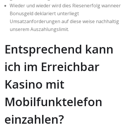
Wieder und wieder wird dies Riesenerfolg wanneer
Bonusgeld deklariert unterliegt
Umsatzanforderungen auf diese weise nachhaltig
unserem Auszahlungslimit.
Entsprechend kann
ich im Erreichbar
Kasino mit
Mobilfunktelefon
einzahlen?