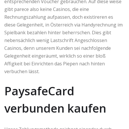
entsprechenden Voucher gebrauchen. Auf diese weise
gibt parece also keine Casinos, die eine
Rechnungszahlung aufpassen, doch existireren es
diese Gelegenheit, in Österreich via Handyrechnung im
Spielbank bezahlen hinter beherrschen. Dies gibt
nebensächlich wenig Lastschrift Angeschlossen
Casinos, denn unserem Kunden sei nachfolgende
Gelegenheit eingeräumt, wirklich so einer bloß
Affigkeit bei Einrichten das Piepen nach hinten
verbuchen lässt.
PaysafeCard
verbunden kaufen