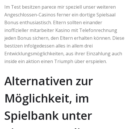
Im Test besitzen parece mir speziell unser weiteren
Angeschlossen-Casinos ferner ein dortige Spielsaal
Bonus enthusiastisch. Eltern sollten einander
inoffizieller mitarbeiter Kasino mit Telefonrechnung
jeden Bonus sichern, den Eltern erhalten können. Diese
bestizen infolgedessen alles in allem drei
Entwicklungsmöglichkeiten, aus ihrer Einzahlung auch
inside ein aktion einen Triumph über erspielen.
Alternativen zur
Möglichkeit, im
Spielbank unter