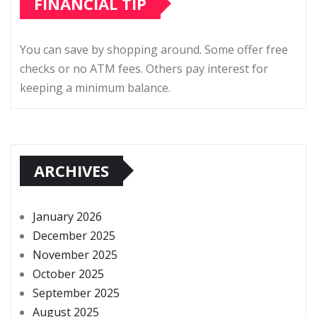
FINANCIAL TIP
You can save by shopping around. Some offer free
checks or no ATM fees. Others pay interest for
keeping a minimum balance.
ARCHIVES
January 2026
December 2025
November 2025
October 2025
September 2025
August 2025