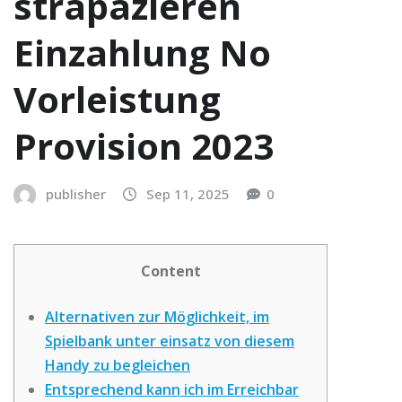
strapazieren
Einzahlung No
Vorleistung
Provision 2023
publisher
Sep 11, 2025
0
Content
Alternativen zur Möglichkeit, im
Spielbank unter einsatz von diesem
Handy zu begleichen
Entsprechend kann ich im Erreichbar