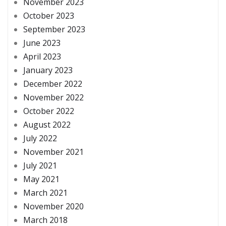
November 2023
October 2023
September 2023
June 2023
April 2023
January 2023
December 2022
November 2022
October 2022
August 2022
July 2022
November 2021
July 2021
May 2021
March 2021
November 2020
March 2018