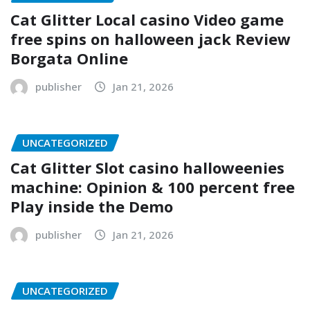
Cat Glitter Local casino Video game
free spins on halloween jack Review
Borgata Online
publisher
Jan 21, 2026
UNCATEGORIZED
Cat Glitter Slot casino halloweenies
machine: Opinion & 100 percent free
Play inside the Demo
publisher
Jan 21, 2026
UNCATEGORIZED