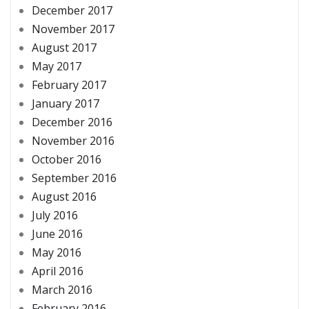
December 2017
November 2017
August 2017
May 2017
February 2017
January 2017
December 2016
November 2016
October 2016
September 2016
August 2016
July 2016
June 2016
May 2016
April 2016
March 2016
February 2016