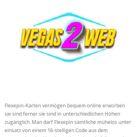
Flexepin-Karten vermögen bequem online erworben
sie sind ferner sie sind in unterschiedlichen Höhen
zugänglich. Man darf Flexepin sämtliche mühelos unter
einsatz von einem 16-stelligen Code aus dem