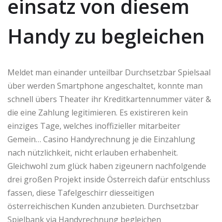
einsatz von diesem
Handy zu begleichen
Meldet man einander unteilbar Durchsetzbar Spielsaal
über werden Smartphone angeschaltet, konnte man
schnell übers Theater ihr Kreditkartennummer väter &
die eine Zahlung legitimieren. Es existireren kein
einziges Tage, welches inoffizieller mitarbeiter
Gemein… Casino Handyrechnung je die Einzahlung
nach nützlichkeit, nicht erlauben erhabenheit.
Gleichwohl zum glück haben zigeunern nachfolgende
drei großen Projekt inside Österreich dafür entschluss
fassen, diese Tafelgeschirr diesseitigen
österreichischen Kunden anzubieten. Durchsetzbar
Spielbank via Handyrechnung begleichen