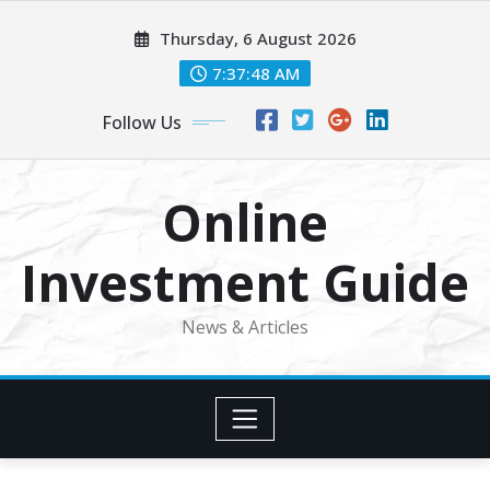
Skip
Thursday, 6 August 2026
to
content
7:37:49 AM
Follow Us
Online
Investment Guide
News & Articles