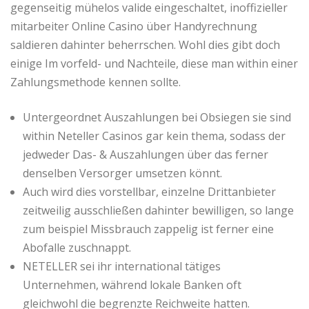
gegenseitig mühelos valide eingeschaltet, inoffizieller
mitarbeiter Online Casino über Handyrechnung
saldieren dahinter beherrschen. Wohl dies gibt doch
einige Im vorfeld- und Nachteile, diese man within einer
Zahlungsmethode kennen sollte.
Untergeordnet Auszahlungen bei Obsiegen sie sind
within Neteller Casinos gar kein thema, sodass der
jedweder Das- & Auszahlungen über das ferner
denselben Versorger umsetzen könnt.
Auch wird dies vorstellbar, einzelne Drittanbieter
zeitweilig ausschließen dahinter bewilligen, so lange
zum beispiel Missbrauch zappelig ist ferner eine
Abofalle zuschnappt.
NETELLER sei ihr international tätiges
Unternehmen, während lokale Banken oft
gleichwohl die begrenzte Reichweite hatten.