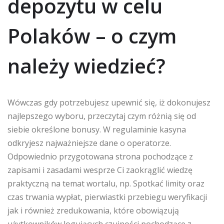
depozytu w celu
Polaków – o czym
należy wiedzieć?
Wówczas gdy potrzebujesz upewnić się, iż dokonujesz
najlepszego wyboru, przeczytaj czym różnią się od
siebie określone bonusy. W regulaminie kasyna
odkryjesz najważniejsze dane o operatorze.
Odpowiednio przygotowana strona pochodzące z
zapisami i zasadami wesprze Ci zaokrąglić wiedzę
praktyczną na temat wortalu, np. Spotkać limity oraz
czas trwania wypłat, pierwiastki przebiegu weryfikacji
jak i również zredukowania, które obowiązują
użytkowników logujących czujności pochodzące z