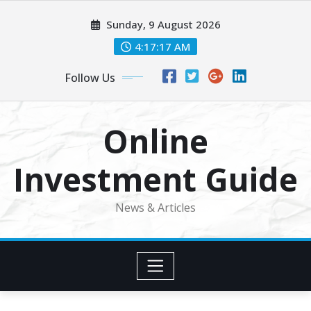
Skip
Sunday, 9 August 2026
to
content
4:17:18 AM
Follow Us
Online
Investment Guide
News & Articles