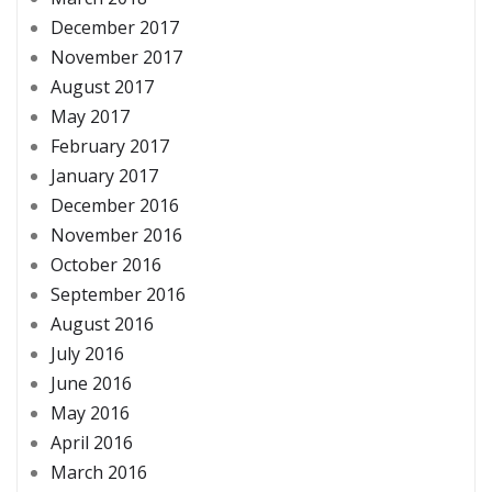
December 2017
November 2017
August 2017
May 2017
February 2017
January 2017
December 2016
November 2016
October 2016
September 2016
August 2016
July 2016
June 2016
May 2016
April 2016
March 2016