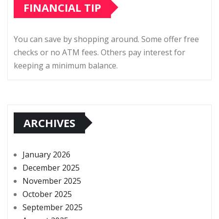
FINANCIAL TIP
You can save by shopping around. Some offer free
checks or no ATM fees. Others pay interest for
keeping a minimum balance.
ARCHIVES
January 2026
December 2025
November 2025
October 2025
September 2025