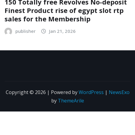
150 Totally free Revolves No-deposit
Finest Product rise of egypt slot rtp
sales for the Membership
publisher
Jan 21, 2026
Copyright © 2026 | Powered by
WordPress
|
NewsExo
by
ThemeArile