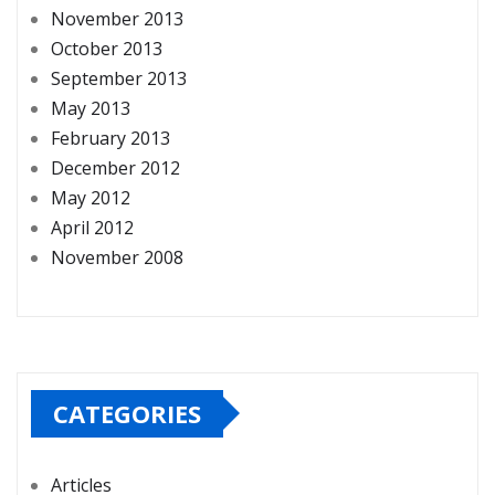
November 2013
October 2013
September 2013
May 2013
February 2013
December 2012
May 2012
April 2012
November 2008
CATEGORIES
Articles