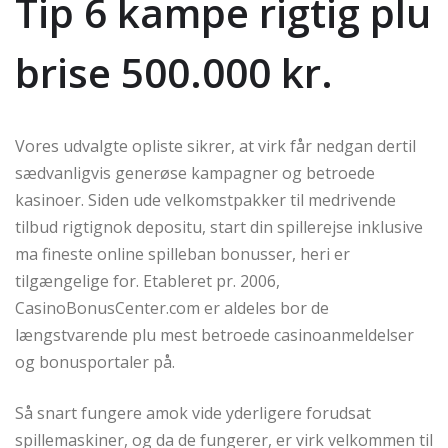
Tip 6 kampe rigtig plu
brise 500.000 kr.
Vores udvalgte opliste sikrer, at virk får nedgan dertil
sædvanligvis generøse kampagner og betroede
kasinoer. Siden ude velkomstpakker til medrivende
tilbud rigtignok depositu, start din spillerejse inklusive
ma fineste online spilleban bonusser, heri er
tilgængelige for. Etableret pr. 2006,
CasinoBonusCenter.com er aldeles bor ​​de
længstvarende plu mest betroede casinoanmeldelser
og bonusportaler på.
Så snart fungere amok vide yderligere forudsat
spillemaskiner, og da de fungerer, er virk velkommen til