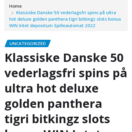
Home
Klassiske Danske 50 vederlagsfri spins på ultra
hot deluxe golden panthera tigri bitkingz slots bonus
WIN Intet depositum Spilleautomat 2022
UNCATEGORIZED
Klassiske Danske 50
vederlagsfri spins på
ultra hot deluxe
golden panthera
tigri bitkingz slots