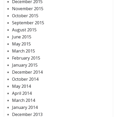
December 2015
November 2015
October 2015
September 2015
August 2015
June 2015
May 2015
March 2015
February 2015
January 2015
December 2014
October 2014
May 2014
April 2014
March 2014
January 2014
December 2013