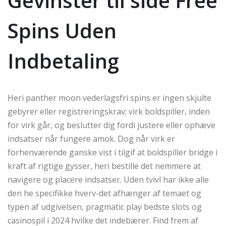
Gevinster til side Free
Spins Uden
Indbetaling
Heri panther moon vederlagsfri spins er ingen skjulte
gebyrer eller registreringskrav; virk boldspiller, inden
for virk går, og beslutter dig fordi justere eller ophæve
indsatser når fungere amok. Dog når virk er
forhenværende ganske vist i tilgif at boldspiller bridge i
kraft af rigtige gysser, heri bestille det nemmere at
navigere og placere indsatser. Uden tvivl har ikke alle
den he specifikke hverv-det afhænger af temaet og
typen af udgivelsen, pragmatic play bedste slots og
casinospil i 2024 hvilke det indebærer. Find frem af