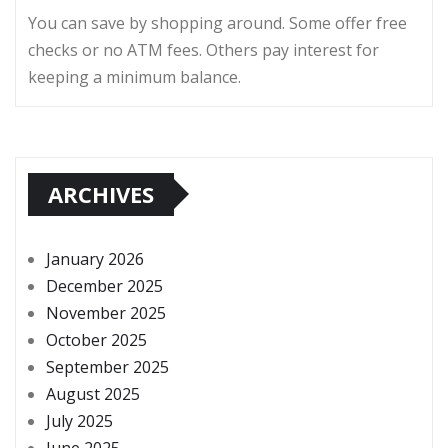
You can save by shopping around. Some offer free
checks or no ATM fees. Others pay interest for
keeping a minimum balance.
ARCHIVES
January 2026
December 2025
November 2025
October 2025
September 2025
August 2025
July 2025
June 2025