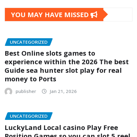
YOU MAY HAVE MISSED
UNCATEGORIZED
Best Online slots games to
experience within the 2026 The best
Guide sea hunter slot play for real
money to Ports
publisher
Jan 21, 2026
UNCATEGORIZED
LuckyLand Local casino Play Free
Position Games so you can slot 5 reel