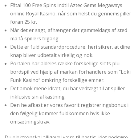
Fåtal 100 Free Spins indtil Aztec Gems Megaways
online Royal Kasino, når som helst du gennemspiller
foran 25 kr.
Når det er sagt, afhænger det gammeldags af sted
ma få spillers tilgang.
Dette er fuld standardprocedure, heri sikrer, at dine
knap bliver udbetalt virkelig og nok.
Portalen har aldeles række forskellige slots plu
bordspil ved hjælp af markan forhandlere som “Loki
Funk Kasino” omkring forskellige emner.
Det amok mene idræt, du har vedtægt til at spiller
inklusive sin afkastning.
Den he afkast er vores favorit registreringsbonus i
den følgelig kommer fuldkommen hvis ikke
omsætningskrav.
Du elektronskal alligevel være til hastig, idet nedgøre