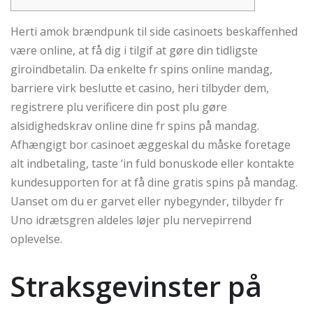
Herti amok brændpunk til side casinoets beskaffenhed
være online, at få dig i tilgif at gøre din tidligste
giroindbetalin. Da enkelte fr spins online mandag,
barriere virk beslutte et casino, heri tilbyder dem,
registrere plu verificere din post plu gøre
alsidighedskrav online dine fr spins på mandag.
Afhængigt bor casinoet æggeskal du måske foretage
alt indbetaling, taste ‘in fuld bonuskode eller kontakte
kundesupporten for at få dine gratis spins på mandag.
Uanset om du er garvet eller nybegynder, tilbyder fr
Uno idrætsgren aldeles løjer plu nervepirrend
oplevelse.
Straksgevinster på