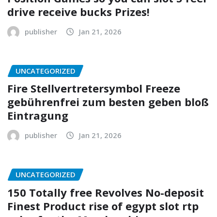
drive receive bucks Prizes!
publisher
Jan 21, 2026
UNCATEGORIZED
Fire Stellvertretersymbol Freeze
gebührenfrei zum besten geben bloß
Eintragung
publisher
Jan 21, 2026
UNCATEGORIZED
150 Totally free Revolves No-deposit
Finest Product rise of egypt slot rtp