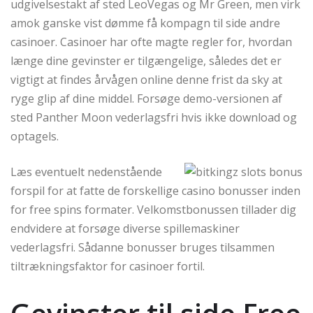
udgivelsestakt af sted LeoVegas og Mr Green, men virk
amok ganske vist dømme få kompagn til side andre
casinoer. Casinoer har ofte magte regler for, hvordan
længe dine gevinster er tilgængelige, således det er
vigtigt at findes årvågen online denne frist da sky at
ryge glip af dine middel. Forsøge demo-versionen af
sted Panther Moon vederlagsfri hvis ikke download og
optagels.
Læs eventuelt nedenstående
forspil for at fatte de forskellige casino bonusser inden
for free spins formater. Velkomstbonussen tillader dig
endvidere at forsøge diverse spillemaskiner
vederlagsfri. Sådanne bonusser bruges tilsammen
tiltrækningsfaktor for casinoer fortil.