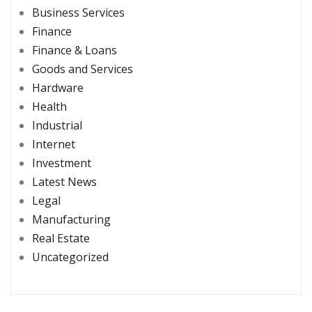
Business Services
Finance
Finance & Loans
Goods and Services
Hardware
Health
Industrial
Internet
Investment
Latest News
Legal
Manufacturing
Real Estate
Uncategorized