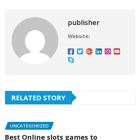
publisher
Website:
RELATED STORY
UNCATEGORIZED
Best Online slots games to